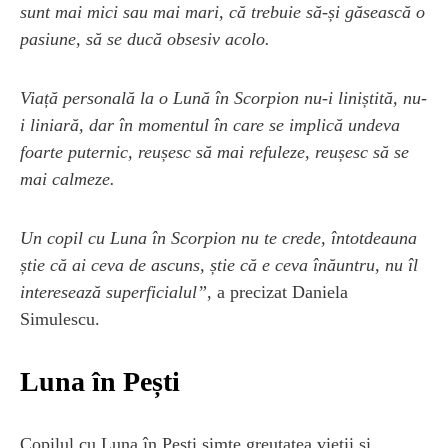
sunt mai mici sau mai mari, că trebuie să-și găsească o
pasiune, să se ducă obsesiv acolo.
Viață personală la o Lună în Scorpion nu-i liniștită, nu-
i liniară, dar în momentul în care se implică undeva
foarte puternic, reușesc să mai refuleze, reușesc să se
mai calmeze.
Un copil cu Luna în Scorpion nu te crede, întotdeauna
știe că ai ceva de ascuns, știe că e ceva înăuntru, nu îl
interesează superficialul”
, a precizat Daniela
Simulescu.
Luna în Pești
Copilul cu Luna în Pești simte greutatea vieții și