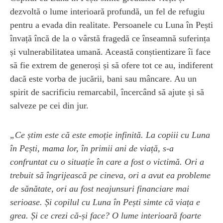
dezvoltă o lume interioară profundă, un fel de refugiu
pentru a evada din realitate. Persoanele cu Luna în Pești
învață încă de la o vârstă fragedă ce înseamnă suferința
și vulnerabilitatea umană. Această conștientizare îi face
să fie extrem de generoși și să ofere tot ce au, indiferent
dacă este vorba de jucării, bani sau mâncare. Au un
spirit de sacrificiu remarcabil, încercând să ajute și să
salveze pe cei din jur.
„Ce știm este că este emoție infinită. La copiii cu Luna
în Pești, mama lor, în primii ani de viață, s-a
confruntat cu o situație în care a fost o victimă. Ori a
trebuit să îngrijească pe cineva, ori a avut ea probleme
de sănătate, ori au fost neajunsuri financiare mai
serioase. Și copilul cu Luna în Pești simte că viața e
grea. Și ce crezi că-și face? O lume interioară foarte