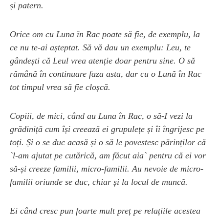
și patern.
Orice om cu Luna în Rac poate să fie, de exemplu, la
ce nu te-ai așteptat. Să vă dau un exemplu: Leu, te
gândești că Leul vrea atenție doar pentru sine. O să
rămână în continuare faza asta, dar cu o Lună în Rac
tot timpul vrea să fie cloșcă.
Copiii, de mici, când au Luna în Rac, o să-I vezi la
grădiniță cum își creează ei grupulețe și îi îngrijesc pe
toți. Și o se duc acasă și o să le povestesc părinților că
`l-am ajutat pe cutărică, am făcut aia` pentru că ei vor
să-și creeze familii, micro-familii. Au nevoie de micro-
familii oriunde se duc, chiar și la locul de muncă.
Ei când cresc pun foarte mult preț pe relațiile acestea