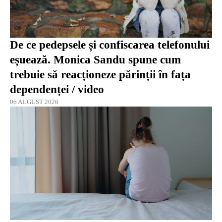
De ce pedepsele și confiscarea telefonului
eșuează. Monica Sandu spune cum
trebuie să reacționeze părinții în fața
dependenței / video
06 AUGUST 2026