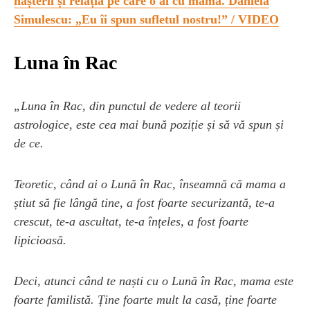
nașterii și relația pe care o ai cu mama. Daniela
Simulescu: „Eu îi spun sufletul nostru!” / VIDEO
Luna în Rac
„Luna în Rac, din punctul de vedere al teorii
astrologice, este cea mai bună poziție și să vă spun și
de ce.
Teoretic, când ai o Lună în Rac, înseamnă că mama a
știut să fie lângă tine, a fost foarte securizantă, te-a
crescut, te-a ascultat, te-a înțeles, a fost foarte
lipicioasă.
Deci, atunci când te naști cu o Lună în Rac, mama este
foarte familistă. Ține foarte mult la casă, ține foarte