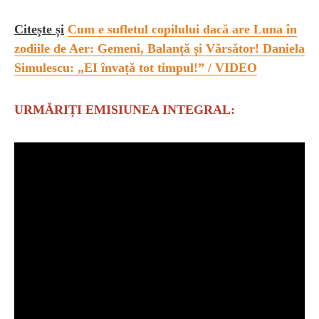
Citește și
Cum e sufletul copilului dacă are Luna în
zodiile de Aer: Gemeni, Balanță și Vărsător! Daniela
Simulescu: „EI învață tot timpul!” / VIDEO
URMĂRIȚI EMISIUNEA INTEGRAL: