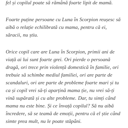
fel și copilul poate să rămână foarte lipit de mamă.
Foarte puține persoane cu Luna în Scorpion reușesc să
aibă o relație echilibrată cu mama, pentru că ei,
săracii, nu știu.
Orice copil care are Luna în Scorpion, primii ani de
viață ai lui sunt foarte grei. Ori pierde o persoană
dragă, ori trece prin violență domestică în familie, ori
trebuie să schimbe mediul familiei, ori are parte de
scandaluri, ori are parte de probleme foarte mari și tu
ca și copil vrei să-ți aparțină mama ție, nu vrei să-ți
vină supărată și cu alte probleme. Dar, tu simți când
mama nu este bine. Și ce învață copilul? Să nu aibă
încredere, să se teamă de emoții, pentru că el știe când
simte prea mult, nu le poate stăpâni.