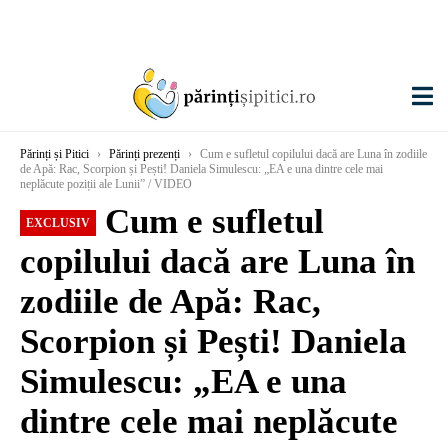
Părinți și Pitici
›
Părinți prezenți
›
Cum e sufletul copilului dacă are Luna în zodiile
de Apă: Rac, Scorpion și Pești! Daniela Simulescu: „EA e una dintre cele mai
neplăcute poziții ale Lunii” / VIDEO
Cum e sufletul
EXCLUSIV
copilului dacă are Luna în
zodiile de Apă: Rac,
Scorpion și Pești! Daniela
Simulescu: „EA e una
dintre cele mai neplăcute