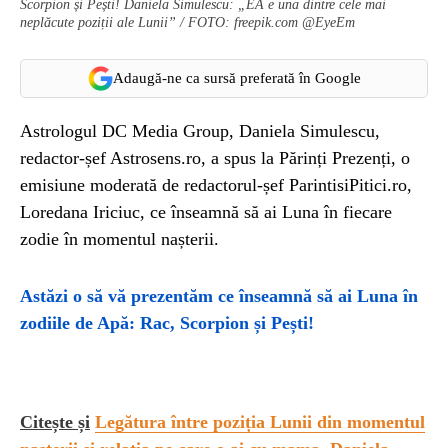
Scorpion și Pești! Daniela Simulescu: „EA e una dintre cele mai
neplăcute poziții ale Lunii” / FOTO: freepik.com @EyeEm
Adaugă-ne ca sursă preferată în Google
Astrologul DC Media Group, Daniela Simulescu,
redactor-șef Astrosens.ro, a spus la Părinți Prezenți, o
emisiune moderată de redactorul-șef ParintisiPitici.ro,
Loredana Iriciuc, ce înseamnă să ai Luna în fiecare
zodie în momentul nașterii.
Astăzi o să vă prezentăm ce înseamnă să ai Luna în
zodiile de Apă: Rac, Scorpion și Pești!
Citește și
Legătura între poziția Lunii din momentul