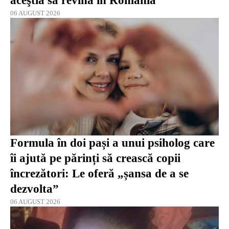
aceştia să revină în România
06 AUGUST 2026
Formula în doi pași a unui psiholog care
îi ajută pe părinți să crească copii
încrezători: Le oferă „șansa de a se
dezvolta”
06 AUGUST 2026