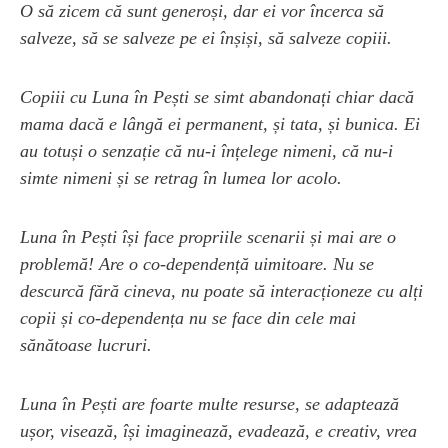
O să zicem că sunt generoși, dar ei vor încerca să
salveze, să se salveze pe ei înșiși, să salveze copiii.
Copiii cu Luna în Pești se simt abandonați chiar dacă
mama dacă e lângă ei permanent, și tata, și bunica. Ei
au totuși o senzație că nu-i înțelege nimeni, că nu-i
simte nimeni și se retrag în lumea lor acolo.
Luna în Pești își face propriile scenarii și mai are o
problemă! Are o co-dependență uimitoare. Nu se
descurcă fără cineva, nu poate să interacționeze cu alți
copii și co-dependența nu se face din cele mai
sănătoase lucruri.
Luna în Pești are foarte multe resurse, se adaptează
ușor, visează, își imaginează, evadează, e creativ, vrea