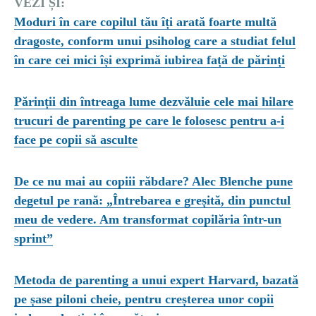
VEZI ȘI:
Moduri în care copilul tău îți arată foarte multă
dragoste, conform unui psiholog care a studiat felul
în care cei mici își exprimă iubirea față de părinți
Părinții din întreaga lume dezvăluie cele mai hilare
trucuri de parenting pe care le folosesc pentru a-i
face pe copii să asculte
De ce nu mai au copiii răbdare? Alec Blenche pune
degetul pe rană: „Întrebarea e greșită, din punctul
meu de vedere. Am transformat copilăria într-un
sprint”
Metoda de parenting a unui expert Harvard, bazată
pe șase piloni cheie, pentru creșterea unor copii