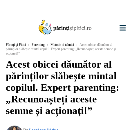
Părinți și Pitici
›
Parenting
›
Metode si tehnici
›
Acest obicei dăunător al
părinților slăbește mintal copilul. Expert parenting: „Recunoașteți aceste semne și
acționați!”
Acest obicei dăunător al
părinților slăbește mintal
copilul. Expert parenting:
„Recunoașteți aceste
semne și acționați!”