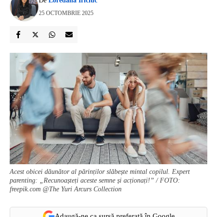
De
Loredana Iriciuc
25 OCTOMBRIE 2025
Acest obicei dăunător al părinților slăbește mintal copilul. Expert
parenting: „Recunoașteți aceste semne și acționați!” / FOTO:
freepik.com @The Yuri Arcurs Collection
Adaugă-ne ca sursă preferată în Google