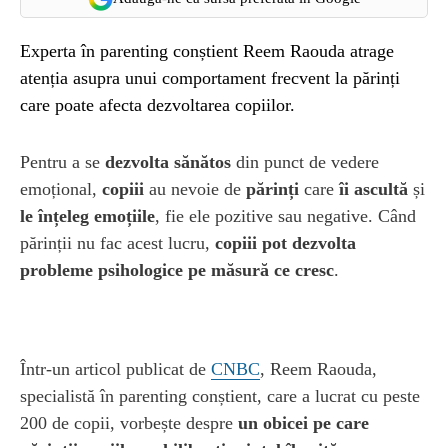
Experta în parenting conștient Reem Raouda atrage
atenția asupra unui comportament frecvent la părinți
care poate afecta dezvoltarea copiilor.
Pentru a se
dezvolta sănătos
din punct de vedere
emoțional,
copiii
au nevoie de
părinți
care
îi ascultă
și
le înțeleg emoțiile
, fie ele pozitive sau negative. Când
părinții nu fac acest lucru,
copiii pot dezvolta
probleme psihologice pe măsură ce cresc
.
Într-un articol publicat de
CNBC
, Reem Raouda,
specialistă în parenting conștient, care a lucrat cu peste
200 de copii, vorbește despre
un obicei pe care