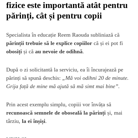
fizice este importantă atât pentru
părinți, cât și pentru copii
Specialista în educație Reem Raouda subliniază că
părinții trebuie să le explice copiilor
că și ei pot fi
obosiți
și că
au nevoie de odihnă
.
După o zi solicitantă la serviciu, ea îi încurajează pe
părinți să spună deschis:
„Mă voi odihni 20 de minute.
Grija față de mine mă ajută să mă simt mai bine”.
Prin acest exemplu simplu, copiii vor învăța să
recunoască semnele de oboseală la părinți
și, mai
târziu,
la ei înșiși
.