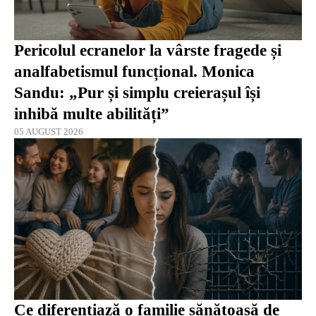
Pericolul ecranelor la vârste fragede și
analfabetismul funcțional. Monica
Sandu: „Pur și simplu creierașul își
inhibă multe abilități”
05 AUGUST 2026
Ce diferențiază o familie sănătoasă de