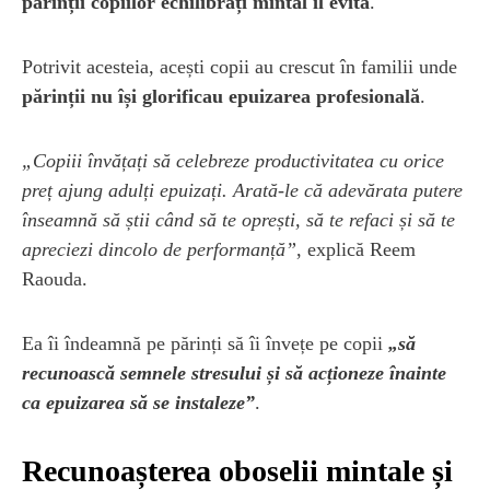
părinții copiilor echilibrați mintal îl evită
.
Potrivit acesteia, acești copii au crescut în familii unde
părinții nu își glorificau epuizarea profesională
.
„Copiii învățați să celebreze productivitatea cu orice
preț ajung adulți epuizați. Arată-le că adevărata putere
înseamnă să știi când să te oprești, să te refaci și să te
apreciezi dincolo de performanță”
, explică Reem
Raouda.
Ea îi îndeamnă pe părinți să îi învețe pe copii
„să
recunoască semnele stresului și să acționeze înainte
ca epuizarea să se instaleze”
.
Recunoașterea oboselii mintale și