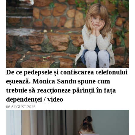
De ce pedepsele și confiscarea telefonului
eșuează. Monica Sandu spune cum
trebuie să reacționeze părinții în fața
dependenței / video
06 AUGUST 2026