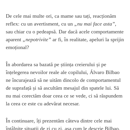
De cele mai multe ori, ca mame sau tați, reacționăm
reflex: cu un avertisment, cu un
„nu mai face asta”
,
sau chiar cu o pedeapsă. Dar dacă acele comportamente
aparent
„nepotrivite”
ar fi, în realitate, apeluri la sprijin
emoțional?
În abordarea sa bazată pe știința creierului și pe
înțelegerea nevoilor reale ale copilului, Álvaro Bilbao
ne încurajează să ne uităm dincolo de comportamentul
de suprafață și să ascultăm mesajul din spatele lui. Să
nu mai corectăm doar ceea ce se vede, ci să răspundem
la ceea ce este cu adevărat necesar.
În continuare, îți prezentăm câteva dintre cele mai
întâlnite situații de zi cu zi, așa cum le descrie Bilbao,