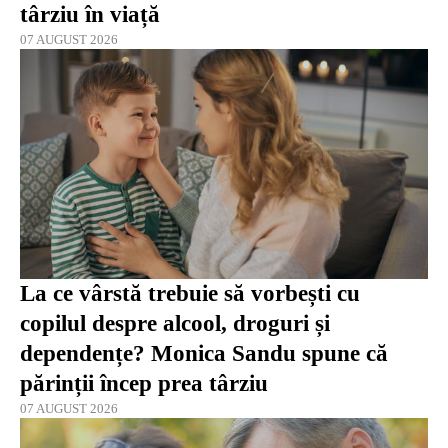
târziu în viață
07 AUGUST 2026
La ce vârstă trebuie să vorbești cu
copilul despre alcool, droguri și
dependențe? Monica Sandu spune că
părinții încep prea târziu
07 AUGUST 2026