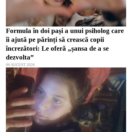
Formula în doi pași a unui psiholog care
îi ajută pe părinți să crească copii
încrezători: Le oferă „șansa de a se
dezvolta”
06 AUGUST 2026