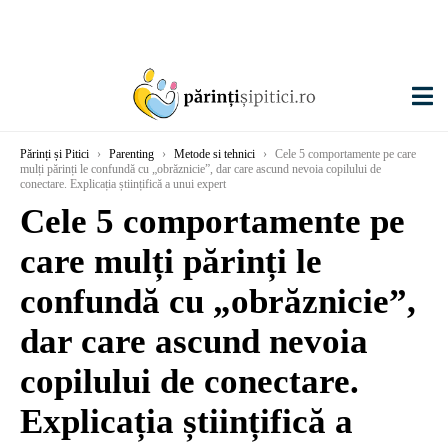
Părinți și Pitici
›
Parenting
›
Metode si tehnici
›
Cele 5 comportamente pe care
mulți părinți le confundă cu „obrăznicie”, dar care ascund nevoia copilului de
conectare. Explicația științifică a unui expert
Cele 5 comportamente pe
care mulți părinți le
confundă cu „obrăznicie”,
dar care ascund nevoia
copilului de conectare.
Explicația științifică a