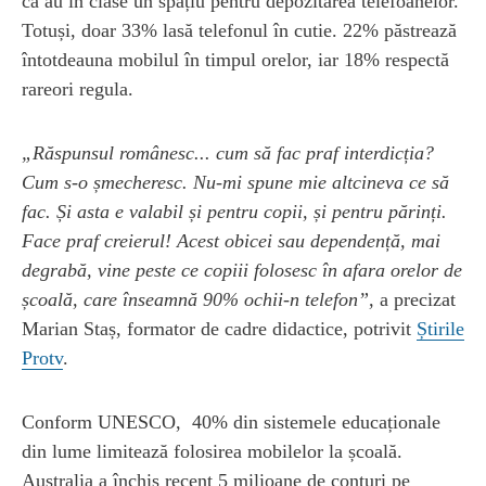
că au în clase un spațiu pentru depozitarea telefoanelor.
Totuși, doar 33% lasă telefonul în cutie. 22% păstrează
întotdeauna mobilul în timpul orelor, iar 18% respectă
rareori regula.
„Răspunsul românesc... cum să fac praf interdicția?
Cum s-o șmecheresc. Nu-mi spune mie altcineva ce să
fac. Și asta e valabil și pentru copii, și pentru părinți.
Face praf creierul! Acest obicei sau dependență, mai
degrabă, vine peste ce copiii folosesc în afara orelor de
școală, care înseamnă 90% ochii-n telefon”,
a precizat
Marian Staș, formator de cadre didactice, potrivit
Știrile
Protv
.
Conform UNESCO, 40% din sistemele educaționale
din lume limitează folosirea mobilelor la școală.
Australia a închis recent 5 milioane de conturi pe