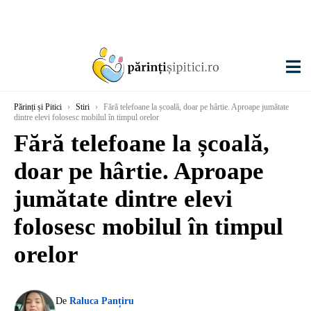
Părinți și Pitici
›
Stiri
›
Fără telefoane la școală, doar pe hârtie. Aproape jumătate
dintre elevi folosesc mobilul în timpul orelor
Fără telefoane la școală,
doar pe hârtie. Aproape
jumătate dintre elevi
folosesc mobilul în timpul
orelor
De
Raluca Panțiru