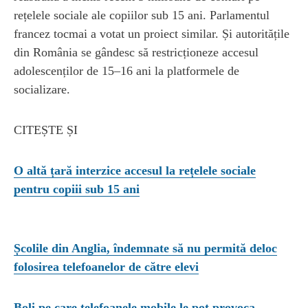
rețelele sociale ale copiilor sub 15 ani. Parlamentul
francez tocmai a votat un proiect similar. Și autoritățile
din România se gândesc să restricționeze accesul
adolescenților de 15–16 ani la platformele de
socializare.
CITEȘTE ȘI
O altă țară interzice accesul la rețelele sociale
pentru copiii sub 15 ani
Școlile din Anglia, îndemnate să nu permită deloc
folosirea telefoanelor de către elevi
Boli pe care telefoanele mobile le pot provoca