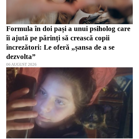
Formula în doi pași a unui psiholog care
îi ajută pe părinți să crească copii
încrezători: Le oferă „șansa de a se
dezvolta”
06 AUGUST 2026