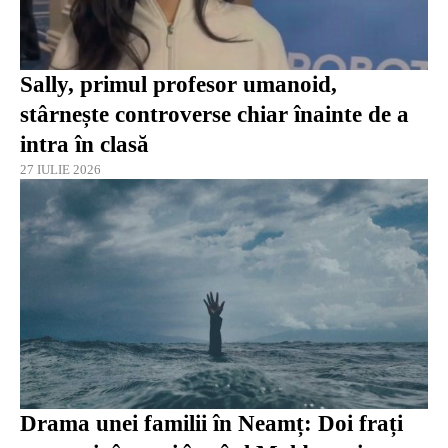
Sally, primul profesor umanoid,
stârnește controverse chiar înainte de a
intra în clasă
27 IULIE 2026
Drama unei familii în Neamț: Doi frați