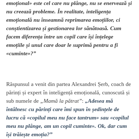
emoțional» este cel care nu plânge, nu se enervează și
nu creează probleme. În realitate, inteligența
emoțională nu înseamnă reprimarea emoțiilor, ci
conștientizarea și gestionarea lor sănătoasă. Cum
facem diferența între un copil care își înțelege
emoțiile și unul care doar le suprimă pentru a fi
«cuminte»?”
Răspunsul a venit din partea Alexandrei Șerb, coach de
părinți și expert în inteligență emoțională, cunoscută și
sub numele de
„Mamă la pătrat”
:
„Adesea mă
întâlnesc cu părinți care îmi spun în ședințele de
lucru că «copilul meu nu face tantrum» sau «copilul
meu nu plânge, am un copil cuminte». Ok, dar cum
își trăiește emoția?”