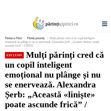
Părinți și Pitici
›
Părinți prezenți
›
Mulți părinți cred că un copil inteligent
emoțional nu plânge și nu se enervează. Alexandra Șerb: „Această «liniște» poate
ascunde frică” / VIDEO
Mulți părinți cred că
EXCLUSIV
un copil inteligent
emoțional nu plânge și nu
se enervează. Alexandra
Șerb: „Această «liniște»
poate ascunde frică” /