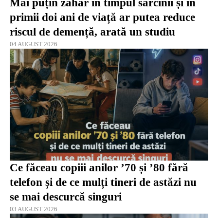
Mai puțin zahăr în timpul sarcinii și în
primii doi ani de viață ar putea reduce
riscul de demență, arată un studiu
04 AUGUST 2026
Ce făceau copiii anilor ’70 și ’80 fără
telefon și de ce mulți tineri de astăzi nu
se mai descurcă singuri
03 AUGUST 2026