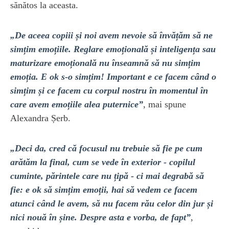
sănătos la aceasta.
„De aceea copiii și noi avem nevoie să învățăm să ne
simțim emoțiile. Reglare emoțională și inteligența sau
maturizare emoțională nu înseamnă să nu simțim
emoția. E ok s-o simțim! Important e ce facem când o
simțim și ce facem cu corpul nostru în momentul în
care avem emoțiile alea puternice”
, mai spune
Alexandra Șerb.
„Deci da, cred că focusul nu trebuie să fie pe cum
arătăm la final, cum se vede în exterior - copilul
cuminte, părintele care nu țipă - ci mai degrabă să
fie: e ok să simțim emoții, hai să vedem ce facem
atunci când le avem, să nu facem rău celor din jur și
nici nouă în șine. Despre asta e vorba, de fapt”
,