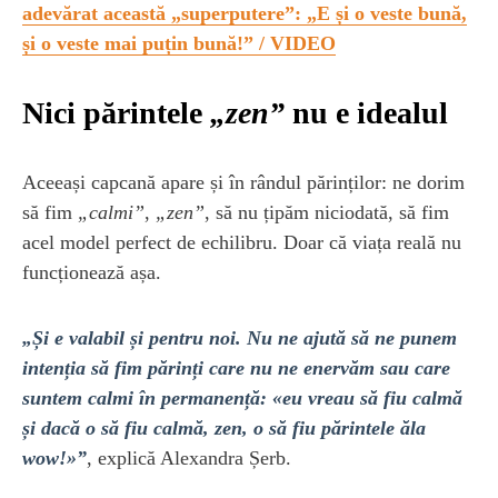
adevărat această „superputere”: „E și o veste bună,
și o veste mai puțin bună!” / VIDEO
Nici părintele
„zen”
nu e idealul
Aceeași capcană apare și în rândul părinților: ne dorim
să fim
„calmi”
,
„zen”
, să nu țipăm niciodată, să fim
acel model perfect de echilibru. Doar că viața reală nu
funcționează așa.
„Și e valabil și pentru noi. Nu ne ajută să ne punem
intenția să fim părinți care nu ne enervăm sau care
suntem calmi în permanență: «eu vreau să fiu calmă
și dacă o să fiu calmă, zen, o să fiu părintele ăla
wow!»”
, explică Alexandra Șerb.