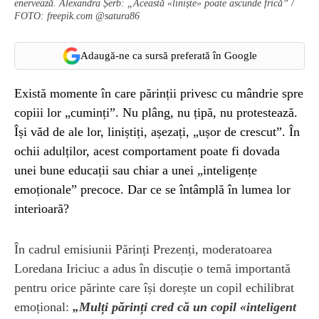
enervează. Alexandra Șerb: „Această «liniște» poate ascunde frică” /
FOTO: freepik.com @satura86
Adaugă-ne ca sursă preferată în Google
Există momente în care părinții privesc cu mândrie spre
copiii lor „cuminți”. Nu plâng, nu țipă, nu protestează.
Își văd de ale lor, liniștiți, așezați, „ușor de crescut”. În
ochii adulților, acest comportament poate fi dovada
unei bune educații sau chiar a unei „inteligențe
emoționale” precoce. Dar ce se întâmplă în lumea lor
interioară?
În cadrul emisiunii Părinți Prezenți, moderatoarea
Loredana Iriciuc a adus în discuție o temă importantă
pentru orice părinte care își dorește un copil echilibrat
emoțional:
„Mulți părinți cred că un copil «inteligent