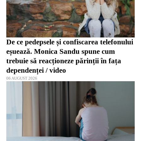
De ce pedepsele și confiscarea telefonului
eșuează. Monica Sandu spune cum
trebuie să reacționeze părinții în fața
dependenței / video
06 AUGUST 2026