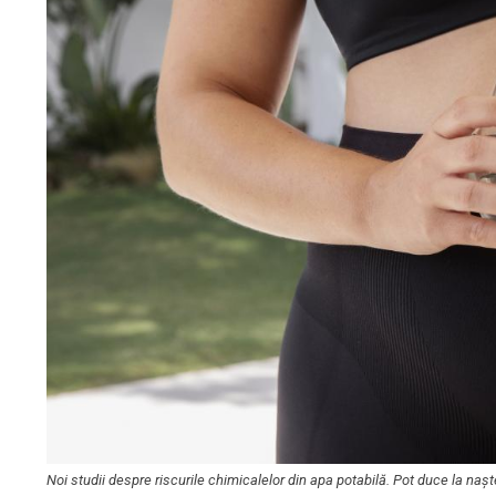
Noi studii despre riscurile chimicalelor din apa potabilă. Pot duce la naș