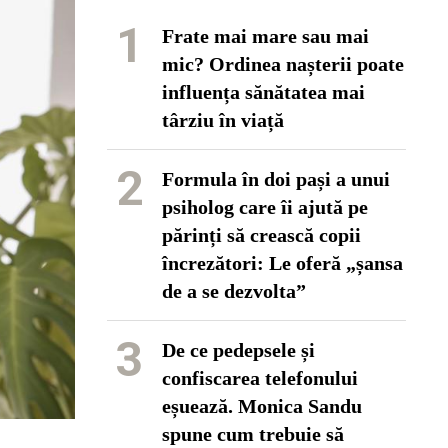
1
Frate mai mare sau mai
mic? Ordinea nașterii poate
influența sănătatea mai
târziu în viață
2
Formula în doi pași a unui
psiholog care îi ajută pe
părinți să crească copii
încrezători: Le oferă „șansa
de a se dezvolta”
3
De ce pedepsele și
confiscarea telefonului
eșuează. Monica Sandu
spune cum trebuie să