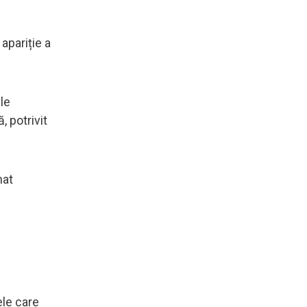
apariție a
le
ă, potrivit
nat
ele care