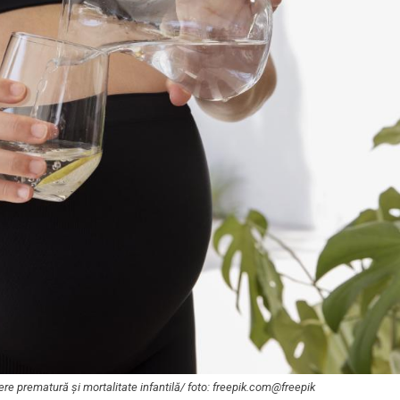
tere prematură și mortalitate infantilă/ foto: freepik.com@freepik