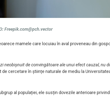
O:
Freepik.com@pch.vector
deoarece mamele care locuiau în aval proveneau din gospo
ezi neobișnuit de convingătoare ale unui efect cauzal, nu d
de cercetare în științe naturale de mediu la Universitate
ubgrup al populației, ele susțin dovezile anterioare privin