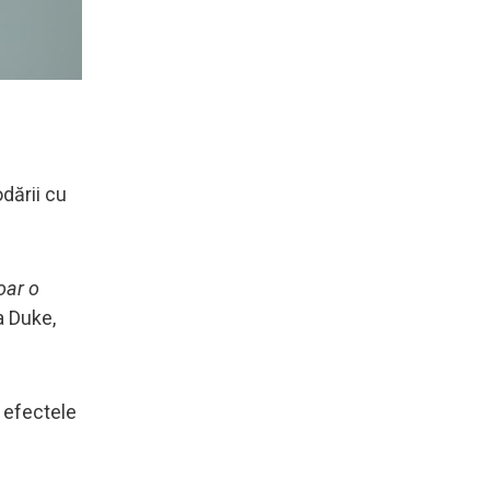
dării cu
oar o
a Duke,
d efectele