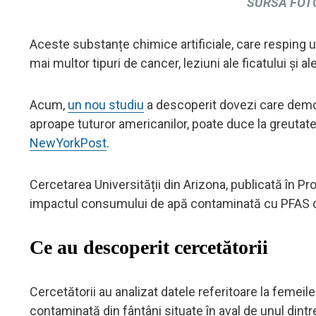
SURSA FOTO
Aceste substanțe chimice artificiale, care resping ul
mai multor tipuri de cancer, leziuni ale ficatului și 
Acum,
un nou studiu
a descoperit dovezi care demo
aproape tuturor americanilor, poate duce la greutat
NewYorkPost
.
Cercetarea Universității din Arizona, publicată în 
impactul consumului de apă contaminată cu PFAS de
Ce au descoperit cercetătorii
Cercetătorii au analizat datele referitoare la feme
contaminată din fântâni situate în aval de unul dint