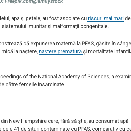
: Freepik.com@emilystock
eiul, apa și petele, au fost asociate cu
riscuri mai mari
de 
ale sistemului imunitar și malformații congenitale.
nstrează că expunerea maternă la PFAS, găsite în sânge
e mică la naștere,
naștere prematură
și mortalitate infantil
Proceedings of the National Academy of Sciences, a exami
 către femeile însărcinate.
ile din New Hampshire care, fără să știe, au consumat apă
re cele 41 de situri contaminate cu PFAS, comparativ cu c