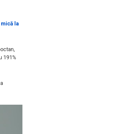
 mică la
octan,
 cu 191%
 a