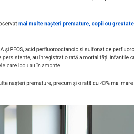
observat
mai multe nașteri premature, copii cu greutate
i PFOS, acid perfluorooctanoic și sulfonat de perfluoro
ersistente, au înregistrat o rată a mortalității infantile
le care locuiau în amonte.
lte nașteri premature, precum și o rată cu 43% mai mare