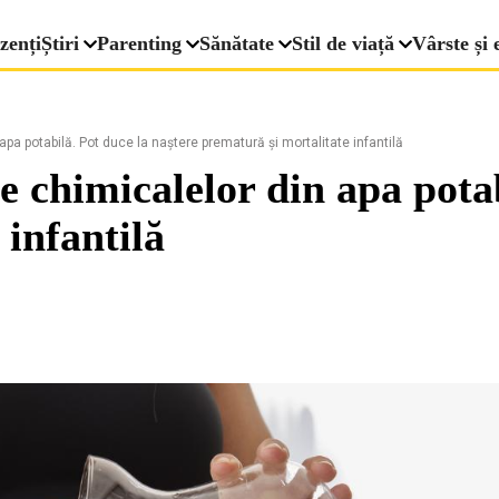
zenți
Știri
Parenting
Sănătate
Stil de viață
Vârste și 
apa potabilă. Pot duce la naștere prematură și mortalitate infantilă
le chimicalelor din apa pota
 infantilă