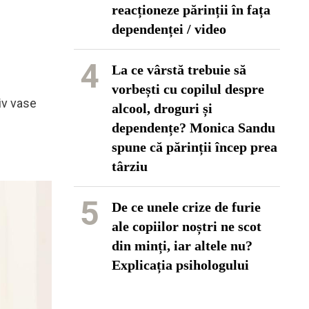
reacționeze părinții în fața
dependenței / video
4
La ce vârstă trebuie să
vorbești cu copilul despre
iv vase
alcool, droguri și
dependențe? Monica Sandu
spune că părinții încep prea
târziu
5
De ce unele crize de furie
ale copiilor noștri ne scot
din minți, iar altele nu?
Explicația psihologului