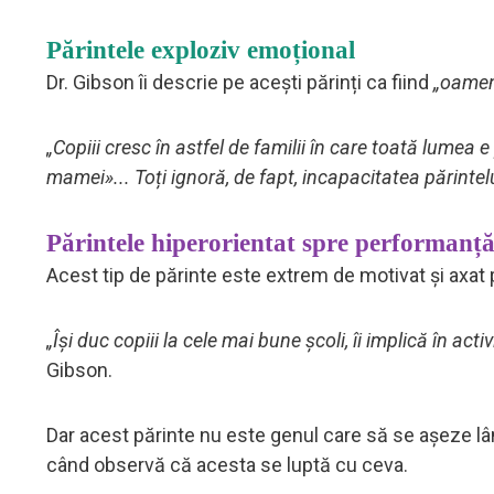
Părintele exploziv emoțional
Dr. Gibson îi descrie pe acești părinți ca fiind
„oameni
„Copiii cresc în astfel de familii în care toată lume
mamei»... Toți ignoră, de fapt, incapacitatea părintelu
Părintele hiperorientat spre performanț
Acest tip de părinte este extrem de motivat și axat 
„Își duc copiii la cele mai bune școli, îi implică în act
Gibson.
Dar acest părinte nu este genul care să se așeze lân
când observă că acesta se luptă cu ceva.