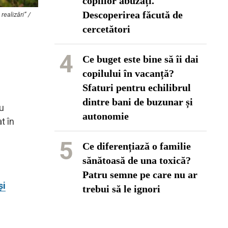
copiilor abuzați.
Descoperirea făcută de
realizări” /
cercetători
4
Ce buget este bine să îi dai
copilului în vacanță?
Sfaturi pentru echilibrul
dintre bani de buzunar și
cu
autonomie
t în
5
Ce diferențiază o familie
sănătoasă de una toxică?
Patru semne pe care nu ar
și
trebui să le ignori