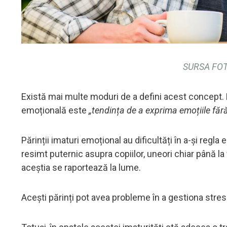
SURSA FOT
Există mai multe moduri de a defini acest concept. 
emoțională este
„tendința de a exprima emoțiile fără
Părinții imaturi emoțional au dificultăți în a-și regla
resimt puternic asupra copiilor, uneori chiar până la v
aceștia se raportează la lume.
Acești părinți pot avea probleme în a gestiona str