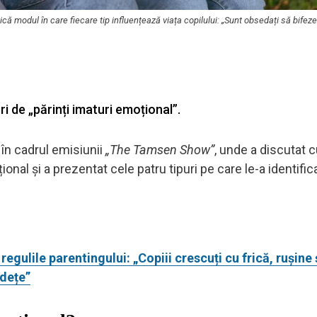
ică modul în care fiecare tip influențează viața copilului: „Sunt obsedați să bifeze 
i de „părinți imaturi emoțional”.
ă în cadrul emisiunii
„The Tamsen Show”
, unde a discutat 
nal și a prezentat cele patru tipuri pe care le-a identifica
regulile parentingului: „Copiii crescuți cu frică, rușine 
ndețe”