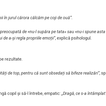
i în jurul cărora călcăm pe coji de ouă”
.
a e preocupată de «nu-l supăra pe tata» sau «nu-i spune asta
i de a-și regla propriile emoții”
, explică psihologul.
ă
pe rezultate.
ivități de top, pentru că sunt obsedați să bifeze realizări”
, s
gă copil și să-l întrebe, empatic:
„Dragă, ce s-a întâmplat