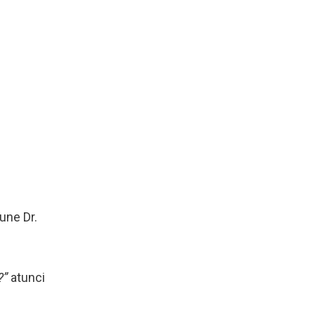
pune Dr.
?”
atunci