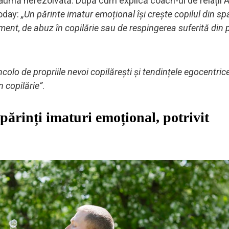
traumă nerezolvată. După cum explică coach-ul de relații 
Today:
„Un părinte imatur emoțional își crește copilul din spa
ment, de abuz în copilărie sau de respingerea suferită din 
ncolo de propriile nevoi copilărești și tendințele egocentric
n copilărie”
.
 părinți imaturi emoțional, potrivit