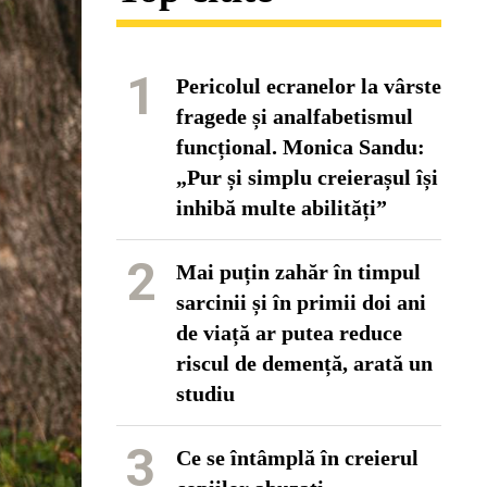
1
Pericolul ecranelor la vârste
fragede și analfabetismul
funcțional. Monica Sandu:
„Pur și simplu creierașul își
inhibă multe abilități”
2
Mai puțin zahăr în timpul
sarcinii și în primii doi ani
de viață ar putea reduce
riscul de demență, arată un
studiu
3
Ce se întâmplă în creierul