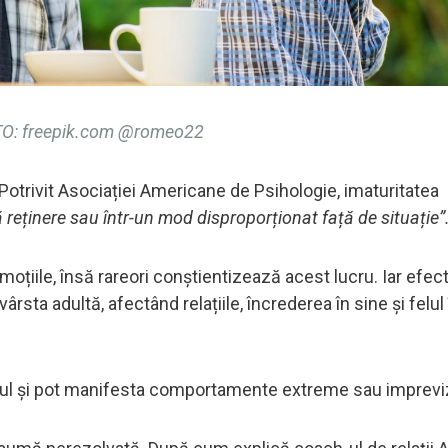
O: freepik.com @romeo22
Potrivit Asociației Americane de Psihologie, imaturitatea
 reținere sau într-un mod disproporționat față de situație”
 emoțiile, însă rareori conștientizează acest lucru. Iar efec
ârsta adultă, afectând relațiile, încrederea în sine și felul
esul și pot manifesta comportamente extreme sau impreviz