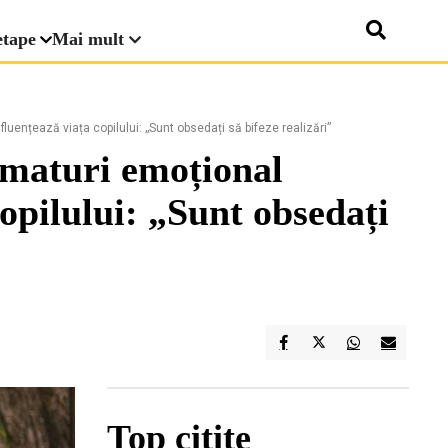
etape
Mai mult
nfluențează viața copilului: „Sunt obsedați să bifeze realizări”
 imaturi emoțional
copilului: „Sunt obsedați
Top citite