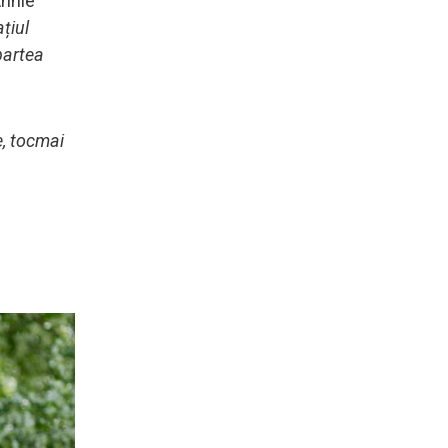
Annie
țiul
partea
e, tocmai