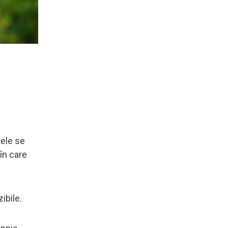
.
tele se
 în care
ibile.