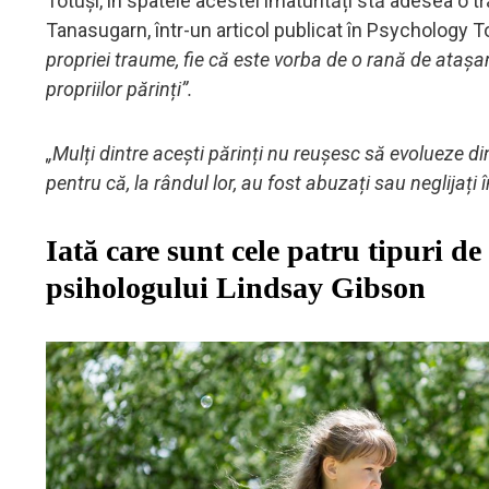
Totuși, în spatele acestei imaturități stă adesea o 
Tanasugarn, într-un articol publicat în Psychology 
propriei traume, fie că este vorba de o rană de atașa
propriilor părinți”.
„Mulți dintre acești părinți nu reușesc să evolueze di
pentru că, la rândul lor, au fost abuzați sau neglijați î
Iată care sunt cele patru tipuri de
psihologului Lindsay Gibson