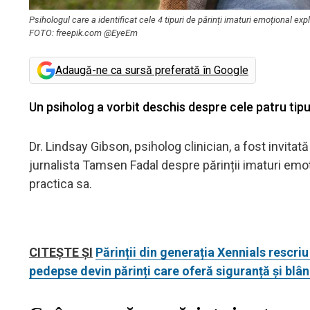
Psihologul care a identificat cele 4 tipuri de părinți imaturi emoțional expl
FOTO: freepik.com @EyeEm
Adaugă-ne ca sursă preferată în Google
Un psiholog a vorbit deschis despre cele patru tipur
Dr. Lindsay Gibson, psiholog clinician, a fost invitat
jurnalista Tamsen Fadal despre părinții imaturi emoțio
practica sa.
CITEȘTE ȘI
Părinții din generația Xennials rescriu 
pedepse devin părinți care oferă siguranță și blâ