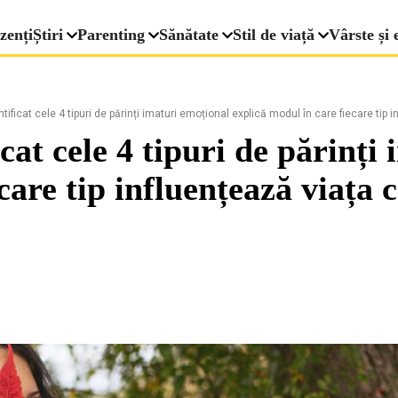
zenți
Știri
Parenting
Sănătate
Stil de viață
Vârste și 
ificat cele 4 tipuri de părinți imaturi emoțional explică modul în care fiecare tip i
icat cele 4 tipuri de părinți
care tip influențează viața 