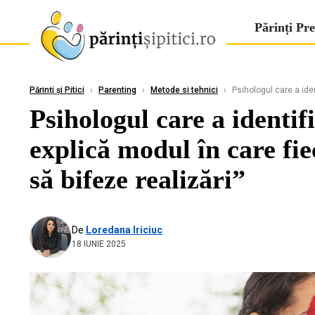
Părinți Pre
Părinți și Pitici
›
Parenting
›
Metode si tehnici
›
Psihologul care a ident
Psihologul care a identif
explică modul în care fie
să bifeze realizări”
De
Loredana Iriciuc
18 IUNIE 2025