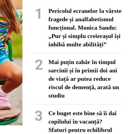
1
Pericolul ecranelor la vârste
fragede și analfabetismul
funcțional. Monica Sandu:
„Pur și simplu creierașul își
inhibă multe abilități”
2
Mai puțin zahăr în timpul
sarcinii și în primii doi ani
de viață ar putea reduce
riscul de demență, arată un
studiu
3
Ce buget este bine să îi dai
copilului în vacanță?
Sfaturi pentru echilibrul