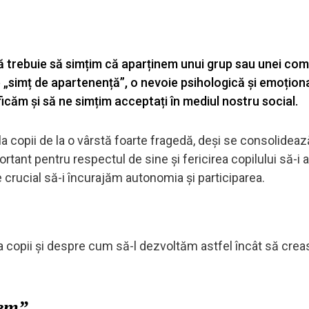
că trebuie să simțim că aparținem unui grup sau unei comu
„simț de apartenență”, o nevoie psihologică și emoțion
ficăm și să ne simțim acceptați în mediul nostru social.
 copii de la o vârstă foarte fragedă, deși se consolideaz
ortant pentru respectul de sine și fericirea copilului să-i 
 crucial să-i încurajăm autonomia și participarea.
 copii și despre cum să-l dezvoltăm astfel încât să cre
nem”