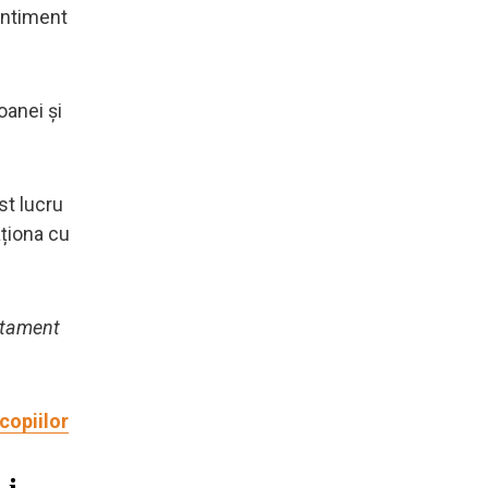
entiment
oanei și
st lucru
aționa cu
tament
 copiilor