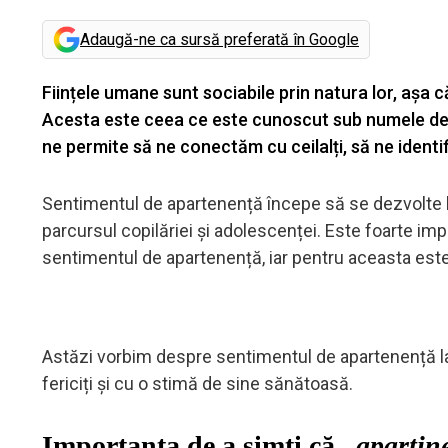
Adaugă-ne ca sursă preferată în Google
Ființele umane sunt sociabile prin natura lor, așa 
Acesta este ceea ce este cunoscut sub numele de 
ne permite să ne conectăm cu ceilalți, să ne identi
Sentimentul de apartenență începe să se dezvolte la
parcursul copilăriei și adolescenței. Este foarte imp
sentimentul de apartenență, iar pentru aceasta este
Astăzi vorbim despre sentimentul de apartenență la
fericiți și cu o stimă de sine sănătoasă.
Importanța de a simți că
„aparți