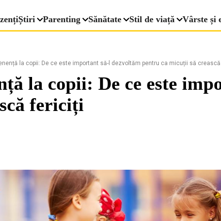
zenți
Știri
Parenting
Sănătate
Stil de viață
Vârste și 
nență la copii: De ce este important să-l dezvoltăm pentru ca micuții să crească f
ță la copii: De ce este imp
că fericiți