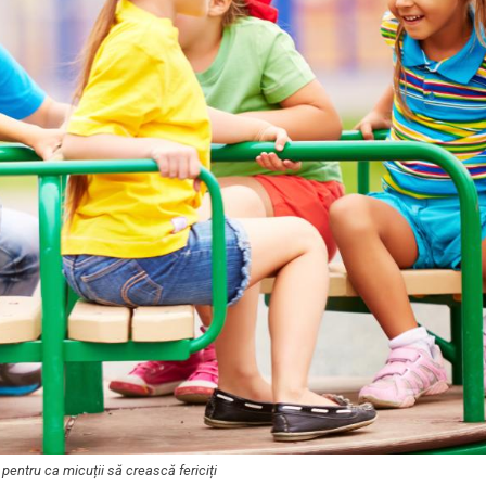
pentru ca micuții să crească fericiți