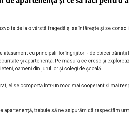
 de apartenență și ce să faci pentru a
zvolte de la o vârstă fragedă și se întărește și se conso
 atașament cu principalii lor îngrijitori - de obicei părinții 
ecuritate și apartenență. Pe măsură ce cresc și explorea
ieteni, oameni din jurul lor și colegi de școală.
rat, el se comportă într-un mod mai cooperant și mai res
 de apartenență, trebuie să ne asigurăm că respectăm ur