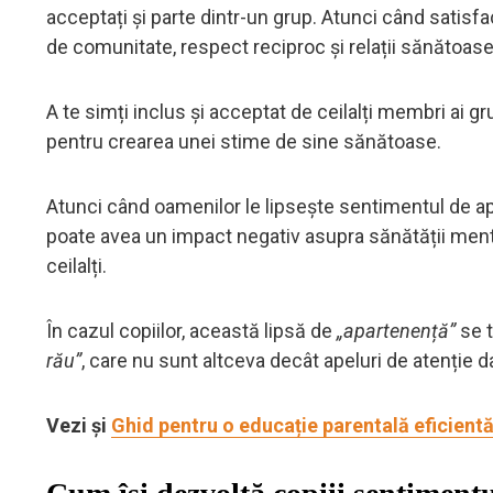
acceptați și parte dintr-un grup. Atunci când sati
de comunitate, respect reciproc și relații sănătoase
A te simți inclus și acceptat de ceilalți membri ai 
pentru crearea unei stime de sine sănătoase.
Atunci când oamenilor le lipsește sentimentul de apa
poate avea un impact negativ asupra sănătății menta
ceilalți.
În cazul copiilor, această lipsă de
„apartenență”
se t
rău”
, care nu sunt altceva decât apeluri de atenție 
Vezi și
Ghid pentru o educație parentală eficientă: 