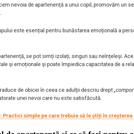
sfacem nevoia de apartenență a unui copil, promovăm un s
.
grupului este esențial pentru bunăstarea emoțională a pers
rtenență, se pot simți izolați, singuri sau neînțeleși. Ace
le și emoționale și poate împiedica capacitatea de a rel
raduce de obicei în ceea ce adulții descriu drept
„compor
datorate unei nevoi care nu este satisfăcută.
Practici simple pe care trebuie să le știți în creșterea