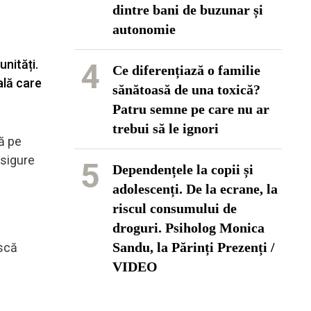
dintre bani de buzunar și
autonomie
nități.
4
Ce diferențiază o familie
ală care
sănătoasă de una toxică?
Patru semne pe care nu ar
trebui să le ignori
ă pe
asigure
5
Dependențele la copii și
adolescenți. De la ecrane, la
riscul consumului de
droguri. Psiholog Monica
Sandu, la Părinți Prezenți /
ască
VIDEO