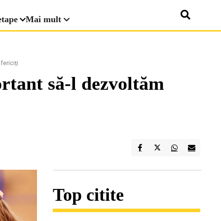
etape
Mai mult
ericiți
ortant să-l dezvoltăm
Top citite