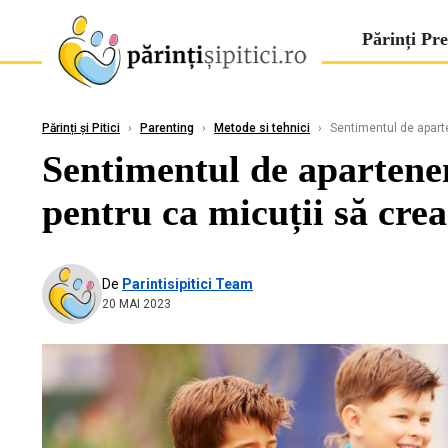
Părinți Pre
Părinți și Pitici
›
Parenting
›
Metode si tehnici
›
Sentimentul de aparte
Sentimentul de apartenen
pentru ca micuții să creas
De
Parintisipitici Team
20 MAI 2023