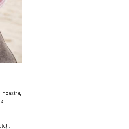
i noastre,
de
tați,