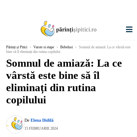
Părinți și Pitici
›
Varste si etape
›
Bebelusi
›
Somnul de amiază: La ce vârstă este
bine să îl eliminați din rutina copilului
Somnul de amiază: La ce
vârstă este bine să îl
eliminați din rutina
copilului
De
Elena Didilă
15 FEBRUARIE 2024