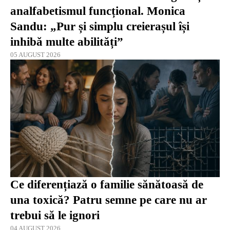
analfabetismul funcțional. Monica
Sandu: „Pur și simplu creierașul își
inhibă multe abilități”
05 AUGUST 2026
Ce diferențiază o familie sănătoasă de
una toxică? Patru semne pe care nu ar
trebui să le ignori
04 AUGUST 2026