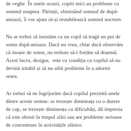
de veghe. În unele ocazii, copiii mici au probleme cu
somnul noaptea. Părinții, eliminând somnul de după-
amiază, îi vor ajuta să-și restabilească somnul nocturn.
Nu ar trebui să insistăm ca un copil să tragă un pui de
somn după-amiaza. Dacă nu vrea, chiar dacă observăm
că moare de somn, nu trebuie să-l forțăm să doarmă.
Acest lucru, desigur, este cu condiția ca copilul să nu
devină iritabil și să nu aibă probleme în a adormi
seara.
Ar trebui să ne îngrijorăm dacă copilul prezintă unele
dintre aceste semne: se trezește dimineața cu o durere
de cap, se trezește dimineața cu dificultăți, dă impresia
că este obosit în timpul zilei sau are probleme serioase
de concentrare în activitățile zilnice.