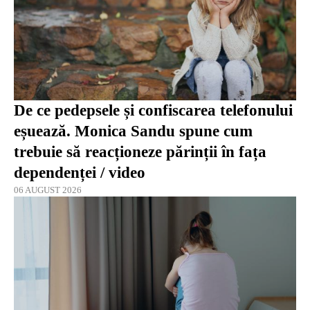
De ce pedepsele și confiscarea telefonului
eșuează. Monica Sandu spune cum
trebuie să reacționeze părinții în fața
dependenței / video
06 AUGUST 2026