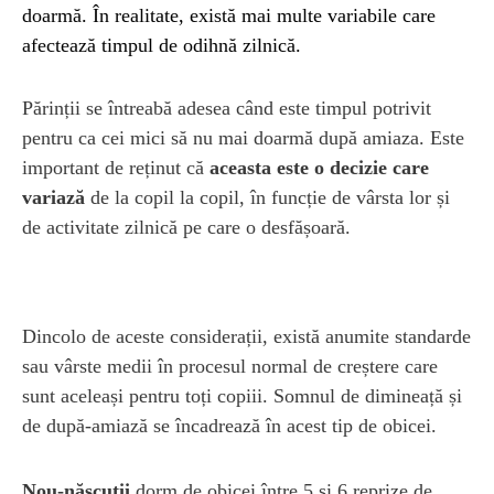
doarmă. În realitate, există mai multe variabile care
afectează timpul de odihnă zilnică.
Părinții se întreabă adesea când este timpul potrivit
pentru ca cei mici să nu mai doarmă după amiaza. Este
important de reținut că
aceasta este o decizie care
variază
de la copil la copil, în funcție de vârsta lor și
de activitate zilnică pe care o desfășoară.
Dincolo de aceste considerații, există anumite standarde
sau vârste medii în procesul normal de creștere care
sunt aceleași pentru toți copiii. Somnul de dimineață și
de după-amiază se încadrează în acest tip de obicei.
Nou-născuții
dorm de obicei între 5 și 6 reprize de