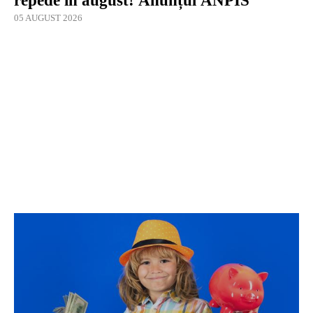
repede în august! Anunțul ANPIS
05 AUGUST 2026