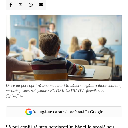
De ce nu pot copiii să stea nemișcați în bănci? Legătura dintre mișcare,
postură și succesul școlar / FOTO ILUSTRATIV: freepik.com
@pixaflow
Adaugă-ne ca sursă preferată în Google
Să pui copiii să stea nemișcați în bănci la școală sau