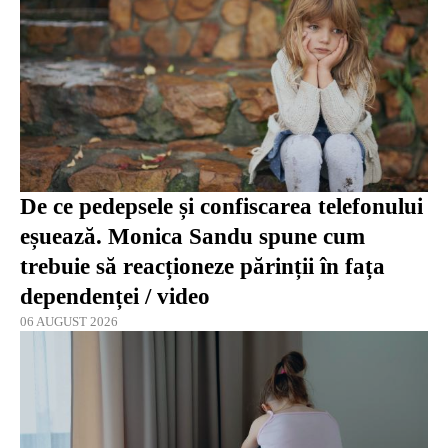
De ce pedepsele și confiscarea telefonului
eșuează. Monica Sandu spune cum
trebuie să reacționeze părinții în fața
dependenței / video
06 AUGUST 2026