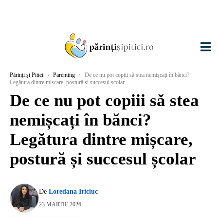
Părinți și Pitici
›
Parenting
›
De ce nu pot copiii să stea nemișcați în bănci?
Legătura dintre mișcare, postură și succesul școlar
De ce nu pot copiii să stea
nemișcați în bănci?
Legătura dintre mișcare,
postură și succesul școlar
De
Loredana Iriciuc
23 MARTIE 2026