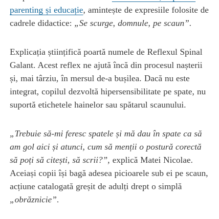
parenting și educație
, amintește de expresiile folosite de
cadrele didactice:
„Se scurge, domnule, pe scaun”
.
Explicația științifică poartă numele de Reflexul Spinal
Galant. Acest reflex ne ajută încă din procesul nașterii
și, mai târziu, în mersul de-a bușilea. Dacă nu este
integrat, copilul dezvoltă hipersensibilitate pe spate, nu
suportă etichetele hainelor sau spătarul scaunului.
„Trebuie să-mi feresc spatele și mă dau în spate ca să
am gol aici și atunci, cum să menții o postură corectă
să poți să citești, să scrii?”,
explică Matei Nicolae.
Aceiași copii își bagă adesea picioarele sub ei pe scaun,
acțiune catalogată greșit de adulți drept o simplă
„obrăznicie”
.