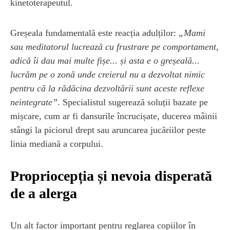
kinetoterapeutul.
Greșeala fundamentală este reacția adulților:
„Mami
sau meditatorul lucrează cu frustrare pe comportament,
adică îi dau mai multe fișe... și asta e o greșeală...
lucrăm pe o zonă unde creierul nu a dezvoltat nimic
pentru că la rădăcina dezvoltării sunt aceste reflexe
neintegrate”
. Specialistul sugerează soluții bazate pe
mișcare, cum ar fi dansurile încrucișate, ducerea mâinii
stângi la piciorul drept sau aruncarea jucăriilor peste
linia mediană a corpului.
Propriocepția și nevoia disperată
de a alerga
Un alt factor important pentru reglarea copiilor în