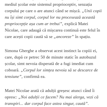
mediul școlar este sistemul proprioceptiv, senzația
corpului pe care o are atunci când se mișcă.
„Unii copii
nu își simt corpul, corpul lor nu procesează această
propriocepție așa cum ar trebui”,
explică Matei
Nicolae, care adaugă că mișcarea continuă este felul în
care acești copii caută să se
„ancoreze”
în spațiu.
Simona Gherghe a observat acest instinct la copiii ei,
care, după ce petrec 50 de minute static în autobuzul
școlar, simt nevoia disperată de a fugi imediat cum
coboară.
„Corpul lor simțea nevoia să se descarce de
tensiune”,
confirmă ea.
Matei Nicolae arată că adulții greșesc atunci când îi
opresc:
„Noi adulții ce facem? Nu mai alerga, vezi că
transpiri... dar corpul face astea singur, caută”
.