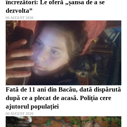
încrezători: Le oferă „șansa de a se
dezvolta”
06 AUGUST 2026
Fată de 11 ani din Bacău, dată dispărută
după ce a plecat de acasă. Poliția cere
ajutorul populației
06 AUGUST 2026