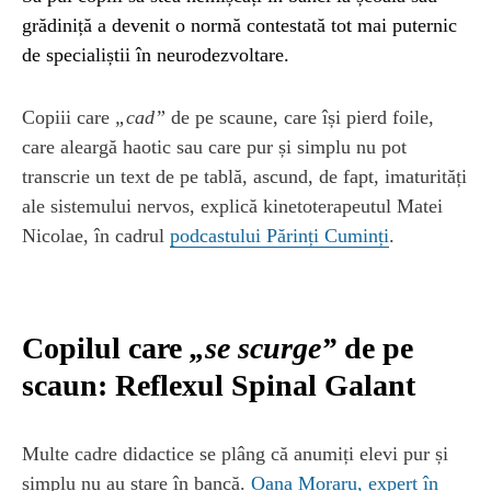
grădiniță a devenit o normă contestată tot mai puternic
de specialiștii în neurodezvoltare.
Copiii care
„cad”
de pe scaune, care își pierd foile,
care aleargă haotic sau care pur și simplu nu pot
transcrie un text de pe tablă, ascund, de fapt, imaturități
ale sistemului nervos, explică kinetoterapeutul Matei
Nicolae, în cadrul
podcastului Părinți Cuminți
.
Copilul care
„se scurge”
de pe
scaun: Reflexul Spinal Galant
Multe cadre didactice se plâng că anumiți elevi pur și
simplu nu au stare în bancă.
Oana Moraru, expert în