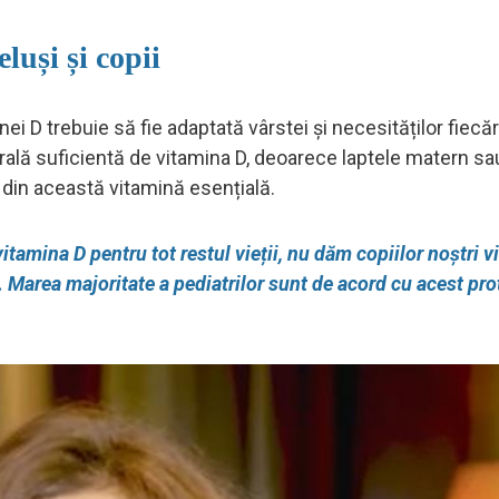
luși și copii
ei D trebuie să fie adaptată vârstei și necesităților fiecăr
turală suficientă de vitamina D, deoarece laptele matern sa
 din această vitamină esențială.
itamina D pentru tot restul vieții, nu dăm copiilor noștri 
i. Marea majoritate a pediatrilor sunt de acord cu acest pr