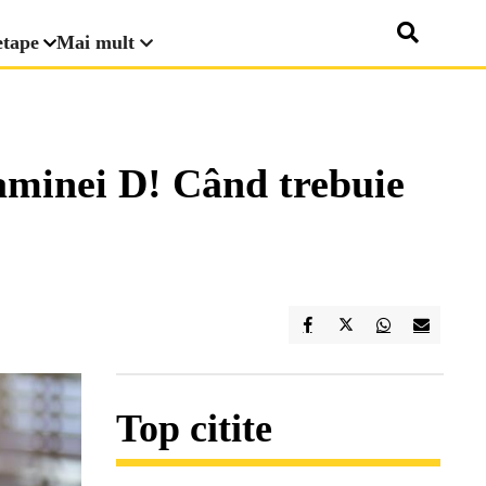
etape
Mai mult
minei D! Când trebuie
Top citite