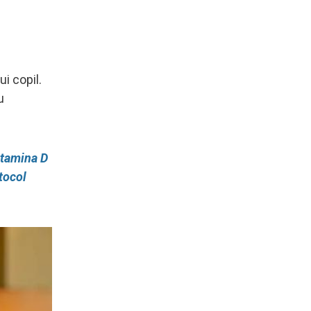
ui copil.
u
vitamina D
otocol