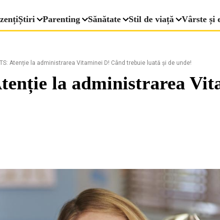
zenți
Știri
Parenting
Sănătate
Stil de viață
Vârste și 
: Atenție la administrarea Vitaminei D! Când trebuie luată și de unde!
nție la administrarea Vita