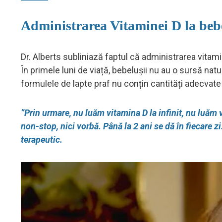
Administrarea Vitaminei D la bebe
Dr. Alberts subliniază faptul că administrarea vitamin
În primele luni de viață, bebelușii nu au o sursă na
formulele de lapte praf nu conțin cantități adecvate
”Prin urmare, nu luăm vitamina D la infinit, nu luăm v
non-stop, nici vorbă. Până la 2 ani se dă în fiecare z
terapeutic.