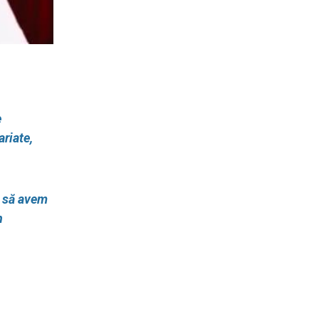
e
ariate,
m să avem
n