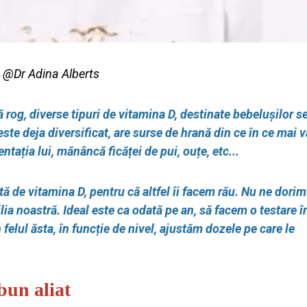
e @Dr Adina Alberts
ă rog, diverse tipuri de vitamina D, destinate bebelușilor s
te deja diversificat, are surse de hrană din ce în ce mai v
ntația lui, mănâncă ficăței de pui, ouțe, etc...
 de vitamina D, pentru că altfel îi facem rău. Nu ne dori
ilia noastră. Ideal este ca odată pe an, să facem o testare î
 felul ăsta, în funcție de nivel, ajustăm dozele pe care le
bun aliat