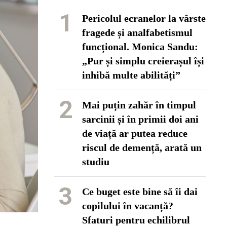
1
Pericolul ecranelor la vârste
fragede și analfabetismul
funcțional. Monica Sandu:
„Pur și simplu creierașul își
inhibă multe abilități”
2
Mai puțin zahăr în timpul
sarcinii și în primii doi ani
de viață ar putea reduce
riscul de demență, arată un
studiu
3
Ce buget este bine să îi dai
copilului în vacanță?
Sfaturi pentru echilibrul