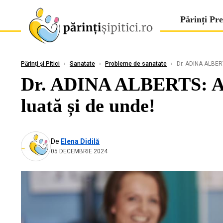
Părinți Pre
Părinți și Pitici
›
Sanatate
›
Probleme de sanatate
›
Dr. ADINA ALBERTS
Dr. ADINA ALBERTS: Ate
luată și de unde!
De
Elena Didilă
05 DECEMBRIE 2024