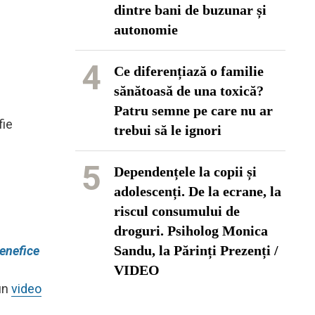
dintre bani de buzunar și
autonomie
4
Ce diferențiază o familie
sănătoasă de una toxică?
Patru semne pe care nu ar
fie
trebui să le ignori
5
Dependențele la copii și
adolescenți. De la ecrane, la
riscul consumului de
droguri. Psiholog Monica
Sandu, la Părinți Prezenți /
benefice
VIDEO
-un
video