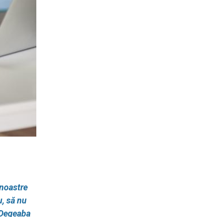
 noastre
u, să nu
. Degeaba