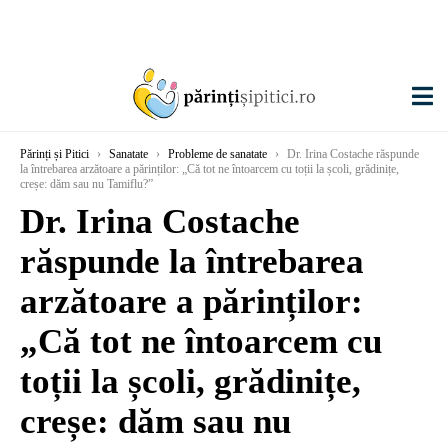
Părinți și Pitici
›
Sanatate
›
Probleme de sanatate
›
Dr. Irina Costache răspunde
la întrebarea arzătoare a părinților: „Că tot ne întoarcem cu toții la școli, grădinițe,
creșe: dăm sau nu Tamiflu?”
Dr. Irina Costache
răspunde la întrebarea
arzătoare a părinților:
„Că tot ne întoarcem cu
toții la școli, grădinițe,
creșe: dăm sau nu