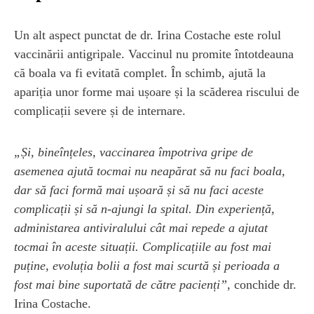
Un alt aspect punctat de dr. Irina Costache este rolul
vaccinării antigripale. Vaccinul nu promite întotdeauna
că boala va fi evitată complet. În schimb, ajută la
apariția unor forme mai ușoare și la scăderea riscului de
complicații severe și de internare.
„Și, bineînțeles, vaccinarea împotriva gripe de
asemenea ajută tocmai nu neapărat să nu faci boala,
dar să faci formă mai ușoară și să nu faci aceste
complicații și să n-ajungi la spital. Din experiență,
administarea antiviralului cât mai repede a ajutat
tocmai în aceste situații. Complicațiile au fost mai
puține, evoluția bolii a fost mai scurtă și perioada a
fost mai bine suportată de către pacienți”
, conchide dr.
Irina Costache.