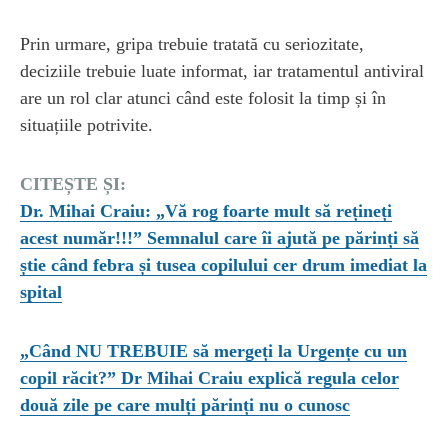
Prin urmare, gripa trebuie tratată cu seriozitate,
deciziile trebuie luate informat, iar tratamentul antiviral
are un rol clar atunci când este folosit la timp și în
situațiile potrivite.
CITEȘTE ȘI:
Dr. Mihai Craiu: „Vă rog foarte mult să rețineți
acest număr!!!” Semnalul care îi ajută pe părinți să
știe când febra și tusea copilului cer drum imediat la
spital
„Când NU TREBUIE să mergeți la Urgențe cu un
copil răcit?” Dr Mihai Craiu explică regula celor
două zile pe care mulți părinți nu o cunosc