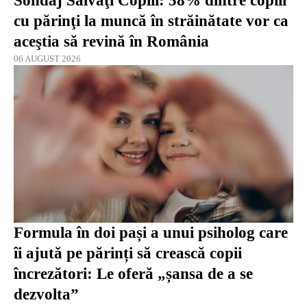
Sondaj Salvaţi Copiii: 58% dintre copiii
cu părinţi la muncă în străinătate vor ca
aceştia să revină în România
06 AUGUST 2026
Formula în doi pași a unui psiholog care
îi ajută pe părinți să crească copii
încrezători: Le oferă „șansa de a se
dezvolta”