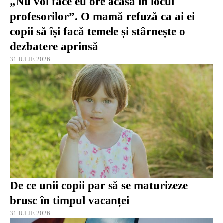
„Nu voi face eu ore acasă în locul
profesorilor”. O mamă refuză ca ai ei
copii să își facă temele și stârnește o
dezbatere aprinsă
31 IULIE 2026
De ce unii copii par să se maturizeze
brusc în timpul vacanței
31 IULIE 2026