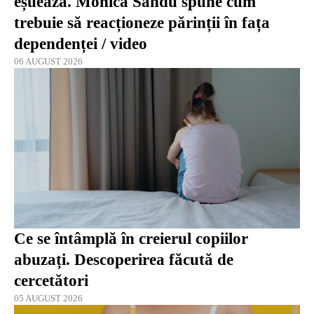
eșuează. Monica Sandu spune cum
trebuie să reacționeze părinții în fața
dependenței / video
06 AUGUST 2026
Ce se întâmplă în creierul copiilor
abuzați. Descoperirea făcută de
cercetători
05 AUGUST 2026