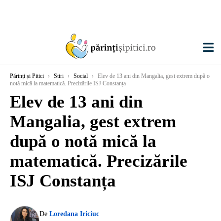
Părinți și Pitici
›
Stiri
›
Social
›
Elev de 13 ani din Mangalia, gest extrem după o
notă mică la matematică. Precizările ISJ Constanța
Elev de 13 ani din
Mangalia, gest extrem
după o notă mică la
matematică. Precizările
ISJ Constanța
De
Loredana Iriciuc