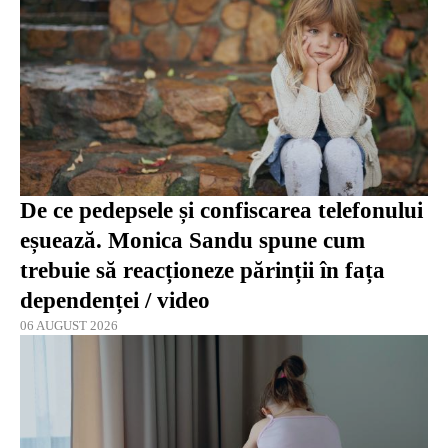
De ce pedepsele și confiscarea telefonului
eșuează. Monica Sandu spune cum
trebuie să reacționeze părinții în fața
dependenței / video
06 AUGUST 2026