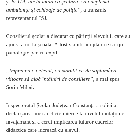
şi la 119, iar la unitatea şcolară s-au deplasat
ambulanţa şi echipaje de poliţie”
, a transmis
reprezentantul ISJ.
Consilierul școlar a discutat cu părinții elevului, care au
ajuns rapid la școală. A fost stabilit un plan de sprijin
psihologic pentru copil.
„Împreună cu elevul, au stabilit ca de săptămâna
viitoare să aibă întâlniri de consiliere”
, a mai spus
Sorin Mihai.
Inspectoratul Școlar Județean Constanța a solicitat
declanșarea unei anchete interne la nivelul unității de
învățământ și a cerut implicarea tuturor cadrelor
didactice care lucrează cu elevul.