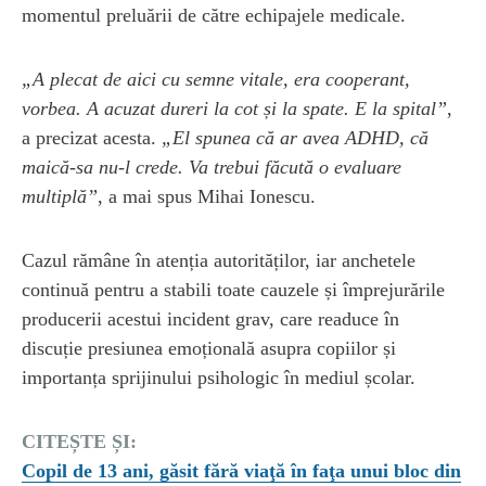
momentul preluării de către echipajele medicale.
„A plecat de aici cu semne vitale, era cooperant,
vorbea. A acuzat dureri la cot și la spate. E la spital”
,
a precizat acesta.
„El spunea că ar avea ADHD, că
maică-sa nu-l crede. Va trebui făcută o evaluare
multiplă”
, a mai spus Mihai Ionescu.
Cazul rămâne în atenția autorităților, iar anchetele
continuă pentru a stabili toate cauzele și împrejurările
producerii acestui incident grav, care readuce în
discuție presiunea emoțională asupra copiilor și
importanța sprijinului psihologic în mediul școlar.
CITEȘTE ȘI:
Copil de 13 ani, găsit fără viaţă în faţa unui bloc din