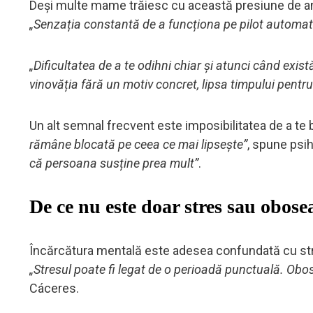
Deși multe mame trăiesc cu această presiune de ani
„Senzația constantă de a funcționa pe pilot automat
„Dificultatea de a te odihni chiar și atunci când există
vinovăția fără un motiv concret, lipsa timpului pentr
Un alt semnal frecvent este imposibilitatea de a te 
rămâne blocată pe ceea ce mai lipsește”
, spune psi
că persoana susține prea mult”
.
De ce nu este doar stres sau obose
Încărcătura mentală este adesea confundată cu stre
„Stresul poate fi legat de o perioadă punctuală. Ob
Cáceres.