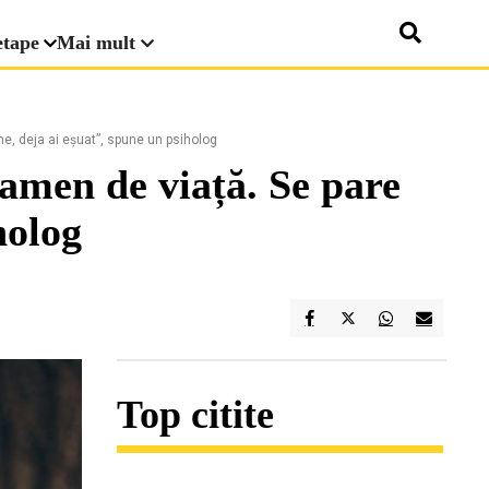
etape
Mai mult
e, deja ai eșuat”, spune un psiholog
xamen de viață. Se pare
holog
Top citite