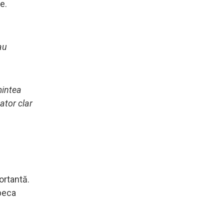
e.
au
mintea
ator clar
ortantă.
beca