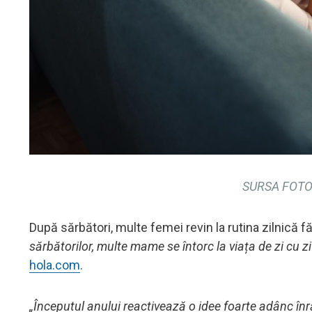
SURSA FOTO:
După sărbători, multe femei revin la rutina zilnică fă
sărbătorilor, multe mame se întorc la viața de zi cu zi
hola.com
.
„Începutul anului reactivează o idee foarte adânc înr