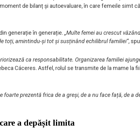
n moment de bilanț și autoevaluare, în care femeile simt c
n generație în generație.
„Multe femei au crescut văzând
 toți, amintindu-și tot și susținând echilibrul familiei”
, sp
eriorizează ca responsabilitate. Organizarea familiei ajunge
ebeca Cáceres. Astfel, rolul se transmite de la mame la fii
e foarte prezentă frica de a greși, de a nu face față, de a
care a depășit limita