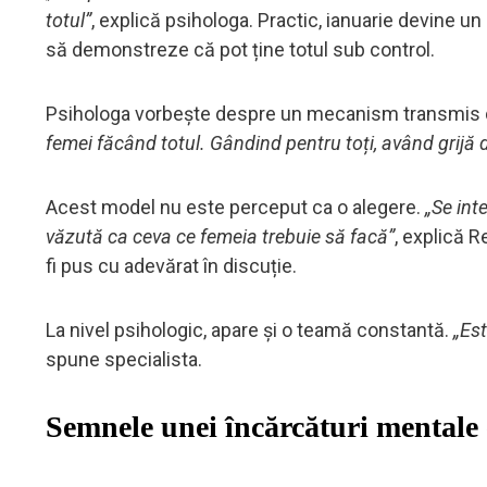
totul”
, explică psihologa. Practic, ianuarie devine u
să demonstreze că pot ține totul sub control.
Psihologa vorbește despre un mecanism transmis di
femei făcând totul. Gândind pentru toți, având grijă de
Acest model nu este perceput ca o alegere.
„Se int
văzută ca ceva ce femeia trebuie să facă”
, explică R
fi pus cu adevărat în discuție.
La nivel psihologic, apare și o teamă constantă.
„Est
spune specialista.
Semnele unei încărcături mentale 