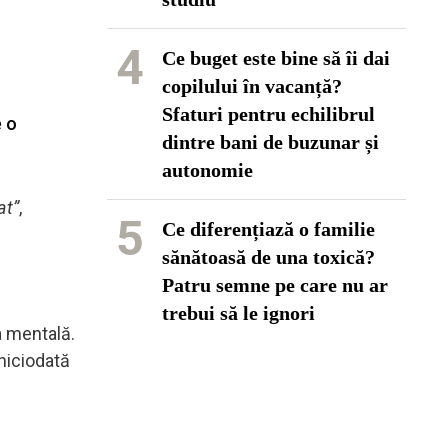
4
Ce buget este bine să îi dai
copilului în vacanță?
Sfaturi pentru echilibrul
e o
dintre bani de buzunar și
autonomie
at”
,
5
Ce diferențiază o familie
sănătoasă de una toxică?
Patru semne pe care nu ar
trebui să le ignori
a mentală.
 niciodată