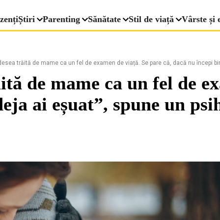
zenți
Știri
Parenting
Sănătate
Stil de viață
Vârste și 
desea trăită de mame ca un fel de examen de viață. Se pare că, dacă nu începi bin
ăită de mame ca un fel de e
deja ai eșuat”, spune un psi