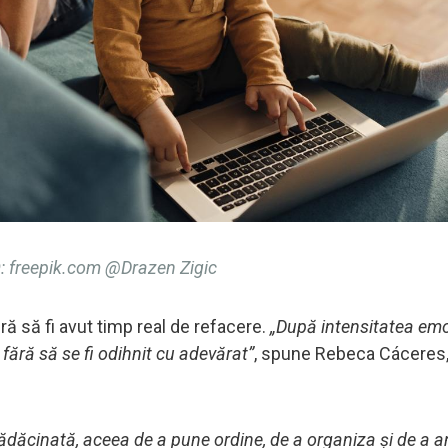
 freepik.com @Drazen Zigic
ră să fi avut timp real de refacere.
„După intensitatea emo
 fără să se fi odihnit cu adevărat”
, spune Rebeca Cáceres
ădăcinată, aceea de a pune ordine, de a organiza și de a a