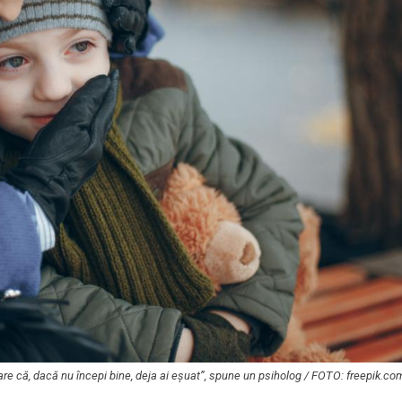
re că, dacă nu începi bine, deja ai eșuat”, spune un psiholog / FOTO: freepik.co