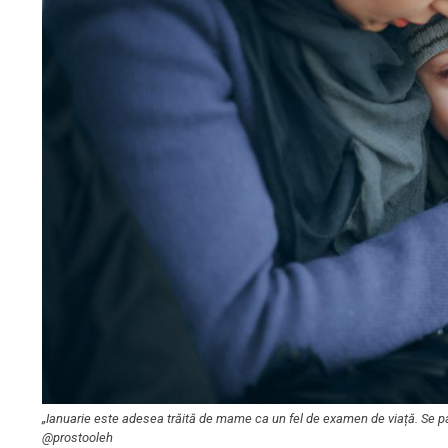
„Ianuarie este adesea trăită de mame ca un fel de examen de viață. Se pa
@prostooleh