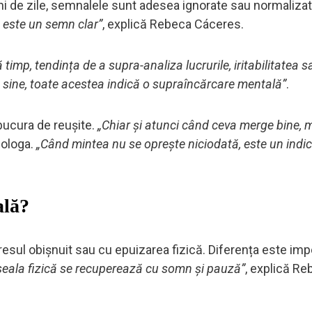
 de zile, semnalele sunt adesea ignorate sau normalizat
 este un semn clar”
, explică Rebeca Cáceres.
 timp, tendința de a supra-analiza lucrurile, iritabilitatea s
u sine, toate acestea indică o supraîncărcare mentală”
.
bucura de reușite.
„Chiar și atunci când ceva merge bine, 
hologa.
„Când mintea nu se oprește niciodată, este un indic
ală?
sul obișnuit sau cu epuizarea fizică. Diferența este imp
oseala fizică se recuperează cu somn și pauză”
, explică Re