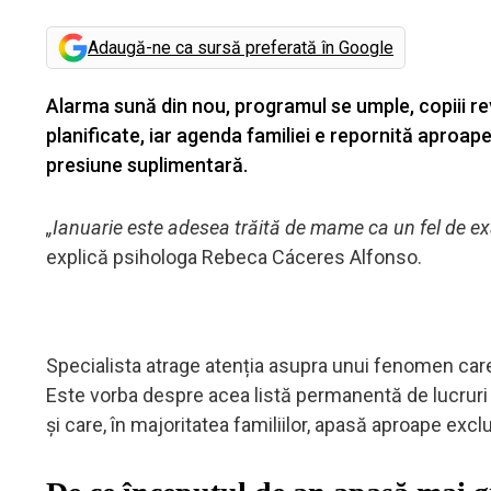
Adaugă-ne ca sursă preferată în Google
Alarma sună din nou, programul se umple, copiii revi
planificate, iar agenda familiei e repornită aproa
presiune suplimentară.
„Ianuarie este adesea trăită de mame ca un fel de exa
explică psihologa Rebeca Cáceres Alfonso.
Specialista atrage atenția asupra unui fenomen car
Este vorba despre acea listă permanentă de lucruri d
și care, în majoritatea familiilor, apasă aproape exc