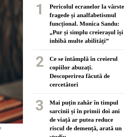
1
Pericolul ecranelor la vârste
fragede și analfabetismul
funcțional. Monica Sandu:
„Pur și simplu creierașul își
inhibă multe abilități”
2
Ce se întâmplă în creierul
copiilor abuzați.
Descoperirea făcută de
cercetători
3
Mai puțin zahăr în timpul
sarcinii și în primii doi ani
de viață ar putea reduce
riscul de demență, arată un
m
studiu