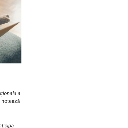
țională a
, notează
nticipa