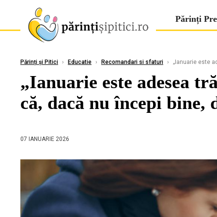
Părinți Pre
Părinți și Pitici
›
Educatie
›
Recomandari si sfaturi
›
„Ianuarie este a
„Ianuarie este adesea tr
că, dacă nu începi bine, 
07 IANUARIE 2026