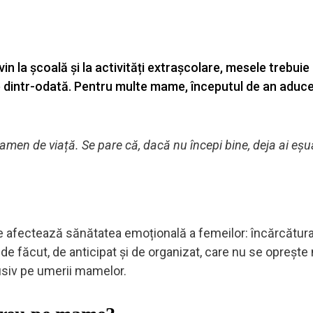
n la școală și la activități extrașcolare, mesele trebuie
pe dintr-odată. Pentru multe mame, începutul de an aduc
men de viață. Se pare că, dacă nu începi bine, deja ai eșu
e afectează sănătatea emoțională a femeilor: încărcătur
e făcut, de anticipat și de organizat, care nu se oprește
lusiv pe umerii mamelor.