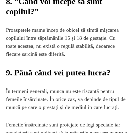
8. ”Când voi începe să simt
copilul?”
Proaspetele mame încep de obicei să simtă mișcarea
copilului între săptămânile 15 și 18 de gestație. Cu
toate acestea, nu există o regulă stabilită, deoarece
fiecare sarcină este diferită.
9. Până când vei putea lucra?
În termeni generali, munca nu este riscantă pentru
femeile însărcinate. În orice caz, va depinde de tipul de
muncă pe care o prestați și de mediul în care lucrați.
Femeile însărcinate sunt protejate de legi speciale iar
angajatorii sunt obligați să ia măsurile necesare pentru a