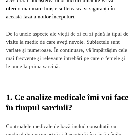
acestora. Cunoașterea unor lucruri dinainte vă va
oferi o mai mare liniște sufletească și siguranță în
această fază a noilor începuturi.
De la unele aspecte ale vieții de zi cu zi până la tipul de
vizite la medic de care aveți nevoie. Subiectele sunt
variate și numeroase. În continuare, vă împărtășim cele
mai frecvente și relevante întrebări pe care o femeie și
le pune la prima sarcină.
1. Ce analize medicale îmi voi face
în timpul sarcinii?
Controalele medicale de bază includ consultații cu
medicul dumneavoastră și 3 ecografii în săptămânile