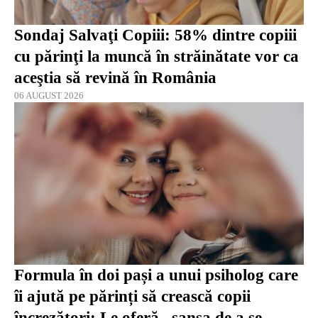
Sondaj Salvaţi Copiii: 58% dintre copiii
cu părinţi la muncă în străinătate vor ca
aceştia să revină în România
06 AUGUST 2026
Formula în doi pași a unui psiholog care
îi ajută pe părinți să crească copii
încrezători: Le oferă „șansa de a se