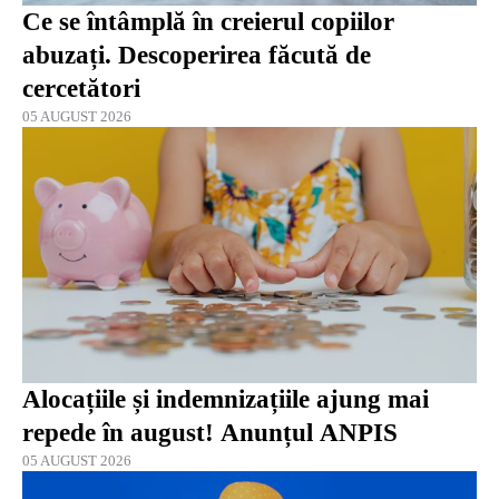
Ce se întâmplă în creierul copiilor
abuzați. Descoperirea făcută de
cercetători
05 AUGUST 2026
Alocațiile și indemnizațiile ajung mai
repede în august! Anunțul ANPIS
05 AUGUST 2026