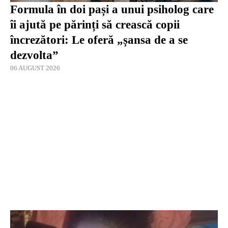
Formula în doi pași a unui psiholog care
îi ajută pe părinți să crească copii
încrezători: Le oferă „șansa de a se
dezvolta”
06 AUGUST 2026