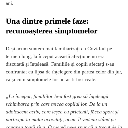
ani.
Una dintre primele faze:
recunoașterea simptomelor
Deși acum suntem mai familiarizați cu Covid-ul pe
termen lung, la început această afecțiune nu era
discutată și înțeleasă. Familiile și copiii afectați s-au
confruntat cu lipsa de înțelegere din partea celor din jur,
ca și cum simptomele lor nu ar fi fost reale.
„La început, familiilor le-a fost greu să înțeleagă
schimbarea prin care trecea copilul lor. De la un
adolescent activ, care ieșea cu prietenii, făcea sport și
participa la multe activități, acum îl vedeau stând pe
canapea toată ziua. O mamă ne-a spus că a trecut de la