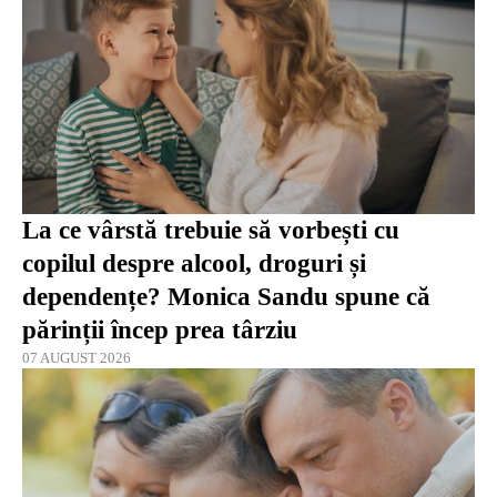
La ce vârstă trebuie să vorbești cu
copilul despre alcool, droguri și
dependențe? Monica Sandu spune că
părinții încep prea târziu
07 AUGUST 2026