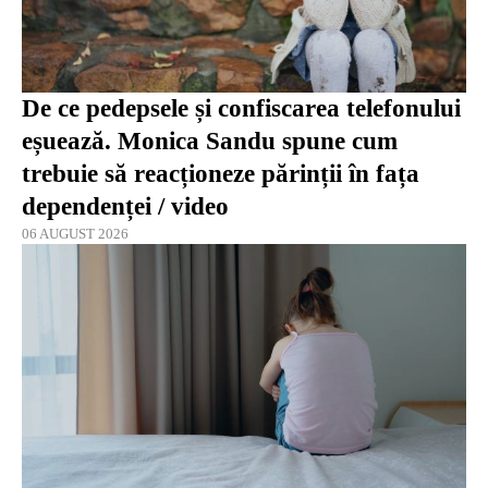
De ce pedepsele și confiscarea telefonului
eșuează. Monica Sandu spune cum
trebuie să reacționeze părinții în fața
dependenței / video
06 AUGUST 2026