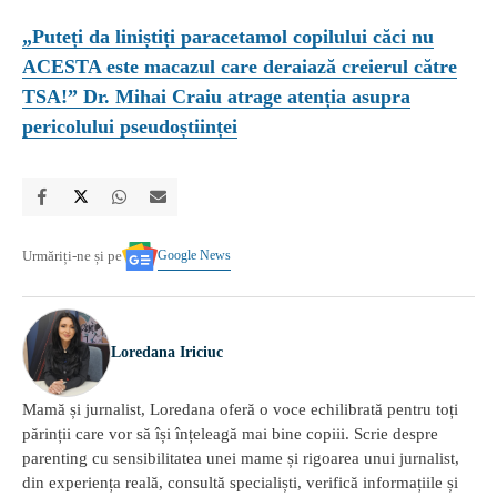
„Puteți da liniștiți paracetamol copilului căci nu
ACESTA este macazul care deraiază creierul către
TSA!” Dr. Mihai Craiu atrage atenția asupra
pericolului pseudoștiinței
Google News
Urmăriți-ne și pe
Loredana Iriciuc
Mamă și jurnalist, Loredana oferă o voce echilibrată pentru toți
părinții care vor să își înțeleagă mai bine copiii. Scrie despre
parenting cu sensibilitatea unei mame și rigoarea unui jurnalist,
din experiența reală, consultă specialiști, verifică informațiile și