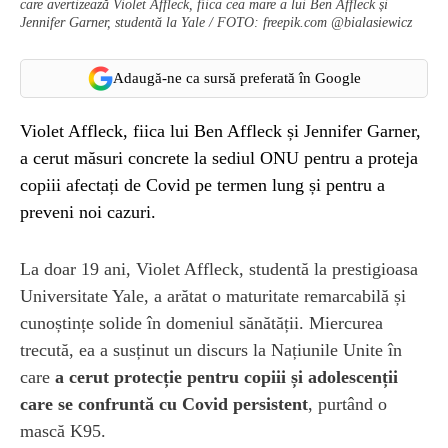
care avertizează Violet Affleck, fiica cea mare a lui Ben Affleck și
Jennifer Garner, studentă la Yale / FOTO: freepik.com @bialasiewicz
Adaugă-ne ca sursă preferată în Google
Violet Affleck, fiica lui Ben Affleck și Jennifer Garner,
a cerut măsuri concrete la sediul ONU pentru a proteja
copiii afectați de Covid pe termen lung și pentru a
preveni noi cazuri.
La doar 19 ani, Violet Affleck, studentă la prestigioasa
Universitate Yale, a arătat o maturitate remarcabilă și
cunoștințe solide în domeniul sănătății. Miercurea
trecută, ea a susținut un discurs la Națiunile Unite în
care
a cerut protecție pentru copiii și adolescenții
care se confruntă cu Covid persistent
, purtând o
mască K95.