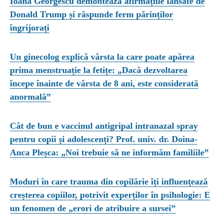
Ioana Georgescu demontează afirmațiile lansate de
Donald Trump și răspunde ferm părinților
îngrijorați
Un ginecolog explică vârsta la care poate apărea
prima menstruație la fetițe: „Dacă dezvoltarea
începe înainte de vârsta de 8 ani, este considerată
anormală”
Cât de bun e vaccinul antigripal intranazal spray
pentru copii și adolescenți? Prof. univ. dr. Doina-
Anca Pleșca: „Noi trebuie să ne informăm familiile”
Moduri în care trauma din copilărie îți influențează
creșterea copiilor, potrivit experților în psihologie: E
un fenomen de „erori de atribuire a sursei”