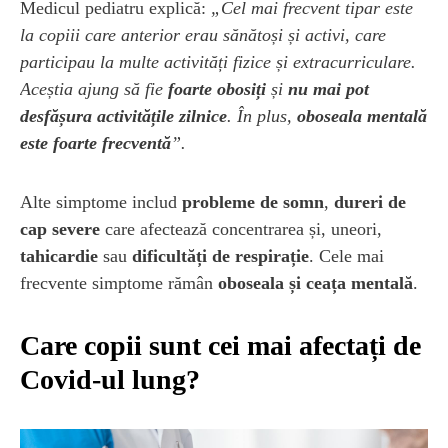
Medicul pediatru explică:
„Cel mai frecvent tipar este
la copiii care anterior erau sănătoși și activi, care
participau la multe activități fizice și extracurriculare.
Aceștia ajung să fie
foarte obosiți
și
nu mai pot
desfășura activitățile zilnice
. În plus,
oboseala mentală
este foarte frecventă
”.
Alte simptome includ
probleme de somn
,
dureri de
cap severe
care afectează concentrarea și, uneori,
tahicardie
sau
dificultăți de respirație
. Cele mai
frecvente simptome rămân
oboseala și ceața mentală
.
Care copii sunt cei mai afectați de
Covid-ul lung?