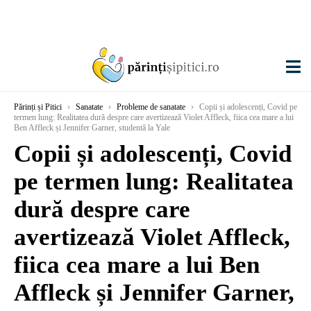
Părinți și Pitici
›
Sanatate
›
Probleme de sanatate
›
Copii și adolescenți, Covid pe
termen lung: Realitatea dură despre care avertizează Violet Affleck, fiica cea mare a lui
Ben Affleck și Jennifer Garner, studentă la Yale
Copii și adolescenți, Covid
pe termen lung: Realitatea
dură despre care
avertizează Violet Affleck,
fiica cea mare a lui Ben
Affleck și Jennifer Garner,