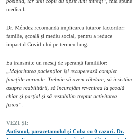
posibilă, iar unii copii au lipsit luni întregi”
, mai spune
medicul.
Dr. Méndez recomandă implicarea tuturor factorilor:
familie, școală și mediu social, pentru a reduce
impactul Covid-ului pe termen lung.
Ea transmite un mesaj de speranță familiilor:
„Majoritatea pacienților își recuperează complet
funcțiile normale. Trebuie să avem răbdare, să insistăm
asupra reabilitării, să încurajăm revenirea la școală
chiar și parțial și să restabilim treptat activitatea
fizică”
.
VEZI ȘI:
Autismul, paracetamolul și Cuba cu 0 cazuri. Dr.