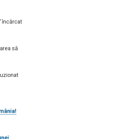
”
încărcat
rarea să
luzionat
omânia!
unei