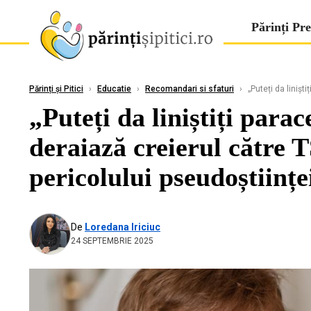
Părinți Pre
Părinți și Pitici
›
Educatie
›
Recomandari si sfaturi
›
„Puteți da linișt
„Puteți da liniștiți par
deraiază creierul către 
pericolului pseudoștiințe
De
Loredana Iriciuc
24 SEPTEMBRIE 2025