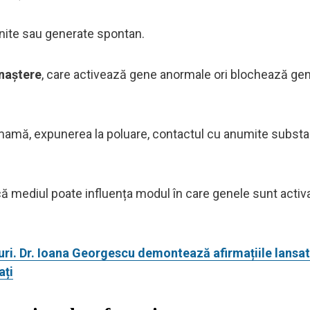
nite sau generate spontan.
 naștere
, care activează gene anormale ori blochează ge
 mamă, expunerea la poluare, contactul cu anumite subst
 mediul poate influența modul în care genele sunt activ
uri. Dr. Ioana Georgescu demontează afirmațiile lansa
ați