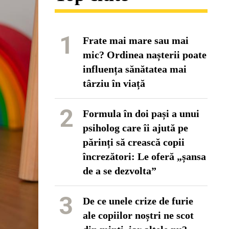
1
Frate mai mare sau mai
mic? Ordinea nașterii poate
influența sănătatea mai
târziu în viață
2
Formula în doi pași a unui
psiholog care îi ajută pe
părinți să crească copii
încrezători: Le oferă „șansa
de a se dezvolta”
3
De ce unele crize de furie
ale copiilor noștri ne scot