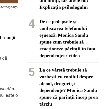
din minți, iar altele nu?
Explicația psihologului
pseudoștiinței
4
De ce pedepsele și
confiscarea telefonului
eșuează. Monica Sandu
 reacții
spune cum trebuie să
reacționeze părinții în fața
dependenței / video
ia că
5
La ce vârstă trebuie să
vorbești cu copilul despre
alcool, droguri și
 discutăm
dependențe? Monica Sandu
mul este o
spune că părinții încep prea
.
târziu