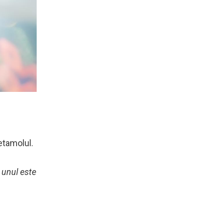
etamolul.
r unul este