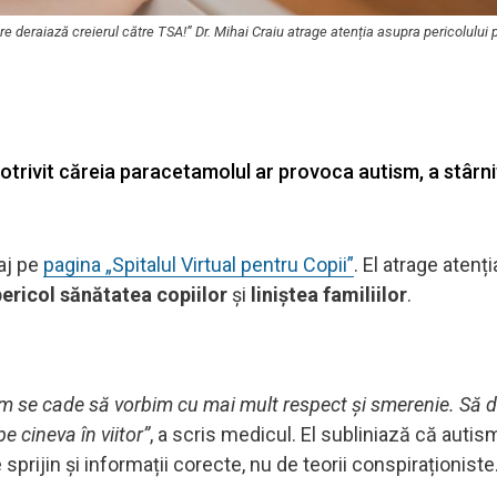
e deraiază creierul către TSA!” Dr. Mihai Craiu atrage atenția asupra pericolului 
trivit căreia paracetamolul ar provoca autism, a stârnit
aj pe
pagina „Spitalul Virtual pentru Copii”
. El atrage atenț
pericol sănătatea copiilor
și
liniștea familiilor
.
tism se cade să vorbim cu mai mult respect și smerenie. Să
 cineva în viitor”
, a scris medicul. El subliniază că autis
e sprijin și informații corecte, nu de teorii conspiraționiste