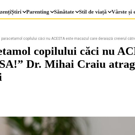
zenți
Știri
Parenting
Sănătate
Stil de viață
Vârste și 
iți paracetamol copilului căci nu ACESTA este macazul care deraiază creierul către
acetamol copilului căci nu 
TSA!” Dr. Mihai Craiu atrag
i