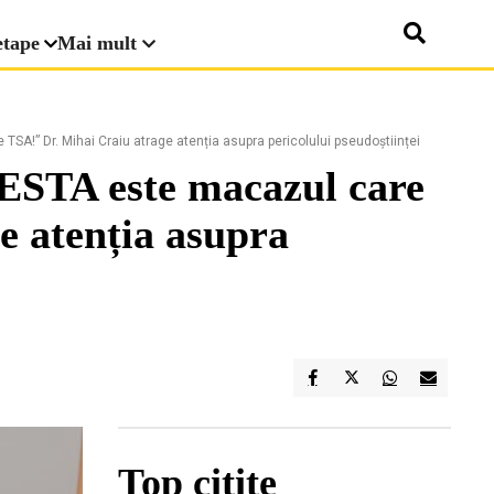
etape
Mai mult
 TSA!” Dr. Mihai Craiu atrage atenția asupra pericolului pseudoștiinței
ACESTA este macazul care
e atenția asupra
Top citite