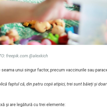
O: freepik.com @alexkich
e seama unui singur factor, precum vaccinurile sau parac
 faptul că, din patru copii atipici, trei sunt băieți și doa
xă și are legătură cu trei elemente: