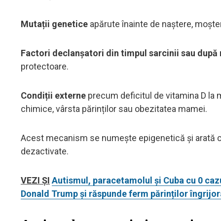
Mutații genetice
apărute înainte de naștere, moște
Factori declanșatori din timpul sarcinii sau după
protectoare.
Condiții externe
precum deficitul de vitamina D la
chimice, vârsta părinților sau obezitatea mamei.
Acest mecanism se numește epigenetică și arată că
dezactivate.
VEZI ȘI
Autismul, paracetamolul și Cuba cu 0 caz
Donald Trump și răspunde ferm părinților îngrijor