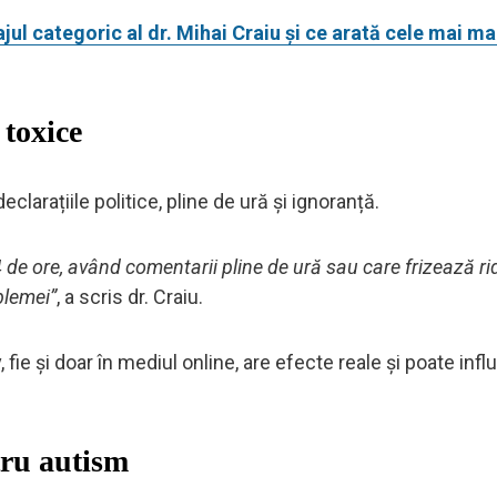
l categoric al dr. Mihai Craiu și ce arată cele mai mar
 toxice
clarațiile politice, pline de ură și ignoranță.
4 de ore, având comentarii pline de ură sau care frizează ri
blemei”
, a scris dr. Craiu.
fie și doar în mediul online, are efecte reale și poate infl
tru autism