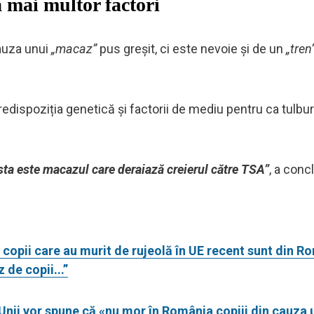
 mai multor factori
cauza unui
„macaz”
pus greșit, ci este nevoie și de un
„tren
redispoziția genetică și factorii de mediu pentru ca tulbu
esta este macazul care deraiază creierul către TSA”
, a conc
i copii care au murit de rujeolă în UE recent sunt din R
de copii...”
Unii vor spune că «nu mor în România copiii din cauza 