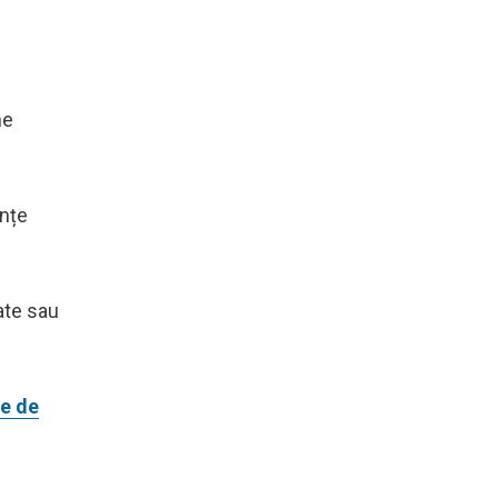
ne
anțe
ate sau
te de