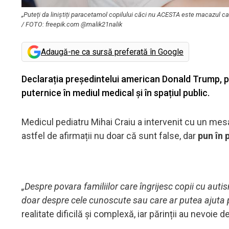
„Puteți da liniștiți paracetamol copilului căci nu ACESTA este macazul car
/ FOTO: freepik.com @malik21nalik
Adaugă-ne ca sursă preferată în Google
Declarația președintelui american Donald Trump, po
puternice în mediul medical și în spațiul public.
Medicul pediatru Mihai Craiu a intervenit cu un mes
astfel de afirmații nu doar că sunt false, dar
pun în 
„Despre povara familiilor care îngrijesc copii cu au
doar despre cele cunoscute sau care ar putea ajuta pe
realitate dificilă și complexă, iar părinții au nevoie d