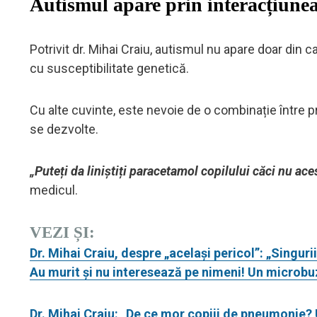
Autismul apare prin interacțiunea
Potrivit dr. Mihai Craiu, autismul nu apare doar din 
cu susceptibilitate genetică.
Cu alte cuvinte, este nevoie de o combinație între p
se dezvolte.
„Puteți da liniștiți paracetamol copilului căci nu ac
medicul.
VEZI ȘI:
Dr. Mihai Craiu, despre „același pericol”: „Singuri
Au murit și nu interesează pe nimeni! Un microbuz 
Dr. Mihai Craiu: „De ce mor copiii de pneumonie? 