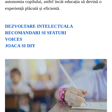
autonomia copilului, astfel încât educația să devină o
experiență plăcută și eficientă.
DEZVOLTARE INTELECTUALA
RECOMANDARI SI SFATURI
VOICES
JOACA SI DIY