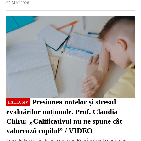
07 MAI 2026
EXCLUSIV
Presiunea notelor și stresul
EXCLUSIV
evaluărilor naționale. Prof. Claudia
Chiru: „Calificativul nu ne spune cât
valorează copilul” / VIDEO
Lună de lună și an de an, copiii din România sunt supuși unei