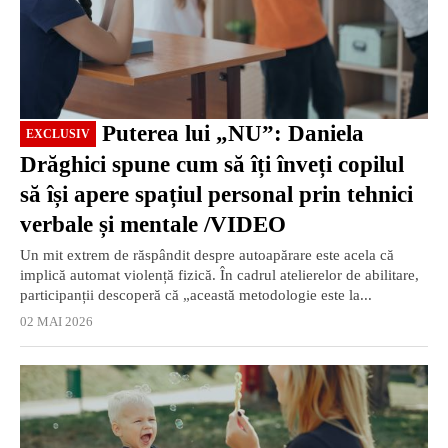
Puterea lui „NU”: Daniela
EXCLUSIV
Drăghici spune cum să îți înveți copilul
să își apere spațiul personal prin tehnici
verbale și mentale /VIDEO
Un mit extrem de răspândit despre autoapărare este acela că
implică automat violență fizică. În cadrul atelierelor de abilitare,
participanții descoperă că „această metodologie este la...
02 MAI 2026