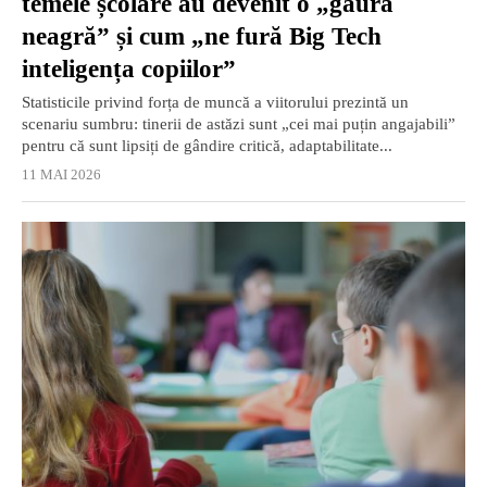
temele școlare au devenit o „gaură
neagră” și cum „ne fură Big Tech
inteligența copiilor”
Statisticile privind forța de muncă a viitorului prezintă un
scenariu sumbru: tinerii de astăzi sunt „cei mai puțin angajabili”
pentru că sunt lipsiți de gândire critică, adaptabilitate...
11 MAI 2026
EXCLUSIV