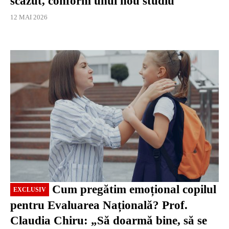
scăzut, conform unui nou studiu
12 MAI 2026
EXCLUSIV
Cum pregătim emoțional copilul
EXCLUSIV
pentru Evaluarea Națională? Prof.
Claudia Chiru: „Să doarmă bine, să se