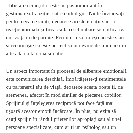
Eliberarea emoțiilor este un pas important în
gestionarea tranziției către cuibul gol. Nu te învinovăți
pentru ceea ce simți, deoarece aceste emoții sunt o
reacție normală și firească la o schimbare semnificativă
din viața ta de părinte. Permite-ți să trăiești aceste stări
și recunoaște că este perfect să ai nevoie de timp pentru
a te adapta la noua situație.
Un aspect important în procesul de eliberare emoțională
este comunicarea deschisă. Împărtășește-ți sentimentele
cu partenerul tău de viață, deoarece acesta poate fi, de
asemenea, afectat în mod similar de plecarea copiilor.
Sprijinul și înțelegerea reciprocă pot face față mai
ușoară acestor emoții încărcate. În plus, nu ezita să
cauți sprijin în rândul prietenilor apropiați sau al unei
persoane specializate, cum ar fi un psiholog sau un