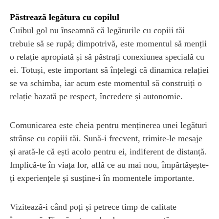
Păstrează legătura cu copilul
Cuibul gol nu înseamnă că legăturile cu copiii tăi
trebuie să se rupă; dimpotrivă, este momentul să menții
o relație apropiată și să păstrați conexiunea specială cu
ei. Totuși, este important să înțelegi că dinamica relației
se va schimba, iar acum este momentul să construiți o
relație bazată pe respect, încredere și autonomie.
Comunicarea este cheia pentru menținerea unei legături
strânse cu copiii tăi. Sună-i frecvent, trimite-le mesaje
și arată-le că ești acolo pentru ei, indiferent de distanță.
Implică-te în viața lor, află ce au mai nou, împărtășește-
ți experiențele și susține-i în momentele importante.
Vizitează-i când poți și petrece timp de calitate