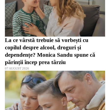
La ce vârstă trebuie să vorbești cu
copilul despre alcool, droguri și
dependențe? Monica Sandu spune că
părinții încep prea târziu
07 AUGUST 2026