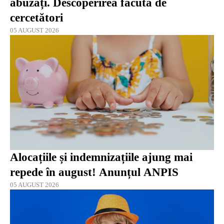
abuzați. Descoperirea făcută de
cercetători
05 AUGUST 2026
Alocațiile și indemnizațiile ajung mai
repede în august! Anunțul ANPIS
05 AUGUST 2026