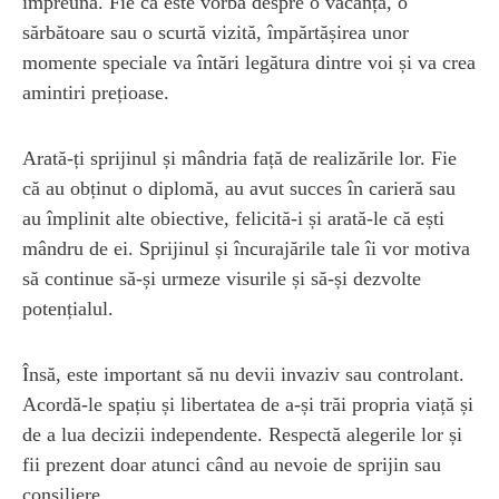
împreună. Fie că este vorba despre o vacanță, o
sărbătoare sau o scurtă vizită, împărtășirea unor
momente speciale va întări legătura dintre voi și va crea
amintiri prețioase.
Arată-ți sprijinul și mândria față de realizările lor. Fie
că au obținut o diplomă, au avut succes în carieră sau
au împlinit alte obiective, felicită-i și arată-le că ești
mândru de ei. Sprijinul și încurajările tale îi vor motiva
să continue să-și urmeze visurile și să-și dezvolte
potențialul.
Însă, este important să nu devii invaziv sau controlant.
Acordă-le spațiu și libertatea de a-și trăi propria viață și
de a lua decizii independente. Respectă alegerile lor și
fii prezent doar atunci când au nevoie de sprijin sau
consiliere.