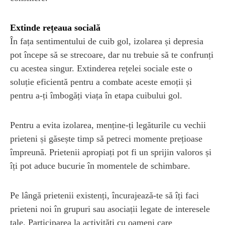
Extinde rețeaua socială
În fața sentimentului de cuib gol, izolarea și depresia
pot începe să se strecoare, dar nu trebuie să te confrunți
cu acestea singur. Extinderea rețelei sociale este o
soluție eficientă pentru a combate aceste emoții și
pentru a-ți îmbogăți viața în etapa cuibului gol.
Pentru a evita izolarea, menține-ți legăturile cu vechii
prieteni și găsește timp să petreci momente prețioase
împreună. Prietenii apropiați pot fi un sprijin valoros și
îți pot aduce bucurie în momentele de schimbare.
Pe lângă prietenii existenți, încurajează-te să îți faci
prieteni noi în grupuri sau asociații legate de interesele
tale. Participarea la activități cu oameni care