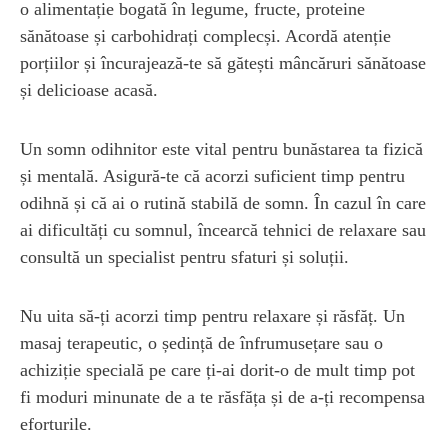
o alimentație bogată în legume, fructe, proteine
sănătoase și carbohidrați complecși. Acordă atenție
porțiilor și încurajează-te să gătești mâncăruri sănătoase
și delicioase acasă.
Un somn odihnitor este vital pentru bunăstarea ta fizică
și mentală. Asigură-te că acorzi suficient timp pentru
odihnă și că ai o rutină stabilă de somn. În cazul în care
ai dificultăți cu somnul, încearcă tehnici de relaxare sau
consultă un specialist pentru sfaturi și soluții.
Nu uita să-ți acorzi timp pentru relaxare și răsfăț. Un
masaj terapeutic, o ședință de înfrumusețare sau o
achiziție specială pe care ți-ai dorit-o de mult timp pot
fi moduri minunate de a te răsfăța și de a-ți recompensa
eforturile.