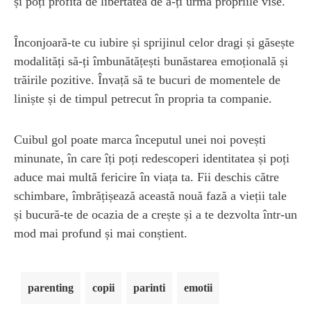
și poți profita de libertatea de a-ți urma propriile vise.
Înconjoară-te cu iubire și sprijinul celor dragi și găsește
modalități să-ți îmbunătățești bunăstarea emoțională și
trăirile pozitive. Învață să te bucuri de momentele de
liniște și de timpul petrecut în propria ta companie.
Cuibul gol poate marca începutul unei noi povești
minunate, în care îți poți redescoperi identitatea și poți
aduce mai multă fericire în viața ta. Fii deschis către
schimbare, îmbrățișează această nouă fază a vieții tale
și bucură-te de ocazia de a crește și a te dezvolta într-un
mod mai profund și mai conștient.
parenting
copii
parinti
emotii