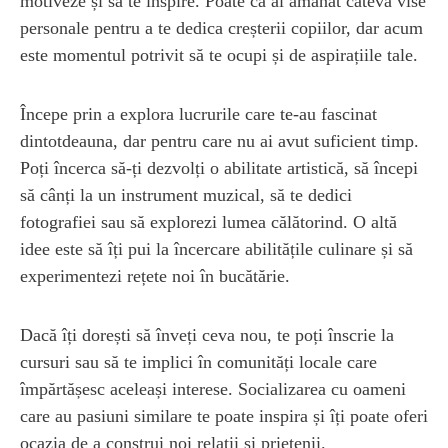
motiveze și să te inspire. Poate că ai amânat câteva vise
personale pentru a te dedica creșterii copiilor, dar acum
este momentul potrivit să te ocupi și de aspirațiile tale.
Începe prin a explora lucrurile care te-au fascinat
dintotdeauna, dar pentru care nu ai avut suficient timp.
Poți încerca să-ți dezvolți o abilitate artistică, să începi
să cânți la un instrument muzical, să te dedici
fotografiei sau să explorezi lumea călătorind. O altă
idee este să îți pui la încercare abilitățile culinare și să
experimentezi rețete noi în bucătărie.
Dacă îți dorești să înveți ceva nou, te poți înscrie la
cursuri sau să te implici în comunități locale care
împărtășesc aceleași interese. Socializarea cu oameni
care au pasiuni similare te poate inspira și îți poate oferi
ocazia de a construi noi relații și prietenii.