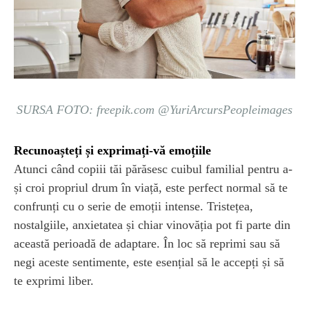
SURSA FOTO: freepik.com @YuriArcursPeopleimages
Recunoașteți și exprimați-vă emoțiile
Atunci când copiii tăi părăsesc cuibul familial pentru a-
și croi propriul drum în viață, este perfect normal să te
confrunți cu o serie de emoții intense. Tristețea,
nostalgiile, anxietatea și chiar vinovăția pot fi parte din
această perioadă de adaptare. În loc să reprimi sau să
negi aceste sentimente, este esențial să le accepți și să
te exprimi liber.