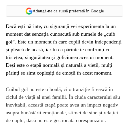
Adaugă-ne ca sursă preferată în Google
Dacă ești părinte, cu siguranță vei experimenta la un
moment dat senzația cunoscută sub numele de „cuib
gol”. Este un moment în care copiii devin independenți
și pleacă de acasă, iar tu ca părinte te confrunți cu
tristețea, singurătatea și goliciunea acestui moment.
Deși este o etapă normală și naturală a vieții, mulți
părinți se simt copleșiți de emoții în acest moment.
Cuibul gol nu este o boală, ci o tranziție firească în
ciclul de viață al unei familii. În ciuda caracterului său
inevitabil, această etapă poate avea un impact negativ
asupra bunăstării emoționale, stimei de sine și relației
de cuplu, dacă nu este gestionată corespunzător.