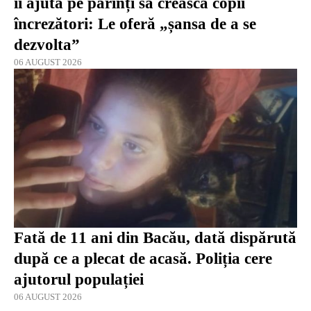
îi ajută pe părinți să crească copii
încrezători: Le oferă „șansa de a se
dezvolta”
06 AUGUST 2026
Fată de 11 ani din Bacău, dată dispărută
după ce a plecat de acasă. Poliția cere
ajutorul populației
06 AUGUST 2026