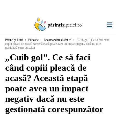
Părinți și Pitici
›
Educatie
›
Recomandari si sfaturi
›
„Cuib gol”. Ce să faci când
copiii pleacă de acasă? Această etapă poate avea un impact negativ dacă nu este
gestionată corespunzător
„Cuib gol”. Ce să faci
când copiii pleacă de
acasă? Această etapă
poate avea un impact
negativ dacă nu este
gestionată corespunzător