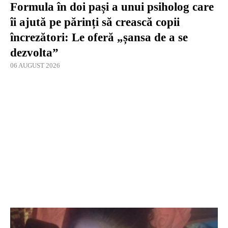
Formula în doi pași a unui psiholog care
îi ajută pe părinți să crească copii
încrezători: Le oferă „șansa de a se
dezvolta”
06 AUGUST 2026