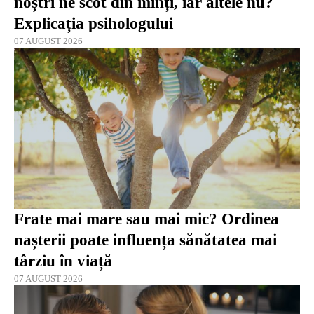
noștri ne scot din minți, iar altele nu?
Explicația psihologului
07 AUGUST 2026
Frate mai mare sau mai mic? Ordinea
nașterii poate influența sănătatea mai
târziu în viață
07 AUGUST 2026