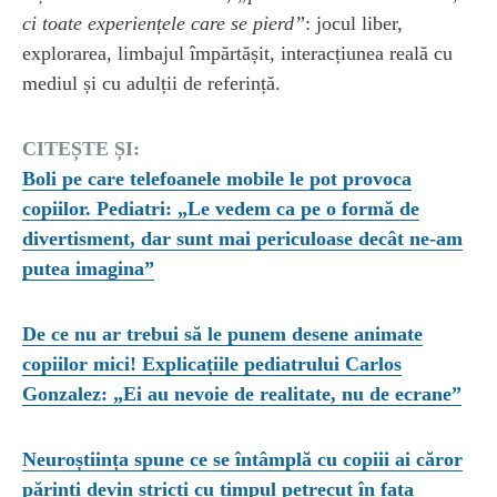
ci toate experiențele care se pierd”
: jocul liber,
explorarea, limbajul împărtășit, interacțiunea reală cu
mediul și cu adulții de referință.
CITEȘTE ȘI:
Boli pe care telefoanele mobile le pot provoca
copiilor. Pediatri: „Le vedem ca pe o formă de
divertisment, dar sunt mai periculoase decât ne-am
putea imagina”
De ce nu ar trebui să le punem desene animate
copiilor mici! Explicațiile pediatrului Carlos
Gonzalez: „Ei au nevoie de realitate, nu de ecrane”
Neuroștiința spune ce se întâmplă cu copiii ai căror
părinți devin stricți cu timpul petrecut în fața