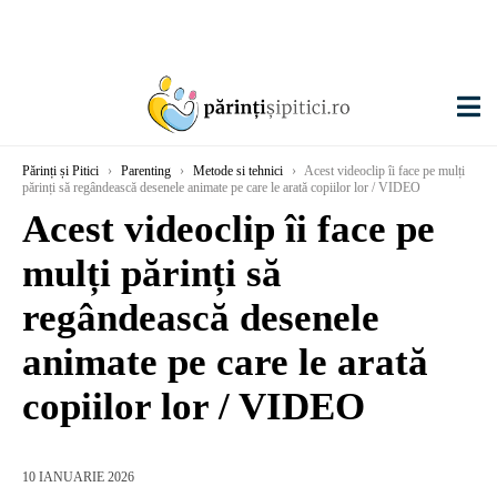
Părinți și Pitici
›
Parenting
›
Metode si tehnici
›
Acest videoclip îi face pe mulți
părinți să regândească desenele animate pe care le arată copiilor lor / VIDEO
Acest videoclip îi face pe
mulți părinți să
regândească desenele
animate pe care le arată
copiilor lor / VIDEO
10 IANUARIE 2026