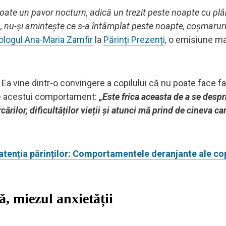
poate un pavor nocturn, adică un trezit peste noapte cu plân
 nu-și amintește ce s-a întâmplat peste noapte, coșmaruri 
ologul Ana-Maria Zamfir
la
Părinți Prezenți
, o emisiune m
 Ea vine dintr-o convingere a copilului că nu poate face fa
le acestui comportament:
„Este frica aceasta de a se despr
ărilor, dificultăților vieții și atunci mă prind de cineva ca
tenția părinților: Comportamentele deranjante ale cop
, miezul anxietății