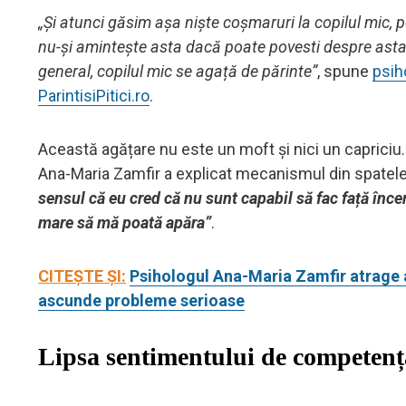
„Și atunci găsim așa niște coșmaruri la copilul mic, 
nu-și amintește asta dacă poate povesti despre asta,
general, copilul mic se agață de părinte”
, spune
psih
ParintisiPitici.ro
.
Această agățare nu este un moft și nici un capriciu.
Ana-Maria Zamfir a explicat mecanismul din spate
sensul că eu cred că nu sunt capabil să fac față încerc
mare să mă poată apăra”
.
CITEȘTE ȘI:
Psihologul Ana-Maria Zamfir atrage a
ascunde probleme serioase
Lipsa sentimentului de competență