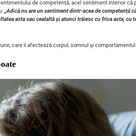
 sentimentului de competență, acel sentiment interior că 
u:
„Adică nu are un sentiment dintr-acea de competență c
ltatea asta sau cealaltă și atunci trăiesc cu frica asta, cu
siune, care îi afectează corpul, somnul și comportamentul 
poate