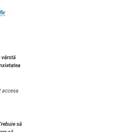
fir
 vârstă
nxietatea
ot accesa
Trebuie să
are să