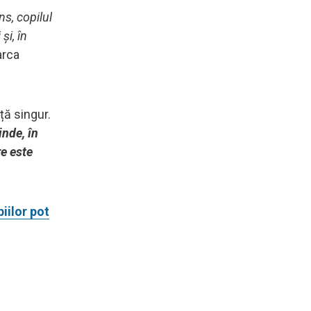
s, copilul
și, în
arca
ță singur.
inde, în
re este
iilor pot