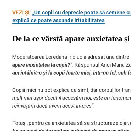
VEZI ȘI:
„Un copil cu depresie poate să semene c
explică ce poate ascunde iritabilitatea
De la ce vârstă apare anxietatea și
Moderatoarea Loredana Iriciuc a adresat una dintre c
apare anxietatea la copii?”
. Răspunsul Anei Maria Z
am întâlnit-o și la copii foarte mici, într-un fel, su
Copiii mici nu pot explica ce simt, dar corpul lor tr
mult mai ușor decât îl accesăm noi, este un fenomen f
reînvățăm dacă avem acest interes”
.
Totuși, pentru ca anxietatea să se structureze clar,
fie un nivel de dezvoltare suficient de mare ca să se