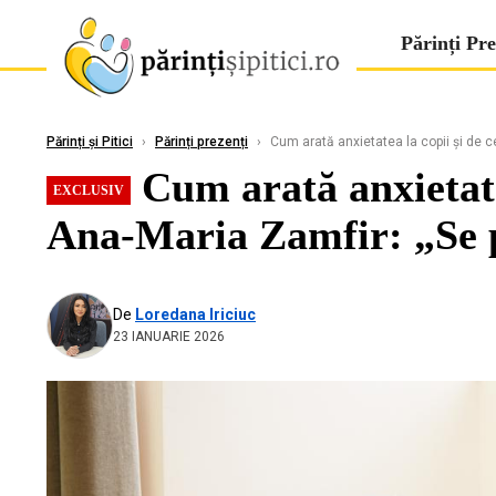
Părinți Pre
Părinți și Pitici
›
Părinți prezenți
›
Cum arată anxietatea la copii și de c
Cum arată anxietatea
EXCLUSIV
Ana-Maria Zamfir: „Se 
De
Loredana Iriciuc
23 IANUARIE 2026