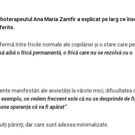
 psihoterapeutul Ana Maria Zamfir a explicat pe larg ce î
ferite.
 fermă între fricile normale ale copilăriei și o stare care pe
 aibă o frică permanentă, o frică care nu se rezolvă cu o
nte manifestări ale anxietății la vârste mici, dificultatea 
e exemplu, ce vedem frecvent este că nu se desprinde de f
pune speranța că va fi apărat”
.
lți părinți, dar care sunt adesea minimalizate.