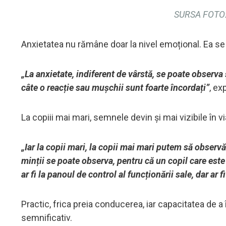
SURSA FOTO:
Anxietatea nu rămâne doar la nivel emoțional. Ea se v
„La anxietate, indiferent de vârstă, se poate observa
câte o reacție sau mușchii sunt foarte încordați”
, ex
La copiii mai mari, semnele devin și mai vizibile în vi
„Iar la copii mari, la copii mai mari putem să observă
minții se poate observa, pentru că un copil care est
ar fi la panoul de control al funcționării sale, dar ar f
Practic, frica preia conducerea, iar capacitatea de a
semnificativ.