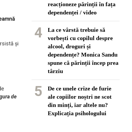
reacționeze părinții în fața
dependenței / video
nseamnă
4
La ce vârstă trebuie să
vorbești cu copilul despre
rsistă și
alcool, droguri și
dependențe? Monica Sandu
spune că părinții încep prea
târziu
5
De ce unele crize de furie
de
igura de
ale copiilor noștri ne scot
din minți, iar altele nu?
Explicația psihologului