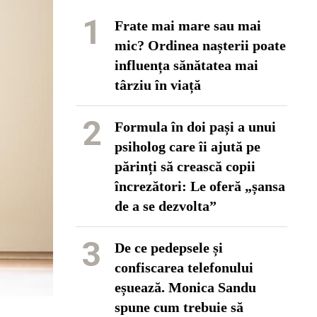
1
Frate mai mare sau mai
mic? Ordinea nașterii poate
influența sănătatea mai
târziu în viață
2
Formula în doi pași a unui
psiholog care îi ajută pe
părinți să crească copii
încrezători: Le oferă „șansa
de a se dezvolta”
3
De ce pedepsele și
confiscarea telefonului
eșuează. Monica Sandu
spune cum trebuie să