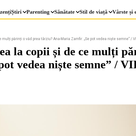
zenți
Știri
Parenting
Sănătate
Stil de viață
Vârste și 
e mulți părinți o văd prea târziu? Ana-Maria Zamfir: „Se pot vedea niște semne” / 
 la copii și de ce mulți pă
pot vedea niște semne” / 