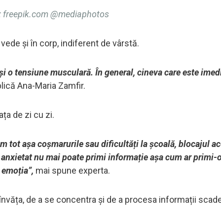
 freepik.com @mediaphotos
ede și în corp, indiferent de vârstă.
 și o tensiune musculară. În general, cineva care este imed
plică Ana-Maria Zamfir.
ața de zi cu zi.
m tot așa coșmarurile sau dificultăți la școală, blocajul ac
e anxietat nu mai poate primi informație așa cum ar primi-
i emoția”,
mai spune experta.
 învăța, de a se concentra și de a procesa informații scad