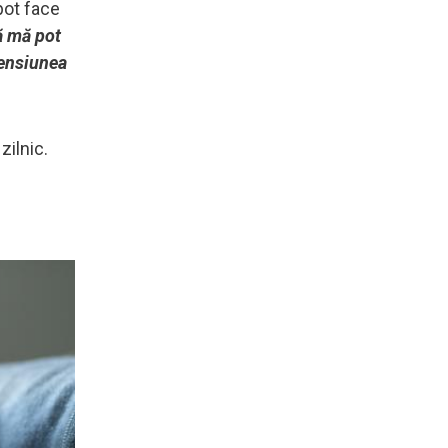
pot face
ă mă pot
 tensiunea
zilnic.