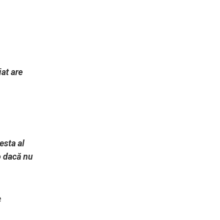
iat are
esta al
o dacă nu
e