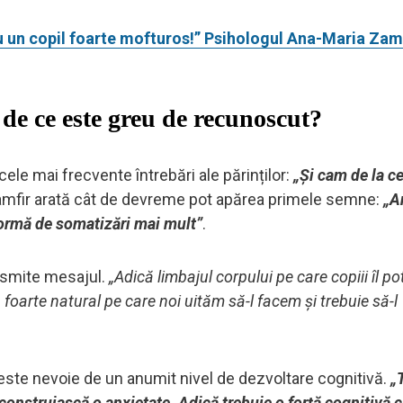
u un copil foarte mofturos!” Psihologul Ana-Maria Zam
 de ce este greu de recunoscut?
ele mai frecvente întrebări ale părinților:
„Și cam de la ce
amfir arată cât de devreme pot apărea primele semne:
„A
b formă de somatizări mai mult”
.
ansmite mesajul.
„Adică limbajul corpului pe care copiii îl p
oarte natural pe care noi uităm să-l facem și trebuie să-l
 este nevoie de un anumit nivel de dezvoltare cognitivă.
„
 construiască o anxietate. Adică trebuie o forță cognitivă c