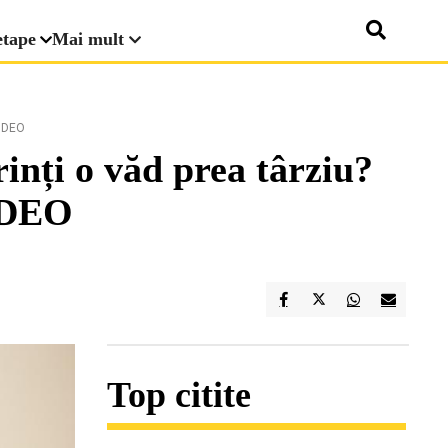
etape
Mai mult
VIDEO
rinți o văd prea târziu?
VIDEO
Top citite