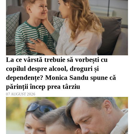
La ce vârstă trebuie să vorbești cu
copilul despre alcool, droguri și
dependențe? Monica Sandu spune că
părinții încep prea târziu
07 AUGUST 2026