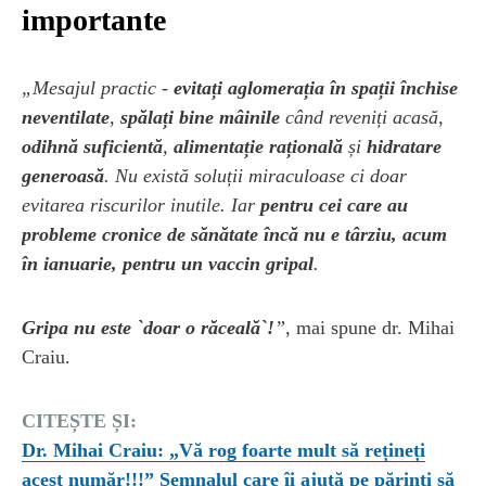
importante
„Mesajul practic -
evitați aglomerația în spații închise
neventilate
,
spălați bine mâinile
când reveniți acasă,
odihnă suficientă
,
alimentație rațională
și
hidratare
generoasă
. Nu există soluții miraculoase ci doar
evitarea riscurilor inutile. Iar
pentru cei care au
probleme cronice de sănătate încă nu e târziu, acum
în ianuarie, pentru un vaccin gripal
.
Gripa nu este `doar o răceală`!
”
, mai spune dr. Mihai
Craiu.
CITEȘTE ȘI:
Dr. Mihai Craiu: „Vă rog foarte mult să rețineți
acest număr!!!” Semnalul care îi ajută pe părinți să