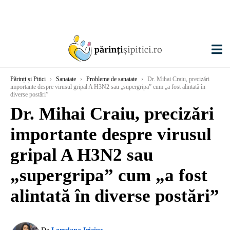
Părinți și Pitici
›
Sanatate
›
Probleme de sanatate
›
Dr. Mihai Craiu, precizări
importante despre virusul gripal A H3N2 sau „supergripa” cum „a fost alintată în
diverse postări”
Dr. Mihai Craiu, precizări
importante despre virusul
gripal A H3N2 sau
„supergripa” cum „a fost
alintată în diverse postări”