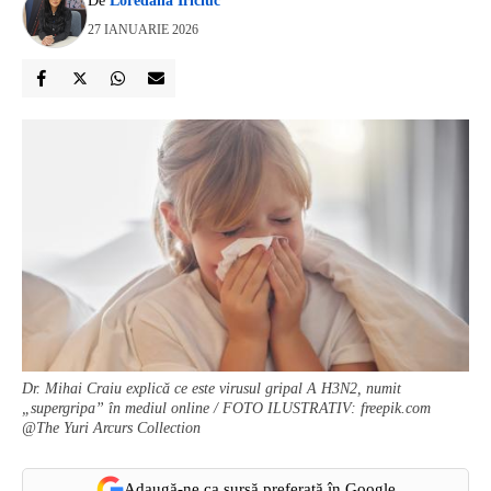
De
Loredana Iriciuc
27 IANUARIE 2026
Dr. Mihai Craiu explică ce este virusul gripal A H3N2, numit
„supergripa” în mediul online / FOTO ILUSTRATIV: freepik.com
@The Yuri Arcurs Collection
Adaugă-ne ca sursă preferată în Google