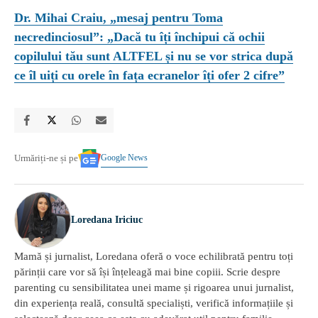
Dr. Mihai Craiu, „mesaj pentru Toma
necredinciosul”: „Dacă tu îți închipui că ochii
copilului tău sunt ALTFEL și nu se vor strica după
ce îl uiți cu orele în fața ecranelor îți ofer 2 cifre”
Google News
Urmăriți-ne și pe
Loredana Iriciuc
Mamă și jurnalist, Loredana oferă o voce echilibrată pentru toți
părinții care vor să își înțeleagă mai bine copiii. Scrie despre
parenting cu sensibilitatea unei mame și rigoarea unui jurnalist,
din experiența reală, consultă specialiști, verifică informațiile și