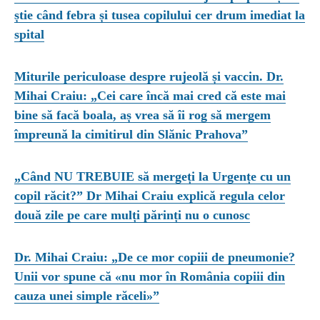
știe când febra și tusea copilului cer drum imediat la
spital
Miturile periculoase despre rujeolă și vaccin. Dr.
Mihai Craiu: „Cei care încă mai cred că este mai
bine să facă boala, aș vrea să îi rog să mergem
împreună la cimitirul din Slănic Prahova”
„Când NU TREBUIE să mergeți la Urgențe cu un
copil răcit?” Dr Mihai Craiu explică regula celor
două zile pe care mulți părinți nu o cunosc
Dr. Mihai Craiu: „De ce mor copiii de pneumonie?
Unii vor spune că «nu mor în România copiii din
cauza unei simple răceli»”