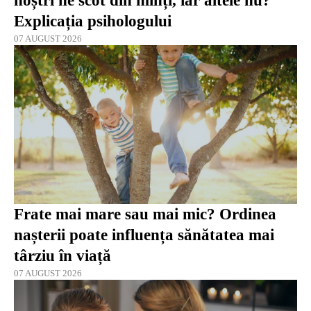
noștri ne scot din minți, iar altele nu?
Explicația psihologului
07 AUGUST 2026
Frate mai mare sau mai mic? Ordinea
nașterii poate influența sănătatea mai
târziu în viață
07 AUGUST 2026