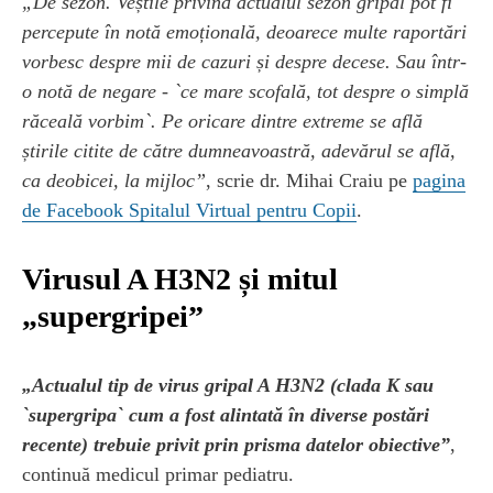
„De sezon. Veștile privind actualul sezon gripal pot fi
percepute în notă emoțională, deoarece multe raportări
vorbesc despre mii de cazuri și despre decese. Sau într-
o notă de negare - `ce mare scofală, tot despre o simplă
răceală vorbim`. Pe oricare dintre extreme se află
știrile citite de către dumneavoastră, adevărul se află,
ca deobicei, la mijloc”
, scrie dr. Mihai Craiu pe
pagina
de Facebook Spitalul Virtual pentru Copii
.
Virusul A H3N2 și mitul
„supergripei”
„Actualul tip de virus gripal A H3N2 (clada K sau
`supergripa` cum a fost alintată în diverse postări
recente) trebuie privit prin prisma datelor obiective”
,
continuă medicul primar pediatru.