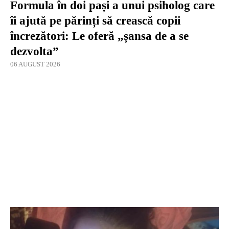
Formula în doi pași a unui psiholog care
îi ajută pe părinți să crească copii
încrezători: Le oferă „șansa de a se
dezvolta”
06 AUGUST 2026