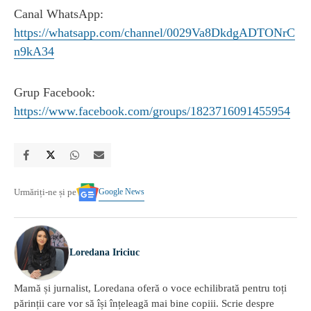
Canal WhatsApp:
https://whatsapp.com/channel/0029Va8DkdgADTONrC
n9kA34
Grup Facebook:
https://www.facebook.com/groups/1823716091455954
Google News
Urmăriți-ne și pe
Loredana Iriciuc
Mamă și jurnalist, Loredana oferă o voce echilibrată pentru toți
părinții care vor să își înțeleagă mai bine copiii. Scrie despre