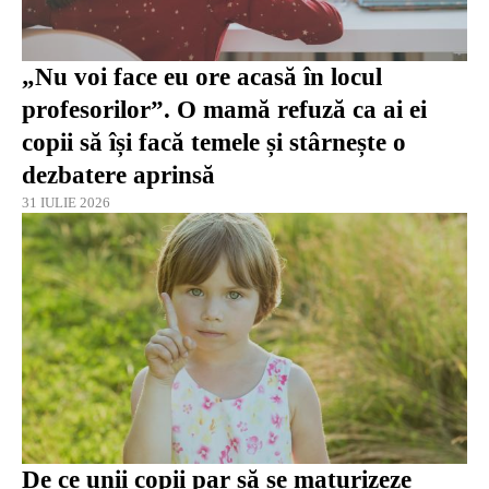
„Nu voi face eu ore acasă în locul
profesorilor”. O mamă refuză ca ai ei
copii să își facă temele și stârnește o
dezbatere aprinsă
31 IULIE 2026
De ce unii copii par să se maturizeze