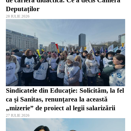
de carieră didactică. Ce a decis Camera
Deputaților
28 IULIE 2026
Sindicatele din Educaţie: Solicităm, la fel
ca şi Sanitas, renunţarea la această
„mizerie” de proiect al legii salarizării
27 IULIE 2026