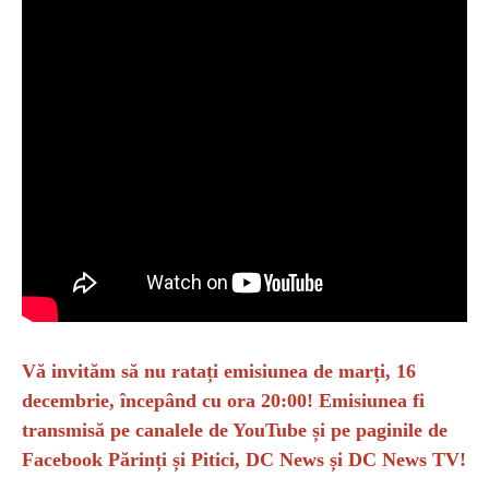
Vă invităm să nu ratați emisiunea de marți, 16
decembrie, începând cu ora 20:00! Emisiunea fi
transmisă pe canalele de YouTube și pe paginile de
Facebook Părinți și Pitici, DC News și DC News TV!