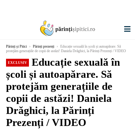
Părinți și Pitici
›
Părinți prezenți
›
Educație sexuală în școli și autoapărare. Să
protejăm generațiile de copii de astăzi! Daniela Drăghici, la Părinți Prezenți / VIDEO
Educație sexuală în
EXCLUSIV
școli și autoapărare. Să
protejăm generațiile de
copii de astăzi! Daniela
Drăghici, la Părinți
Prezenți / VIDEO