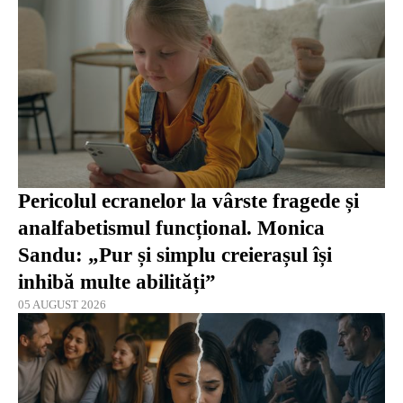
Pericolul ecranelor la vârste fragede și
analfabetismul funcțional. Monica
Sandu: „Pur și simplu creierașul își
inhibă multe abilități”
05 AUGUST 2026