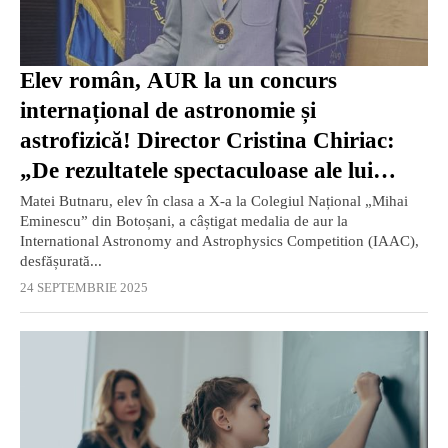
Elev român, AUR la un concurs
internațional de astronomie și
astrofizică! Director Cristina Chiriac:
„De rezultatele spectaculoase ale lui
Matei vom mai auzi mult timp”
Matei Butnaru, elev în clasa a X-a la Colegiul Național „Mihai
Eminescu” din Botoșani, a câștigat medalia de aur la
International Astronomy and Astrophysics Competition (IAAC),
desfășurată...
24 SEPTEMBRIE 2025