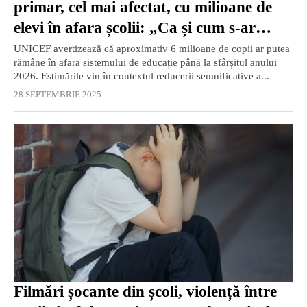
primar, cel mai afectat, cu milioane de
elevi în afara școlii: „Ca și cum s-ar
închide toate din Germania și Italia!”
UNICEF avertizează că aproximativ 6 milioane de copii ar putea
rămâne în afara sistemului de educație până la sfârșitul anului
2026. Estimările vin în contextul reducerii semnificative a...
28 SEPTEMBRIE 2025
Filmări șocante din școli, violență între