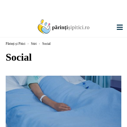
Părinți și Pitici
›
Stiri
›
Social
Social
EXCLUSIV