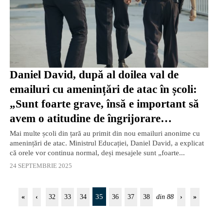
Daniel David, după al doilea val de
emailuri cu amenințări de atac în școli:
„Sunt foarte grave, însă e important să
avem o atitudine de îngrijorare
responsabilă, nu de panică”
Mai multe școli din țară au primit din nou emailuri anonime cu
amenințări de atac. Ministrul Educației, Daniel David, a explicat
că orele vor continua normal, deși mesajele sunt „foarte...
24 SEPTEMBRIE 2025
35
«
‹
32
33
34
36
37
38
din 88
›
»