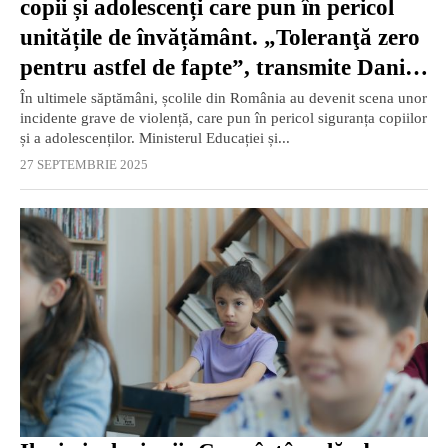
copii și adolescenți care pun în pericol
unitățile de învățământ. „Toleranţă zero
pentru astfel de fapte”, transmite Daniel
David
În ultimele săptămâni, școlile din România au devenit scena unor
incidente grave de violență, care pun în pericol siguranța copiilor
și a adolescenților. Ministerul Educației și...
27 SEPTEMBRIE 2025