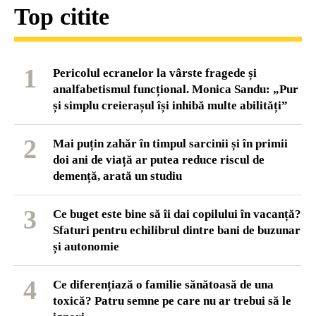
Top citite
1
Pericolul ecranelor la vârste fragede și
analfabetismul funcțional. Monica Sandu: „Pur
și simplu creierașul își inhibă multe abilități”
2
Mai puțin zahăr în timpul sarcinii și în primii
doi ani de viață ar putea reduce riscul de
demență, arată un studiu
3
Ce buget este bine să îi dai copilului în vacanță?
Sfaturi pentru echilibrul dintre bani de buzunar
și autonomie
4
Ce diferențiază o familie sănătoasă de una
toxică? Patru semne pe care nu ar trebui să le