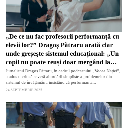
„De ce nu fac profesorii performanță cu
elevii lor?” Dragoș Pătraru arată clar
unde greșește sistemul educațional: „Un
copil nu poate reuși doar mergând la
școală și având dascăli cu salarii bune”
Jurnalistul Dragoș Pătraru, în cadrul podcastului „Vocea Nației”,
a adus o critică severă abordării simpliste a problemelor din
sistemul de învățământ, insistând că performanța...
24 SEPTEMBRIE 2025