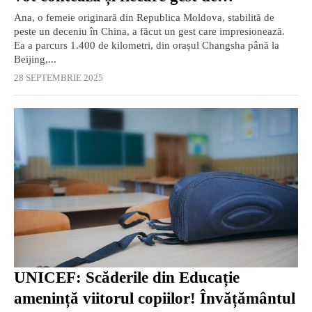
responsabilitate inspiră!”
Ana, o femeie originară din Republica Moldova, stabilită de
peste un deceniu în China, a făcut un gest care impresionează.
Ea a parcurs 1.400 de kilometri, din orașul Changsha până la
Beijing,...
28 SEPTEMBRIE 2025
UNICEF: Scăderile din Educație
amenință viitorul copiilor! Învățământul