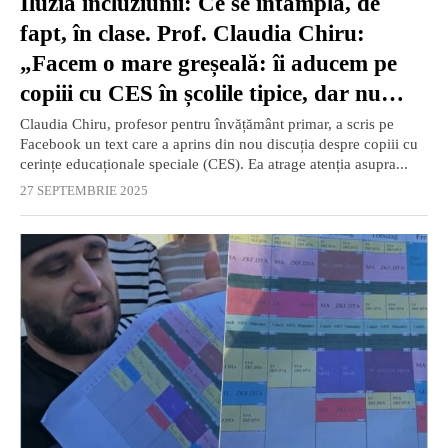
Iluzia incluziunii: Ce se întâmplă, de
fapt, în clase. Prof. Claudia Chiru:
„Facem o mare greșeală: îi aducem pe
copiii cu CES în școlile tipice, dar nu
schimbăm nimic din școală pentru ei”
Claudia Chiru, profesor pentru învățământ primar, a scris pe
Facebook un text care a aprins din nou discuția despre copiii cu
cerințe educaționale speciale (CES). Ea atrage atenția asupra...
27 SEPTEMBRIE 2025