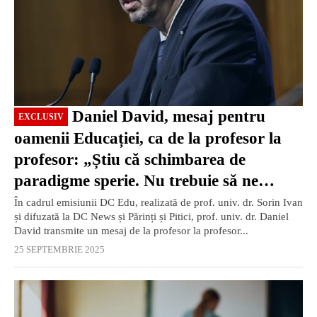
Daniel David, mesaj pentru
EXCLUSIV
oamenii Educației, ca de la profesor la
profesor: „Știu că schimbarea de
paradigme sperie. Nu trebuie să ne
temem!” / VIDEO
În cadrul emisiunii DC Edu, realizată de prof. univ. dr. Sorin Ivan
și difuzată la DC News și Părinți și Pitici, prof. univ. dr. Daniel
David transmite un mesaj de la profesor la profesor...
25 SEPTEMBRIE 2025