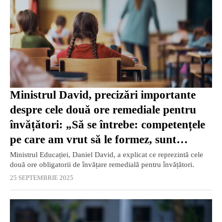
Ministrul David, precizări importante
despre cele două ore remediale pentru
învățători: „Să se întrebe: competențele
pe care am vrut să le formez, sunt
formate? Și înveți copiii cum să le
Ministrul Educației, Daniel David, a explicat ce reprezintă cele
două ore obligatorii de învățare remedială pentru învățători.
folosească”
25 SEPTEMBRIE 2025