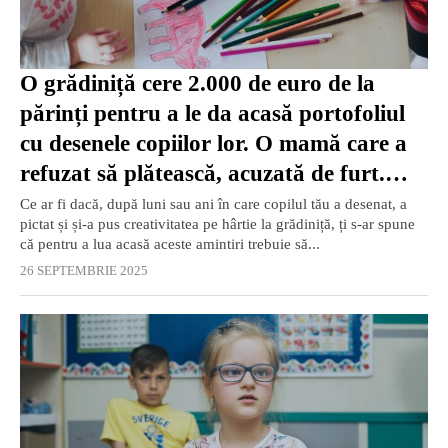
O grădiniță cere 2.000 de euro de la
părinți pentru a le da acasă portofoliul
cu desenele copiilor lor. O mamă care a
refuzat să plătească, acuzată de furt.
Premier: „Șantaj emoțional!”
Ce ar fi dacă, după luni sau ani în care copilul tău a desenat, a
pictat și și-a pus creativitatea pe hârtie la grădiniță, ți s-ar spune
că pentru a lua acasă aceste amintiri trebuie să...
26 SEPTEMBRIE 2025