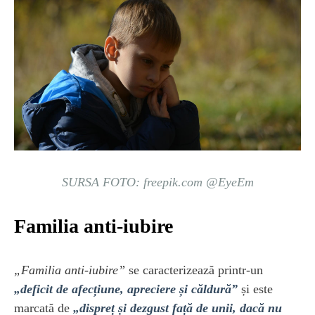
SURSA FOTO: freepik.com @EyeEm
Familia anti-iubire
„Familia anti-iubire”
se caracterizează printr-un
„deficit de afecțiune, apreciere și căldură”
și este
marcată de
„dispreț și dezgust față de unii, dacă nu