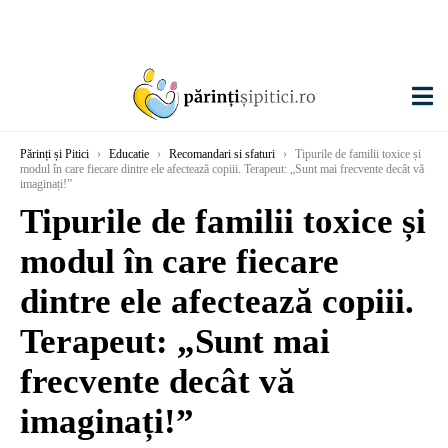
Părinți și Pitici
›
Educatie
›
Recomandari si sfaturi
›
Tipurile de familii toxice și
modul în care fiecare dintre ele afectează copiii. Terapeut: „Sunt mai frecvente decât vă
imaginați!”
Tipurile de familii toxice și
modul în care fiecare
dintre ele afectează copiii.
Terapeut: „Sunt mai
frecvente decât vă
imaginați!”