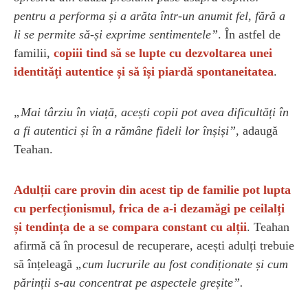
pentru a performa și a arăta într-un anumit fel, fără a
li se permite să-și exprime sentimentele”
. În astfel de
familii,
copiii tind să se lupte cu dezvoltarea unei
identități autentice și să își piardă spontaneitatea
.
„Mai târziu în viață, acești copii pot avea dificultăți în
a fi autentici și în a rămâne fideli lor înșiși”
, adaugă
Teahan.
Adulții care provin din acest tip de familie pot lupta
cu perfecționismul, frica de a-i dezamăgi pe ceilalți
și tendința de a se compara constant cu alții
. Teahan
afirmă că în procesul de recuperare, acești adulți trebuie
să înțeleagă
„cum lucrurile au fost condiționate și cum
părinții s-au concentrat pe aspectele greșite”.