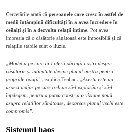
Cercetările arată că
persoanele care cresc în astfel de
medii întâmpină dificultăți în a avea încredere în
ceilalți și în a dezvolta relații intime
. Pot avea
impresia că o căsătorie sănătoasă este imposibilă și că
relațiile stabile sunt o iluzie.
„Modelul pe care ni-l oferă părinții noștri despre
căsătorie și intimitate devine planul nostru pentru
propriile relații”
, explică Teahan.
„Acesta este un
aspect major pe care trebuie să-l explorăm și să-l
înțelegem, pentru a putea construi o viziune nouă
asupra relațiilor sănătoase, deoarece planul vechi este
compromis”
.
Sistemul haos