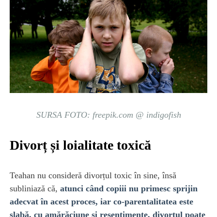
SURSA FOTO: freepik.com @ indigofish
Divorț și loialitate toxică
Teahan nu consideră divorțul toxic în sine, însă
subliniază că,
atunci când copiii nu primesc sprijin
adecvat în acest proces, iar co-parentalitatea este
slabă, cu amărăciune și resentimente, divorțul poate