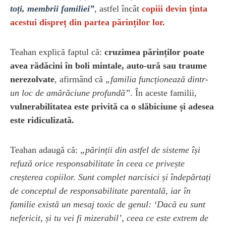
toți, membrii familiei”
, astfel încât
copiii devin ținta
acestui dispreț din partea părinților lor.
Teahan explică faptul că:
cruzimea părinților poate
avea rădăcini în boli mintale, auto-ură sau traume
nerezolvate
, afirmând că
„familia funcționează dintr-
un loc de amărăciune profundă”
. În aceste familii,
vulnerabilitatea este privită ca o slăbiciune și adesea
este ridiculizată.
Teahan adaugă că:
„părinții din astfel de sisteme își
refuză orice responsabilitate în ceea ce privește
creșterea copiilor. Sunt complet narcisici și îndepărtați
de conceptul de responsabilitate parentală, iar în
familie există un mesaj toxic de genul: ‘Dacă eu sunt
nefericit, și tu vei fi mizerabil’, ceea ce este extrem de