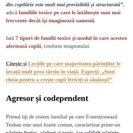
din copilărie este mult mai previzibilă și structurată”
,
adică
familiile toxice pe care le întâlnește sunt mai
frecvente decât își imaginează oamenii
.
Iată
7 tipuri de familii toxice și modul în care acestea
afectează copiii
, conform terapeutului.
Citește și
Lecțiile pe care majoritatea părinților le
învață mult prea târziu în viață. Experți: „Sunt
cheia pentru a crește copii fericiți și sănătoși!”
Agresor și codependent
Primul tip de sistem familial pe care îl menționează
Teahan este unul foarte comun, caracterizat printr-un
părinte furios, violent și toxic, iar celălalt părinte