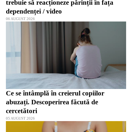
trebuie să reacționeze părinții în fața
dependenței / video
06 AUGUST 2026
Ce se întâmplă în creierul copiilor
abuzați. Descoperirea făcută de
cercetători
05 AUGUST 2026