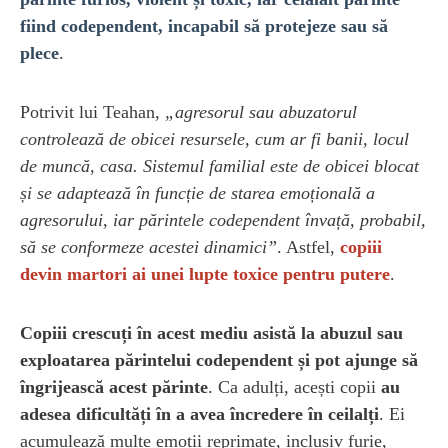
fiind codependent, incapabil să protejeze sau să
plece
.
Potrivit lui Teahan,
„agresorul sau abuzatorul
controlează de obicei resursele, cum ar fi banii, locul
de muncă, casa. Sistemul familial este de obicei blocat
și se adaptează în funcție de starea emoțională a
agresorului, iar părintele codependent învață, probabil,
să se conformeze acestei dinamici”
. Astfel,
copiii
devin martori ai unei lupte toxice pentru putere
.
Copiii crescuți în acest mediu asistă la abuzul sau
exploatarea părintelui codependent și pot ajunge să
îngrijească acest părinte
. Ca adulți, acești copii
au
adesea dificultăți în a avea încredere în ceilalți
. Ei
acumulează multe emoții reprimate, inclusiv furie,