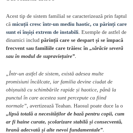
Acest tip de sistem familial se caracterizează prin faptul
că
micuții cresc într-un mediu haotic, cu părinți care
sunt ei înșiși extrem de instabili
. Exemple de astfel de
dinamici includ
părinții care se despart și se împacă
frecvent sau familiile care trăiesc în
„sărăcie severă
sau în modul de supraviețuire”
.
„Într-un astfel de sistem, există adesea multe
promisiuni încălcate, iar familia devine ciudat de
obișnuită cu schimbările rapide și haotice, până la
punctul în care acestea sunt percepute ca fiind
normale”
, avertizează Teahan. Haosul poate duce la o
„lipsă totală a necesităților de bază pentru copii, cum
ar fi haine curate, școlarizare stabilă și consecventă,
hrană adecvată și alte nevoi fundamentale”
.