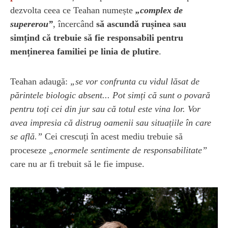
dezvolta ceea ce Teahan numește
„complex de
supererou”
, încercând
să ascundă rușinea sau
simțind că trebuie să fie responsabili pentru
menținerea familiei pe linia de plutire
.
Teahan adaugă:
„se vor confrunta cu vidul lăsat de
părintele biologic absent... Pot simți că sunt o povară
pentru toți cei din jur sau că totul este vina lor. Vor
avea impresia că distrug oamenii sau situațiile în care
se află.”
Cei crescuți în acest mediu trebuie să
proceseze
„enormele sentimente de responsabilitate”
care nu ar fi trebuit să le fie impuse.