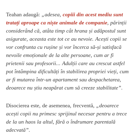
Teahan adaugă:
„adesea,
copiii din acest mediu sunt
tratați aproape ca niște animale de companie
, părinții
considerând că, atâta timp cât hrana și adăpostul sunt
asigurate, aceasta este tot ce au nevoie. Acești copii se
vor confrunta cu rușine și vor încerca să-și satisfacă
nevoile emoționale de la alte persoane, cum ar fi
prietenii sau profesorii... Adulții care au crescut astfel
pot întâmpina dificultăți în stabilirea propriei vieți, cum
ar fi mutarea într-un apartament sau despachetarea,
deoarece nu știu neapărat cum să creeze stabilitate”
.
Disocierea este, de asemenea, frecventă,
„deoarece
acești copii nu primesc sprijinul necesar pentru a trece
de la un haos la altul, fără o îndrumare parentală
adecvată”
.