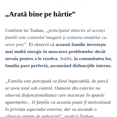
„Arată bine pe hârtie”
Conform lui Teahan,
„principalul obiectiv al acestei
familii este controlul imaginii și evitarea emoțiilor cu
orice preț”
.
El observă că
această familie investește
mai multă energie în mascarea problemelor decât
nevoia pentru a le rezolva
. Astfel,
în comunitatea lor,
familia pare perfectă, ascunzând disfuncțiile interne.
„Familia este percepută ca fiind impecabilă, de parcă
ar avea totul sub control. Oamenii din exterior nu
observă disfuncționalitatea care mocnește în spatele
aparențelor... O familie ca aceasta poate fi meticuloasă
în privința aspectului exterior, dar va ascunde o
căsnicie extrem de nefericită”
, explică Teahan.