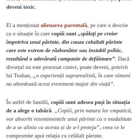
deveni toxic
.
El a menționat
alienarea parentală
, pe care o descrie
ca o situație în care
copiii sunt
„spălați pe creier
împotriva unui părinte, din cauza celuilalt părinte
care este extrem de răzbunător sau instabil psihic,
rezultând o adevărată campanie de defăimare”
. Dacă
divorțul nu este procesat corect, poate deveni, potrivit
lui Teahan,
„o experiență suprarealistă, în care nimeni
nu abordează acest eveniment major din viață”.
În astfel de familii,
copiii sunt adesea puși în situația
de a alege o tabără
.
„Copiii, prin natura lor empatică,
vor absorbi resentimentele unui părinte ca o modalitate
de a se alinia cu acesta și de a-l proteja”
, ceea ce le
compromite apoi relația cu celălalt părinte.