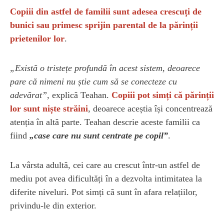
Copiii din astfel de familii sunt adesea crescuți de
bunici sau primesc sprijin parental de la părinții
prietenilor lor
.
„Există o tristețe profundă în acest sistem, deoarece
pare că nimeni nu știe cum să se conecteze cu
adevărat”
, explică Teahan.
Copiii pot simți că părinții
lor sunt niște străini
, deoarece aceștia își concentrează
atenția în altă parte. Teahan descrie aceste familii ca
fiind
„case care nu sunt centrate pe copil”
.
La vârsta adultă, cei care au crescut într-un astfel de
mediu pot avea dificultăți în a dezvolta intimitatea la
diferite niveluri. Pot simți că sunt în afara relațiilor,
privindu-le din exterior.