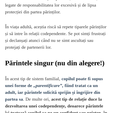
legate de responsabilitatea lor excesivă și de lipsa
protecției din partea părinților.
În viața adultă, aceștia riscă să repete tiparele părinților
și să intre în relații codependente. Se pot simți frustrați
și declanșați atunci când nu se simt ascultați sau
protejați de partenerii lor.
Părintele singur (nu din alegere!)
În acest tip de sistem familial,
copilul poate fi supus
unei forme de
„parentificare”
, fiind tratat ca un
adult, iar părintele solicită sprijin și îngrijire din
partea sa
. De multe ori,
acest tip de relație duce la
dezvoltarea unei codependențe, deoarece părintele
își tratează copilul ca pe un confident sau prieten, în