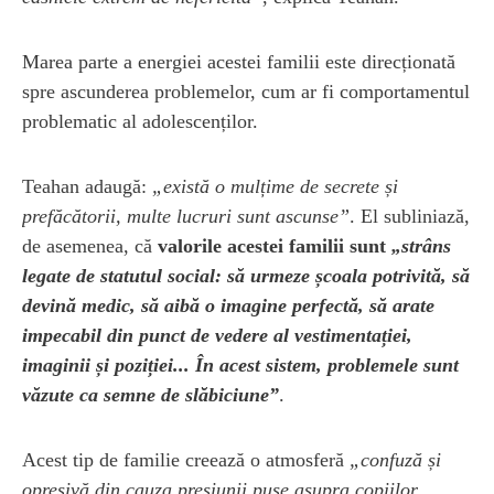
Marea parte a energiei acestei familii este direcționată
spre ascunderea problemelor, cum ar fi comportamentul
problematic al adolescenților.
Teahan adaugă:
„există o mulțime de secrete și
prefăcătorii, multe lucruri sunt ascunse”
. El subliniază,
de asemenea, că
valorile acestei familii sunt
„strâns
legate de statutul social: să urmeze școala potrivită, să
devină medic, să aibă o imagine perfectă, să arate
impecabil din punct de vedere al vestimentației,
imaginii și poziției... În acest sistem, problemele sunt
văzute ca semne de slăbiciune”
.
Acest tip de familie creează o atmosferă
„confuză și
opresivă din cauza presiunii puse asupra copiilor