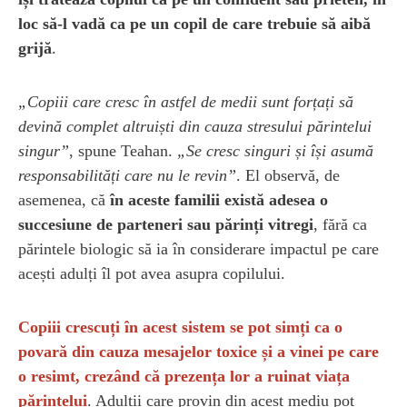
loc să-l vadă ca pe un copil de care trebuie să aibă
grijă
.
„Copiii care cresc în astfel de medii sunt forțați să
devină complet altruiști din cauza stresului părintelui
singur”
, spune Teahan.
„Se cresc singuri și își asumă
responsabilități care nu le revin”
. El observă, de
asemenea, că
în aceste familii există adesea o
succesiune de parteneri sau părinți vitregi
, fără ca
părintele biologic să ia în considerare impactul pe care
acești adulți îl pot avea asupra copilului.
Copiii crescuți în acest sistem se pot simți ca o
povară din cauza mesajelor toxice și a vinei pe care
o resimt, crezând că prezența lor a ruinat viața
părintelui
. Adulții care provin din acest mediu pot