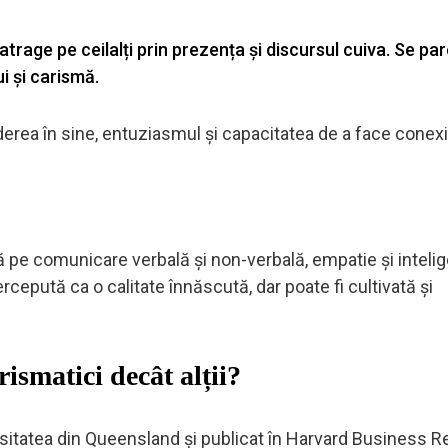
atrage pe ceilalți prin prezența și discursul cuiva. Se pa
ui și carismă.
erea în sine, entuziasmul și capacitatea de a face conex
 pe comunicare verbală și non-verbală, empatie și inteli
rcepută ca o calitate înnăscută, dar poate fi cultivată și
ismatici decât alții?
ersitatea din Queensland și publicat în Harvard Business 