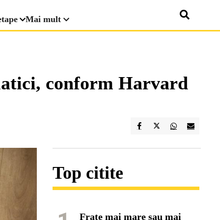
etape
Mai mult
matici, conform Harvard
Top citite
Frate mai mare sau mai