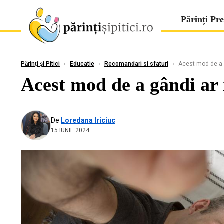
Părinți Pre
Părinți și Pitici
›
Educatie
›
Recomandari si sfaturi
›
Acest mod de a g
Acest mod de a gândi ar 
De
Loredana Iriciuc
15 IUNIE 2024