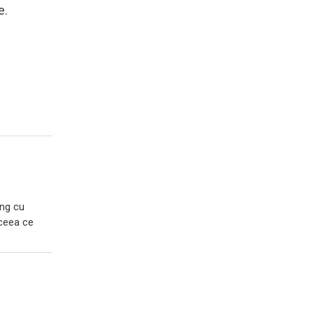
e.
ing cu
 ceea ce