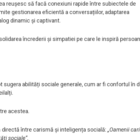
ea reușesc să facă conexiuni rapide între subiectele de
mite gestionarea eficientă a conversațiilor, adaptarea
ialog dinamic și captivant.
solidarea încrederii și simpatiei pe care le inspiră persoa
 sugera abilități sociale generale, cum ar fi confortul în 
lalți.
ntre acestea.
directă între carismă și inteligența socială:
„Oamenii cari
ăți sociale”
.