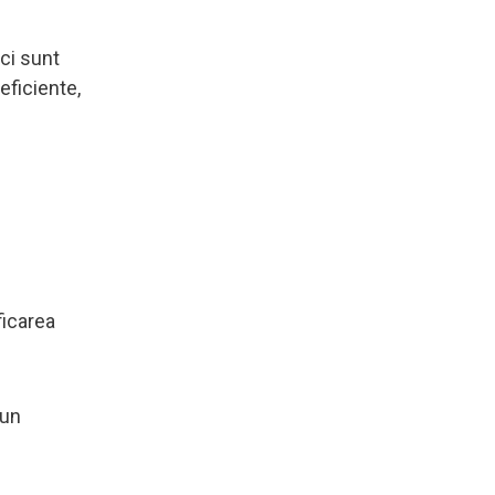
ici sunt
eficiente,
ficarea
 un