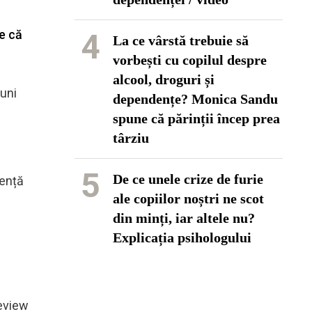
re că
4
La ce vârstă trebuie să
vorbești cu copilul despre
alcool, droguri și
iuni
dependențe? Monica Sandu
spune că părinții încep prea
târziu
5
De ce unele crize de furie
gență
ale copiilor noștri ne scot
din minți, iar altele nu?
Explicația psihologului
Review