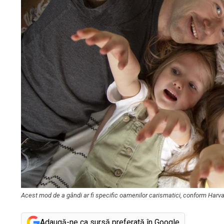
Acest mod de a gândi ar fi specific oamenilor carismatici, conform Harv
Adaugă-ne ca sursă preferată în Google