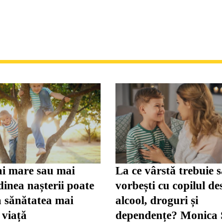
i mare sau mai
La ce vârstă trebuie 
inea nașterii poate
vorbești cu copilul de
a sănătatea mai
alcool, droguri și
 viață
dependențe? Monica