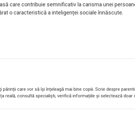
oasă care contribuie semnificativ la carisma unei persoan
ărat o caracteristică a inteligenței sociale înnăscute.
 părinții care vor să își înțeleagă mai bine copiii. Scrie despre parent
ța reală, consultă specialiști, verifică informațiile și selectează doar