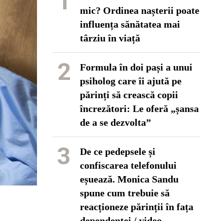
1
mic? Ordinea nașterii poate
influența sănătatea mai
târziu în viață
2
Formula în doi pași a unui
psiholog care îi ajută pe
părinți să crească copii
încrezători: Le oferă „șansa
de a se dezvolta”
3
De ce pedepsele și
confiscarea telefonului
eșuează. Monica Sandu
spune cum trebuie să
reacționeze părinții în fața
dependenței / video