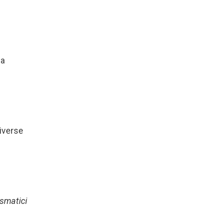
na
diverse
smatici