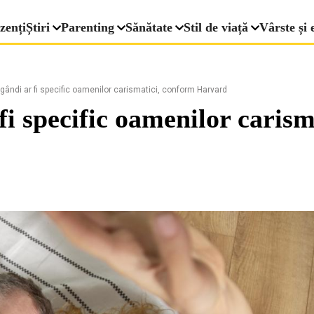
zenți
Știri
Parenting
Sănătate
Stil de viață
Vârste și 
ândi ar fi specific oamenilor carismatici, conform Harvard
fi specific oamenilor caris