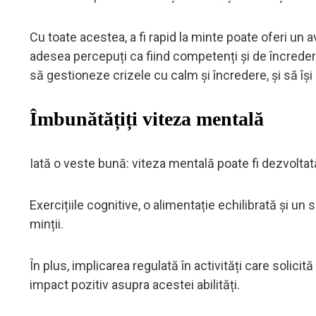
Cu toate acestea, a fi rapid la minte poate oferi un a
adesea percepuți ca fiind competenți și de încredere.
să gestioneze crizele cu calm și încredere, și să își 
Îmbunătățiți viteza mentală
Iată o veste bună: viteza mentală poate fi dezvoltat
Exercițiile cognitive, o alimentație echilibrată și un 
minții.
În plus, implicarea regulată în activități care solicit
impact pozitiv asupra acestei abilități.