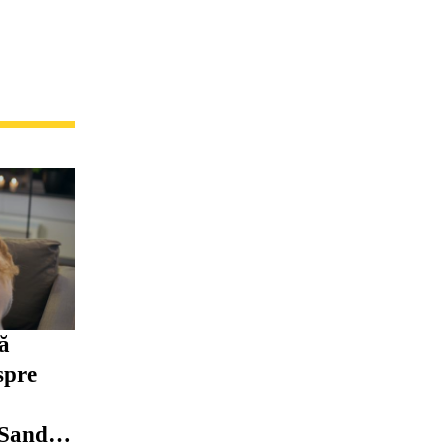
să
spre
 Sandu