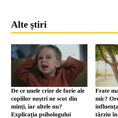
Alte știri
De ce unele crize de furie ale
Frate ma
copiilor noștri ne scot din
mic? Ord
minți, iar altele nu?
influenț
Explicația psihologului
târziu în