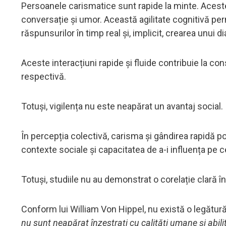
Persoanele carismatice sunt rapide la minte. Acest
conversație și umor. Această agilitate cognitivă per
răspunsurilor în timp real și, implicit, crearea unui d
Aceste interacțiuni rapide și fluide contribuie la con
respectivă.
Totuși, vigilența nu este neapărat un avantaj social.
În percepția colectivă, carisma și gândirea rapidă pot
contexte sociale și capacitatea de a-i influența pe cei
Totuși, studiile nu au demonstrat o corelație clară î
Conform lui William Von Hippel, nu există o legătură 
nu sunt neapărat înzestrați cu calități umane și abilit