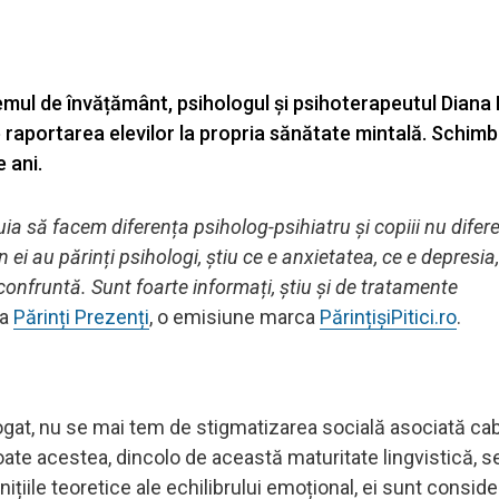
stemul de învățământ, psihologul și psihoterapeutul Diana
 raportarea elevilor la propria sănătate mintală. Schim
 ani.
ia să facem diferența psiholog-psihiatru și copiii nu difere
n ei au părinți psihologi, știu ce e anxietatea, ce e depresia
confruntă. Sunt foarte informați, știu și de tratamente
la
Părinți Prezenți
, o emisiune marca
PărințișiPitici.ro
.
bogat, nu se mai tem de stigmatizarea socială asociată cab
oate acestea, dincolo de această maturitate lingvistică, s
ițiile teoretice ale echilibrului emoțional, ei sunt conside