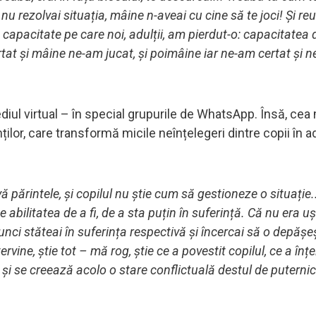
u rezolvai situația, mâine n-aveai cu cine să te joci! Și reu
 capacitate pe care noi, adulții, am pierdut-o: capacitatea d
at și mâine ne-am jucat, și poimâine iar ne-am certat și 
ediul virtual – în special grupurile de WhatsApp. Însă, ce
ților, care transformă micile neînțelegeri dintre copii în 
vă părintele, și copilul nu știe cum să gestioneze o situație.
abilitatea de a fi, de a sta puțin în suferință. Că nu era uș
tunci stăteai în suferința respectivă și încercai să o depășeș
rvine, știe tot – mă rog, știe ce a povestit copilul, ce a înțe
ei, și se creează acolo o stare conflictuală destul de puternic