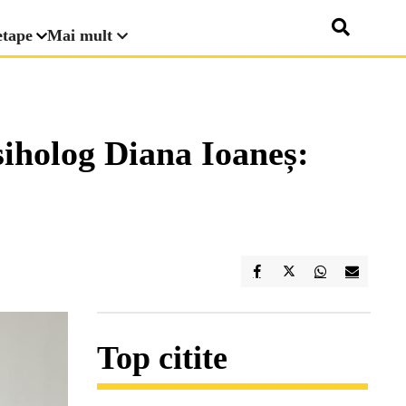
etape
Mai mult
siholog Diana Ioaneș:
Top citite