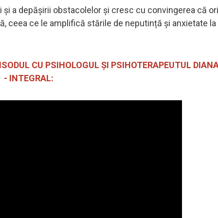
ii și a depășirii obstacolelor și cresc cu convingerea că or
, ceea ce le amplifică stările de neputință și anxietate la
PISODUL CU PSIHOLOGUL ȘI PSIHOTERAPEUTUL DIAN
- INTEGRAL: