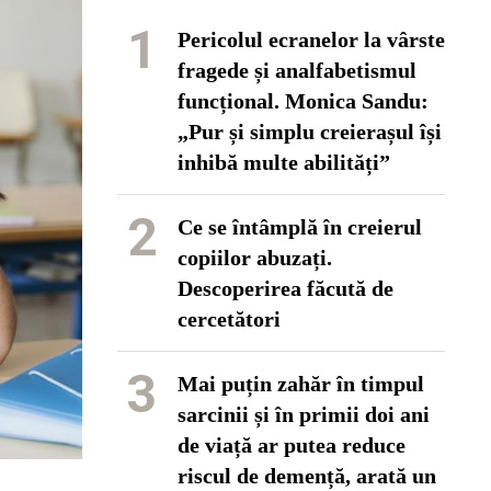
1
Pericolul ecranelor la vârste
fragede și analfabetismul
funcțional. Monica Sandu:
„Pur și simplu creierașul își
inhibă multe abilități”
2
Ce se întâmplă în creierul
copiilor abuzați.
Descoperirea făcută de
cercetători
3
Mai puțin zahăr în timpul
sarcinii și în primii doi ani
de viață ar putea reduce
riscul de demență, arată un