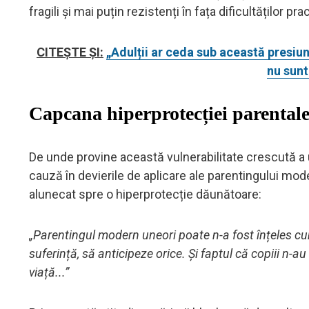
fragili și mai puțin rezistenți în fața dificultăților p
CITEȘTE ȘI:
„Adulții ar ceda sub această presiun
nu sunt
Capcana hiperprotecției parental
De unde provine această vulnerabilitate crescută a u
cauză în devierile de aplicare ale parentingului moder
alunecat spre o hiperprotecție dăunătoare:
„Parentingul modern uneori poate n-a fost înțeles cum
suferință, să anticipeze orice. Și faptul că copiii n-au 
viață...”