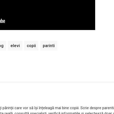
og
elevi
copii
parinti
 părinții care vor să își înțeleagă mai bine copiii. Scrie despre parent
ța reală, consultă specialiști, verifică informațiile și selectează doar