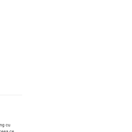
ing cu
 ceea ce