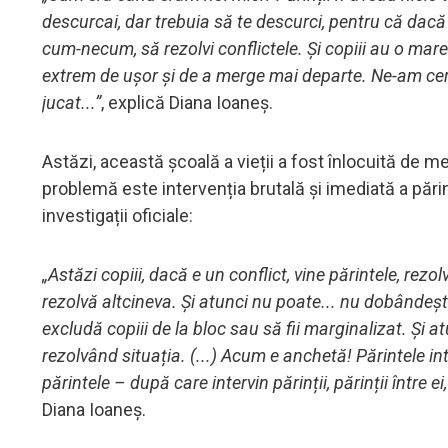
descurcai, dar trebuia să te descurci, pentru că dacă n
cum-necum, să rezolvi conflictele. Și copiii au o mare
extrem de ușor și de a merge mai departe. Ne-am cert
jucat...”
, explică Diana Ioaneș.
Astăzi, această școală a vieții a fost înlocuită de m
problemă este intervenția brutală și imediată a părin
investigații oficiale:
„Astăzi copiii, dacă e un conflict, vine părintele, rezol
rezolvă altcineva. Și atunci nu poate... nu dobândește 
excludă copiii de la bloc sau să fii marginalizat. Și a
rezolvând situația. (...) Acum e anchetă! Părintele inte
părintele – după care intervin părinții, părinții între 
Diana Ioaneș.