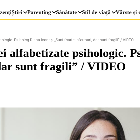
zenți
Știri
Parenting
Sănătate
Stil de viață
Vârste și 
ologic. Psiholog Diana Ioaneș: „Sunt foarte informați, dar sunt fragili” / VIDEO
 alfabetizate psihologic. P
dar sunt fragili” / VIDEO