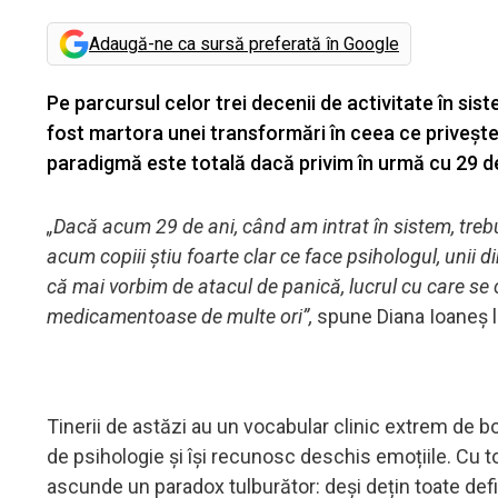
Adaugă-ne ca sursă preferată în Google
Pe parcursul celor trei decenii de activitate în si
fost martora unei transformări în ceea ce privește
paradigmă este totală dacă privim în urmă cu 29 de
„Dacă acum 29 de ani, când am intrat în sistem, trebu
acum copiii știu foarte clar ce face psihologul, unii di
că mai vorbim de atacul de panică, lucrul cu care se 
medicamentoase de multe ori”,
spune Diana Ioaneș 
Tinerii de astăzi au un vocabular clinic extrem de 
de psihologie și își recunosc deschis emoțiile. Cu t
ascunde un paradox tulburător: deși dețin toate defin