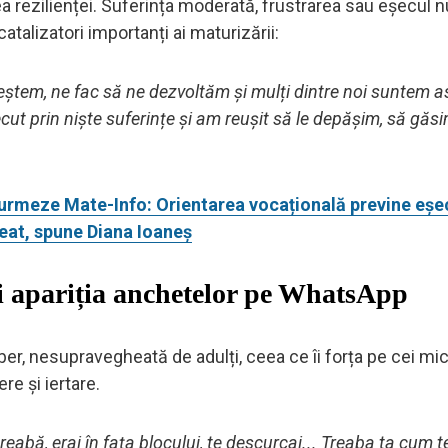
ea rezilienței. Suferința moderată, frustrarea sau eșecul 
atalizatori importanți ai maturizării:
creștem, ne fac să ne dezvoltăm și mulți dintre noi suntem a
ut prin niște suferințe și am reușit să le depășim, să găsi
să urmeze Mate-Info: Orientarea vocațională previne eșec
eat, spune Diana Ioaneș
 și apariția anchetelor pe WhatsApp
ber, nesupravegheată de adulți, ceea ce îi forța pe cei mici
re și iertare.
eabă, erai în fața blocului, te descurcai... Treaba ta cum t