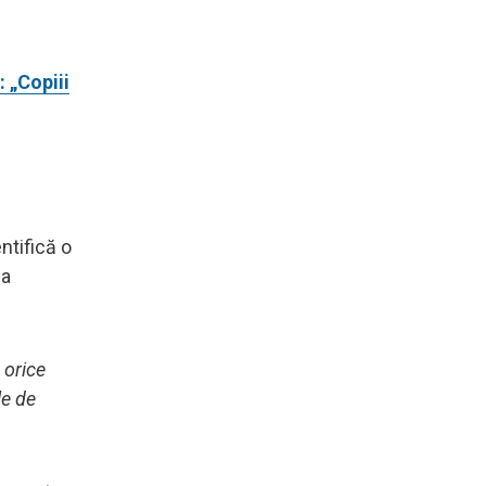
 „Copiii
ntifică o
 a
 orice
le de