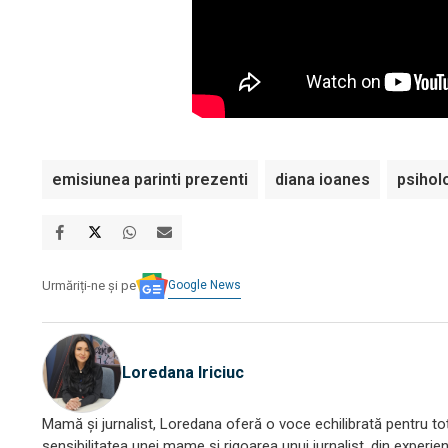
emisiunea parinti prezenti
diana ioanes
psihol
Google News
Urmăriți-ne și pe
Loredana Iriciuc
Mamă și jurnalist, Loredana oferă o voce echilibrată pentru toți
sensibilitatea unei mame și rigoarea unui jurnalist, din experien