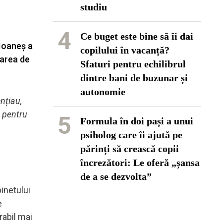
studiu
4
Ce buget este bine să îi dai
 Ioaneș a
copilului în vacanță?
barea de
Sfaturi pentru echilibrul
dintre bani de buzunar și
autonomie
nțiau,
, pentru
5
Formula în doi pași a unui
psiholog care îi ajută pe
părinți să crească copii
încrezători: Le oferă „șansa
de a se dezvolta”
inetului
e
rabil mai