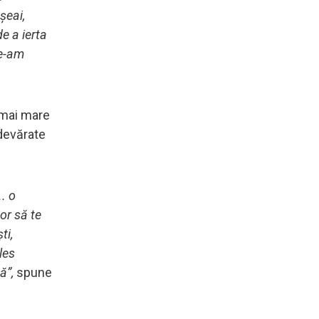
șeai,
e a ierta
ne-am
a mai mare
adevărate
.. o
or să te
ti,
les
ă”,
spune