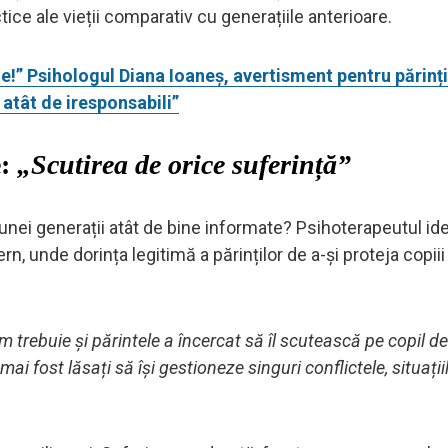
ractice ale vieții comparativ cu generațiile anterioare.
e!” Psihologul Diana Ioaneș, avertisment pentru părinți:
 atât de iresponsabili”
e:
„Scutirea de orice suferință”
nei generații atât de bine informate? Psihoterapeutul ide
n, unde dorința legitimă a părinților de a-și proteja copiii
 trebuie și părintele a încercat să îl scutească pe copil de
mai fost lăsați să își gestioneze singuri conflictele, situații