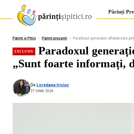
Părinți Pre
Părinți și Pitici
›
Părinți prezenți
›
Paradoxul generației alfabetizate psih
Paradoxul generației
EXCLUSIV
„Sunt foarte informați, 
De
Loredana Iriciuc
27 IUNIE 2026