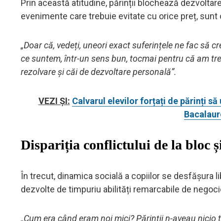
Prin această atitudine, părinții blochează dezvoltar
evenimente care trebuie evitate cu orice preț, sunt c
„Doar că, vedeți, uneori exact suferințele ne fac să 
ce suntem, într-un sens bun, tocmai pentru că am trec
rezolvare și căi de dezvoltare personală”.
VEZI ȘI:
Calvarul elevilor forțați de părinți 
Bacalaur
Dispariția conflictului de la bloc
În trecut, dinamica socială a copiilor se desfășura li
dezvolte de timpuriu abilități remarcabile de negocie
„Cum era când eram noi mici? Părinții n-aveau nicio tr