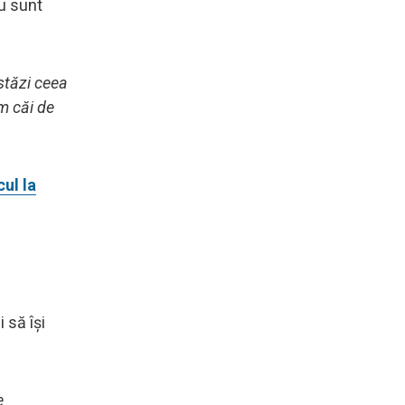
nu sunt
stăzi ceea
m căi de
ul la
 să își
e