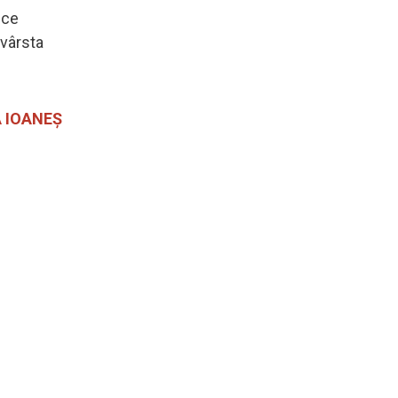
ice
 vârsta
A IOANEȘ