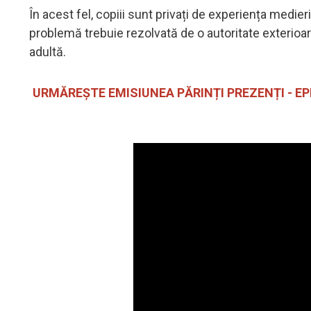
În acest fel, copiii sunt privați de experiența medier
problemă trebuie rezolvată de o autoritate exterioară
adultă.
URMĂREȘTE EMISIUNEA PĂRINȚI PREZENȚI - E