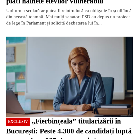
plăti hainele elevilor vulnerabili
Uniforma școlară ar putea fi reintrodusă ca obligație în școli încă
din această toamnă. Mai mulți senatori PSD au depus un proiect
de lege în Parlament și solicită dezbaterea lui în...
EXCLUSIV
„Fierbințeala” titularizării în
EXCLUSIV
București: Peste 4.300 de candidați luptă