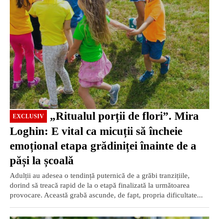
„Ritualul porții de flori”. Mira
EXCLUSIV
Loghin: E vital ca micuții să încheie
emoțional etapa grădiniței înainte de a
păși la școală
Adulții au adesea o tendință puternică de a grăbi tranzițiile,
dorind să treacă rapid de la o etapă finalizată la următoarea
provocare. Această grabă ascunde, de fapt, propria dificultate...