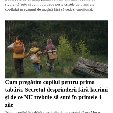
siguranță auto și cum poți trece peste crizele de plâns ale
copilului în scaunul de mașină fără să cedezi emoțional.
Cum pregătim copilul pentru prima
tabără. Secretul desprinderii fără lacrimi
și de ce NU trebuie să suni în primele 4
zile
Trimiți copilul în tabără și ești plin de anxietate? Oana Moraru,