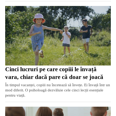
Cinci lucruri pe care copiii le învață
vara, chiar dacă pare că doar se joacă
În timpul vacanței, copiii nu încetează să învețe. Ei învață într un
mod diferit. O psiholoagă dezvăluie cele cinci lecții esențiale
pentru viață.