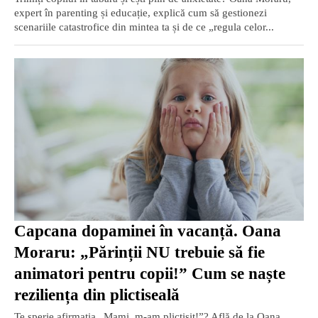
expert în parenting și educație, explică cum să gestionezi
scenariile catastrofice din mintea ta și de ce „regula celor...
Capcana dopaminei în vacanță. Oana
Moraru: „Părinții NU trebuie să fie
animatori pentru copii!” Cum se naște
reziliența din plictiseală
Te sperie afirmația „Mami, m-am plictisit!”? Află de la Oana