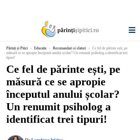
Părinți și Pitici
›
Educatie
›
Recomandari si sfaturi
›
Ce fel de părinte ești, pe
măsură ce se apropie începutul anului școlar? Un renumit psiholog a identificat trei
tipuri!
Ce fel de părinte ești, pe
măsură ce se apropie
începutul anului școlar?
Un renumit psiholog a
identificat trei tipuri!