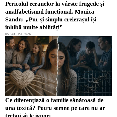
Pericolul ecranelor la vârste fragede și
analfabetismul funcțional. Monica
Sandu: „Pur și simplu creierașul își
inhibă multe abilități”
05 AUGUST 2026
Ce diferențiază o familie sănătoasă de
una toxică? Patru semne pe care nu ar
trebui să le ignori