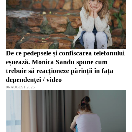
De ce pedepsele și confiscarea telefonului
eșuează. Monica Sandu spune cum
trebuie să reacționeze părinții în fața
dependenței / video
06 AUGUST 2026