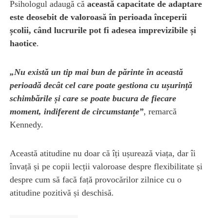
Psihologul adaugă că
această capacitate de adaptare
este deosebit de valoroasă în perioada începerii
școlii, când lucrurile pot fi adesea imprevizibile și
haotice
.
„Nu există un tip mai bun de părinte în această
perioadă decât cel care poate gestiona cu ușurință
schimbările și care se poate bucura de fiecare
moment, indiferent de circumstanțe”
, remarcă
Kennedy.
Această atitudine nu doar că îți ușurează viața, dar îi
învață și pe copii lecții valoroase despre flexibilitate și
despre cum să facă față provocărilor zilnice cu o
atitudine pozitivă și deschisă.