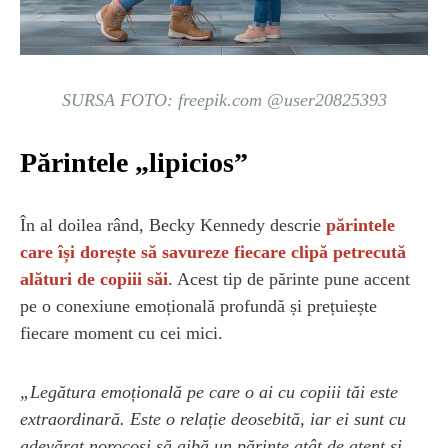
SURSA FOTO: freepik.com @user20825393
Părintele „lipicios”
În al doilea rând, Becky Kennedy descrie
părintele
care își dorește să savureze fiecare clipă petrecută
alături de copiii săi
. Acest tip de părinte pune accent
pe o conexiune emoțională profundă și prețuiește
fiecare moment cu cei mici.
„Legătura emoțională pe care o ai cu copiii tăi este
extraordinară. Este o relație deosebită, iar ei sunt cu
adevărat norocoși să aibă un părinte atât de atent și