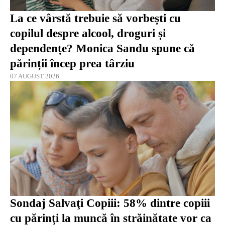
La ce vârstă trebuie să vorbești cu
copilul despre alcool, droguri și
dependențe? Monica Sandu spune că
părinții încep prea târziu
07 AUGUST 2026
Sondaj Salvaţi Copiii: 58% dintre copiii
cu părinţi la muncă în străinătate vor ca