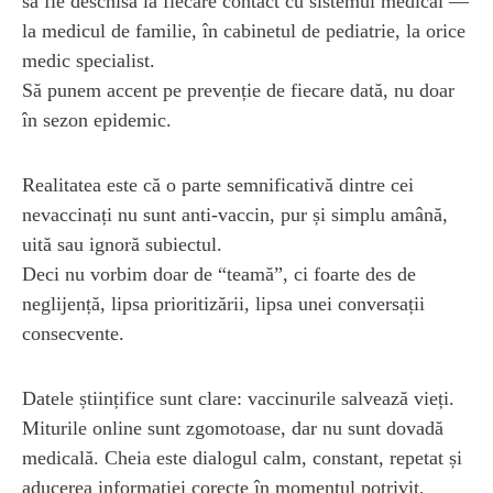
să fie deschisă la fiecare contact cu sistemul medical —
la medicul de familie, în cabinetul de pediatrie, la orice
medic specialist.
Să punem accent pe prevenție de fiecare dată, nu doar
în sezon epidemic.
Realitatea este că o parte semnificativă dintre cei
nevaccinați nu sunt anti-vaccin, pur și simplu amână,
uită sau ignoră subiectul.
Deci nu vorbim doar de “teamă”, ci foarte des de
neglijență, lipsa prioritizării, lipsa unei conversații
consecvente.
Datele științifice sunt clare: vaccinurile salvează vieți.
Miturile online sunt zgomotoase, dar nu sunt dovadă
medicală. Cheia este dialogul calm, constant, repetat și
aducerea informației corecte în momentul potrivit,