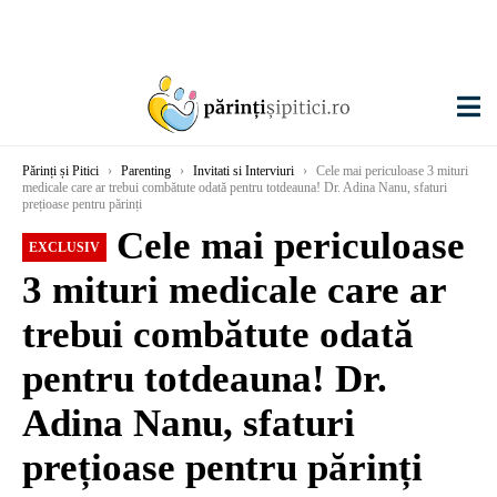
Părinți și Pitici
›
Parenting
›
Invitati si Interviuri
›
Cele mai periculoase 3 mituri
medicale care ar trebui combătute odată pentru totdeauna! Dr. Adina Nanu, sfaturi
prețioase pentru părinți
Cele mai periculoase
EXCLUSIV
3 mituri medicale care ar
trebui combătute odată
pentru totdeauna! Dr.
Adina Nanu, sfaturi
prețioase pentru părinți