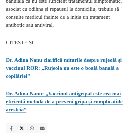
bănuiala că nu este suficient tratamentul simptomatic,
asociat cu odihna și repausul la domiciliu, trebuie să
consulte medicul înainte de a iniția un tratament
antibotic sau antiviral.
CITEȘTE ȘI
Dr. Adina Nanu clarifică miturile despre rujeolă și
vaccinul ROR: „Rujeola nu este o boală banală a
copilăriei”
Dr. Adina Nanu: „Vaccinul antigripal este cea mai
eficientă metodă de a preveni gripa și complicațiile
acesteia”