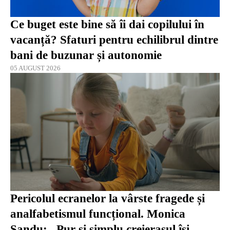
Ce buget este bine să îi dai copilului în
vacanță? Sfaturi pentru echilibrul dintre
bani de buzunar și autonomie
05 AUGUST 2026
Pericolul ecranelor la vârste fragede și
analfabetismul funcțional. Monica
Sandu: „Pur și simplu creierașul își