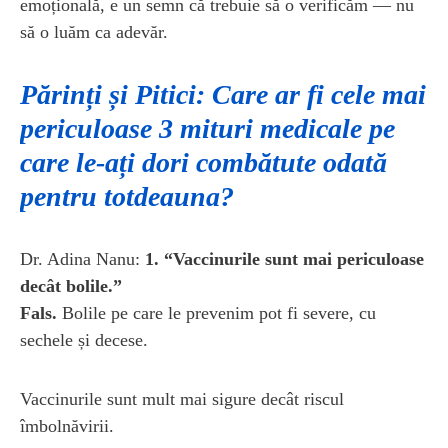
emoțională, e un semn că trebuie să o verificăm — nu
să o luăm ca adevăr.
Părinți și Pitici: Care ar fi cele mai
periculoase 3 mituri medicale pe
care le-ați dori combătute odată
pentru totdeauna?
Dr. Adina Nanu:
1. “Vaccinurile sunt mai periculoase
decât bolile.”
Fals.
Bolile pe care le prevenim pot fi severe, cu
sechele și decese.
Vaccinurile sunt mult mai sigure decât riscul
îmbolnăvirii.