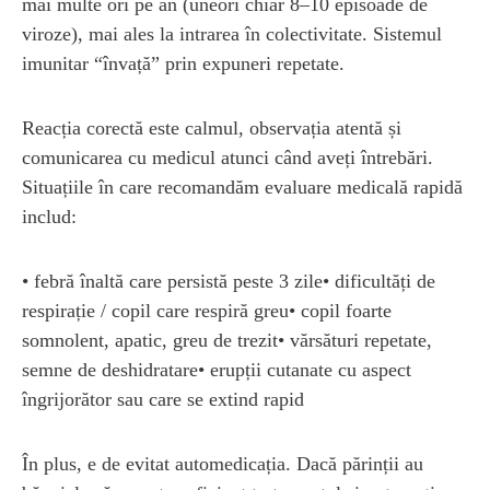
mai multe ori pe an (uneori chiar 8–10 episoade de
viroze), mai ales la intrarea în colectivitate. Sistemul
imunitar “învață” prin expuneri repetate.
Reacția corectă este calmul, observația atentă și
comunicarea cu medicul atunci când aveți întrebări.
Situațiile în care recomandăm evaluare medicală rapidă
includ:
• febră înaltă care persistă peste 3 zile• dificultăți de
respirație / copil care respiră greu• copil foarte
somnolent, apatic, greu de trezit• vărsături repetate,
semne de deshidratare• erupții cutanate cu aspect
îngrijorător sau care se extind rapid
În plus, e de evitat automedicația. Dacă părinții au