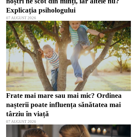
noștri ne scot din minți, iar altele nu?
Explicația psihologului
07 AUGUST 2026
Frate mai mare sau mai mic? Ordinea
nașterii poate influența sănătatea mai
târziu în viață
07 AUGUST 2026