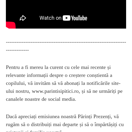
--------------------------------------------------------------------
-------------
Pentru a fi mereu la curent cu cele mai recente și
relevante informații despre o creștere conștientă a
copilului, vă invităm să vă abonați la notificările site-
ului nostru, www.parintisipitici.ro, și să ne urmăriți pe
canalele noastre de social media.
Dacă apreciați emisiunea noastră Părinți Prezenți, vă
rugăm să o distribuiți mai departe și să o împărtășiți cu