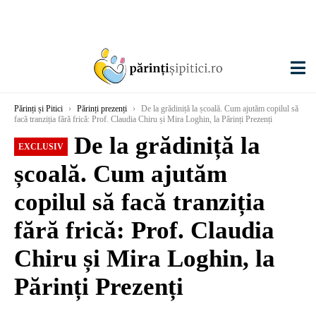
Părinți și Pitici
›
Părinți prezenți
›
De la grădiniță la școală. Cum ajutăm copilul să
facă tranziția fără frică: Prof. Claudia Chiru și Mira Loghin, la Părinți Prezenți
De la grădiniță la
EXCLUSIV
școală. Cum ajutăm
copilul să facă tranziția
fără frică: Prof. Claudia
Chiru și Mira Loghin, la
Părinți Prezenți