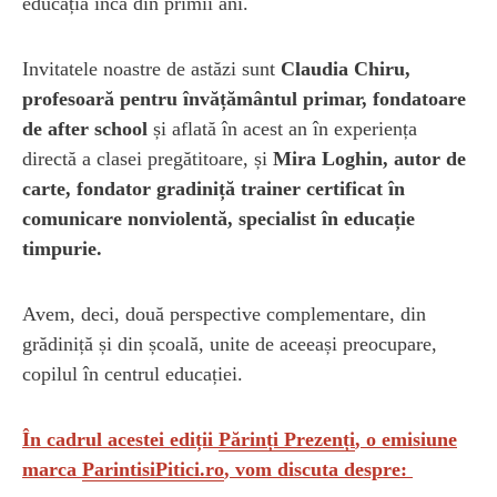
educația încă din primii ani.
Invitatele noastre de astăzi sunt
Claudia Chiru,
profesoară pentru învățământul primar, fondatoare
de after school
și aflată în acest an în experiența
directă a clasei pregătitoare, și
Mira Loghin, autor de
carte, fondator gradiniță trainer certificat în
comunicare nonviolentă, specialist în educație
timpurie.
Avem, deci, două perspective complementare, din
grădiniță și din școală, unite de aceeași preocupare,
copilul în centrul educației.
În cadrul acestei ediții
Părinți Prezenți
, o emisiune
marca
ParintisiPitici.ro
, vom discuta despre: