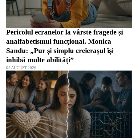
Pericolul ecranelor la vârste fragede și
analfabetismul funcțional. Monica
Sandu: „Pur și simplu creierașul își
inhibă multe abilități”
05 AUGUST 2026