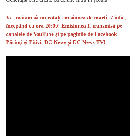
Vă invităm să nu ratați emisiunea de marți, 7 iulie,
începând cu ora 20:00! Emisiunea fi transmisă pe
canalele de YouTube și pe paginile de Facebook
Părinți și Pitici, DC News și DC News TV!