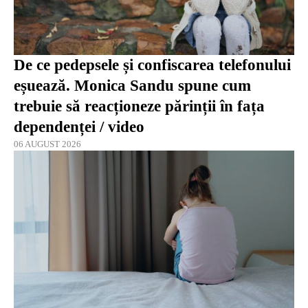
De ce pedepsele și confiscarea telefonului
eșuează. Monica Sandu spune cum
trebuie să reacționeze părinții în fața
dependenței / video
06 AUGUST 2026