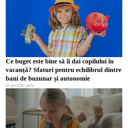
Ce buget este bine să îi dai copilului în
vacanță? Sfaturi pentru echilibrul dintre
bani de buzunar și autonomie
05 AUGUST 2026