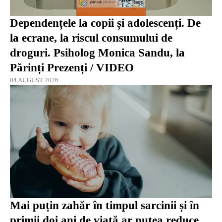
Dependențele la copii și adolescenți. De
la ecrane, la riscul consumului de
droguri. Psiholog Monica Sandu, la
Părinți Prezenți / VIDEO
04 AUGUST 2026
Mai puțin zahăr în timpul sarcinii și în
primii doi ani de viață ar putea reduce