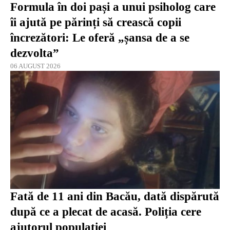
Formula în doi pași a unui psiholog care
îi ajută pe părinți să crească copii
încrezători: Le oferă „șansa de a se
dezvolta”
06 AUGUST 2026
Fată de 11 ani din Bacău, dată dispărută
după ce a plecat de acasă. Poliția cere
ajutorul populației