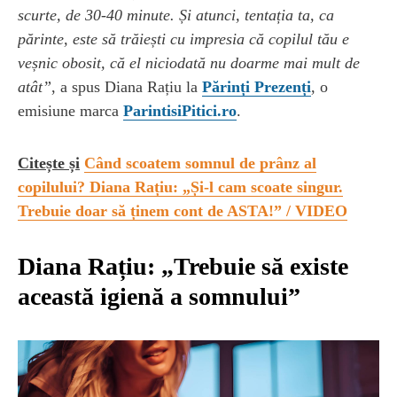
scurte, de 30-40 minute. Și atunci, tentația ta, ca
părinte, este să trăiești cu impresia că copilul tău e
veșnic obosit, că el niciodată nu doarme mai mult de
atât”
, a spus Diana Rațiu la
Părinți Prezenți
, o
emisiune marca
ParintisiPitici.ro
.
Citește și
Când scoatem somnul de prânz al
copilului? Diana Rațiu: „Și-l cam scoate singur.
Trebuie doar să ținem cont de ASTA!” / VIDEO
Diana Rațiu: „Trebuie să existe
această igienă a somnului”