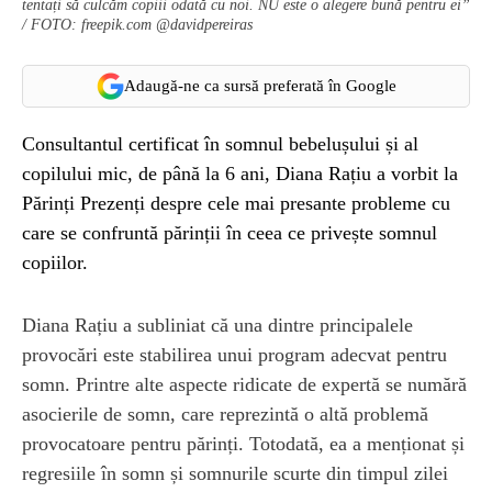
tentați să culcăm copiii odată cu noi. NU este o alegere bună pentru ei”
/ FOTO: freepik.com @davidpereiras
Adaugă-ne ca sursă preferată în Google
Consultantul certificat în somnul bebelușului și al
copilului mic, de până la 6 ani, Diana Rațiu a vorbit la
Părinți Prezenți despre cele mai presante probleme cu
care se confruntă părinții în ceea ce privește somnul
copiilor.
Diana Rațiu a subliniat că una dintre principalele
provocări este stabilirea unui program adecvat pentru
somn. Printre alte aspecte ridicate de expertă se numără
asocierile de somn, care reprezintă o altă problemă
provocatoare pentru părinți. Totodată, ea a menționat și
regresiile în somn și somnurile scurte din timpul zilei