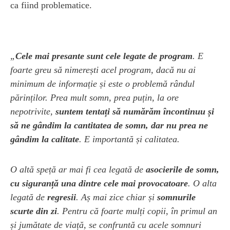
ca fiind problematice.
„
Cele mai presante sunt cele legate de program
. E
foarte greu să nimerești acel program, dacă nu ai
minimum de informație și este o problemă rândul
părinților. Prea mult somn, prea puțin, la ore
nepotrivite,
suntem tentați să numărăm încontinuu și
să ne gândim la cantitatea de somn, dar nu prea ne
gândim la calitate
. E importantă și calitatea.
O altă speță ar mai fi cea legată de
asocierile de somn,
cu siguranță una dintre cele mai provocatoare
. O alta
legată de
regresii
. Aș mai zice chiar și
somnurile
scurte din zi
. Pentru că foarte mulți copii, în primul an
și jumătate de viață, se confruntă cu acele somnuri