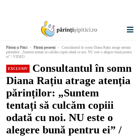
Părinți și Pitici
›
Părinți prezenți
›
Consultantul în somn Diana Rațiu atrage atenția
părinților: „Suntem tentați să culcăm copiii odată cu noi. NU este o alegere bună pentru
ei” / VIDEO
Consultantul în somn
EXCLUSIV
Diana Rațiu atrage atenția
părinților: „Suntem
tentați să culcăm copiii
odată cu noi. NU este o
alegere bună pentru ei” /