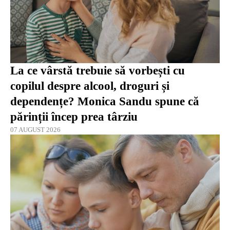
La ce vârstă trebuie să vorbești cu
copilul despre alcool, droguri și
dependențe? Monica Sandu spune că
părinții încep prea târziu
07 AUGUST 2026