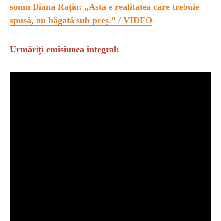
somn Diana Rațiu: „Asta e realitatea care trebuie
spusă, nu băgată sub preș!” / VIDEO
Urmăriți emisiunea integral: