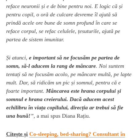
reface neuronii și e de bine pentru noi. E logic că și
pentru copil, o oră de culcare devreme îl ajută să
prindă acele ore bune de somn profund în care se
reface corpul, se refac celulele, țesuturile, ajută pe
partea de sistem imunitar.
Și atunci,
e important să ne focusăm pe partea de
somn, să-l aducem la rang de mâncare
. Noi suntem
tentați să ne focusăm acolo, pe mâncare multă, pe lapte
mult. Dar, să ridicăm un pic și somnul, pentru că e
foarte important.
Mâncarea este hrana corpului și
somnul e hrana creierului.
Dacă aducem acest
echilibru în viața copilului, direcția ar trebui să fie
una bună!
”
, a mai spus Diana Rațiu.
Citește și
Co-sleeping, bed-sharing? Consultant în