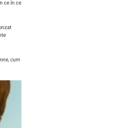
n ce în ce
orizat
nte
emne, cum