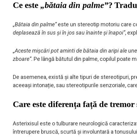
Ce este
„bătaia din palme”
? Traduc
„Bătaia din palme”
este un stereotip motoriu care c
deplasează în sus și în jos sau înainte și înapoi”
, ex
„Aceste mișcări pot aminti de bătaia din aripi ale unei
zboare”
. Pe lângă bătutul din palme, copilul poate 
De asemenea, există și alte tipuri de stereotipuri, p
aceeași intonație, sau stereotipurile senzoriale, car
Care este diferența față de tremor 
Asterixisul este o tulburare neurologică caracteriza
întrerupere bruscă, scurtă și involuntară a tonusul