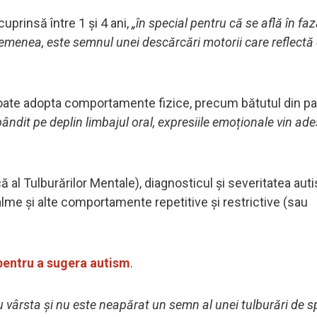
cuprinsă între 1 și 4 ani,
„în special pentru că se află în fa
semenea, este semnul unei descărcări motorii care reflectă
 poate adopta comportamente fizice, precum bătutul din p
ândit pe deplin limbajul oral, expresiile emoționale vin ad
al Tulburărilor Mentale), diagnosticul și severitatea aut
alme și alte comportamente repetitive și restrictive (sau
 pentru a sugera autism
.
ârsta și nu este neapărat un semn al unei tulburări de s