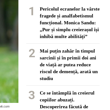
1
Pericolul ecranelor la vârste
fragede și analfabetismul
funcțional. Monica Sandu:
„Pur și simplu creierașul își
inhibă multe abilități”
2
Mai puțin zahăr în timpul
sarcinii și în primii doi ani
de viață ar putea reduce
riscul de demență, arată un
studiu
3
Ce se întâmplă în creierul
copiilor abuzați.
Descoperirea făcută de
pik.com