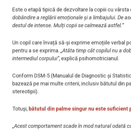
Este o etapă tipică de dezvoltare la copiii cu vârsta 
dobândire a reglării emoționale și a limbajului. De a
destul de intense. Mulți copii se calmează astfel.”
Un copil care învață să-și exprime emoțiile verbal
pentru a se exprima.
„Atâta timp cât copilul nu a dob
intermediul corpului”
, explică psihomotricianul.
Conform DSM-5 (Manualul de Diagnostic și Statistică 
bazează pe mai multe criterii, inclusiv bătutul din p
stereotipii).
Totuși,
bătutul din palme singur nu este suficient
„Acest comportament scade în mod natural odată cu v