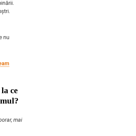
nării.
ștri.
e nu
neam
la ce
smul?
porar, mai