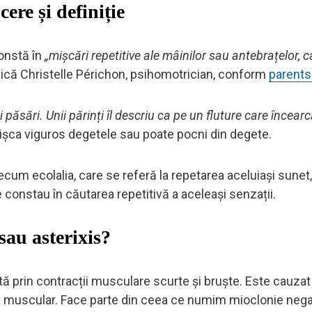
ere și definiție
onstă în
„mișcări repetitive ale mâinilor sau antebrațelor, c
plică Christelle Périchon, psihomotrician, conform
parents.
 păsări. Unii părinți îl descriu ca pe un fluture care încear
mișca viguros degetele sau poate pocni din degete.
recum ecolalia, care se referă la repetarea aceluiași sunet
e constau în căutarea repetitivă a aceleași senzații.
sau asterixis?
tă prin contracții musculare scurte și bruște. Este cauzat
ui muscular. Face parte din ceea ce numim mioclonie nega