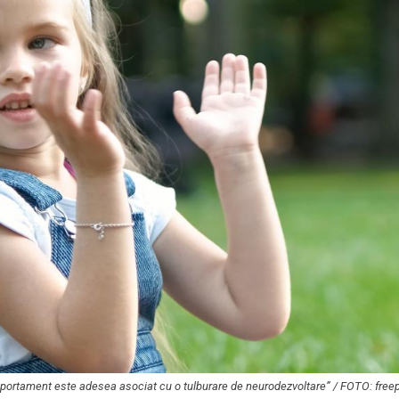
comportament este adesea asociat cu o tulburare de neurodezvoltare” / FOTO: free