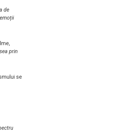
za de
 emoții
alme,
esea prin
ismului se
pectru