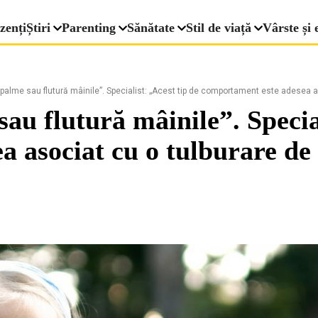
zenți
Știri
Parenting
Sănătate
Stil de viață
Vârste și 
n palme sau flutură mâinile”. Specialist: „Acest tip de comportament este adesea 
au flutură mâinile”. Special
a asociat cu o tulburare de