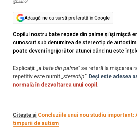
@bilanol
Adaugă-ne ca sursă preferată în Google
Copilul nostru bate repede din palme și își mișcă e
cunoscut sub denumirea de stereotip de autostimul
poate deveni îngrijorător atunci când nu este înțe
Explicații:
„a bate din palme”
se referă la mișcarea r
repetitiv este numit
„stereotip”
.
Deși este adesea a
normală în dezvoltarea unui copil
.
Citește și
Concluziile unui nou studiu important: 
timpurii de autism