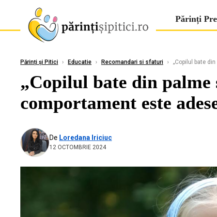
Părinți Pre
Părinți și Pitici
›
Educatie
›
Recomandari si sfaturi
›
„Copilul bate di
„Copilul bate din palme s
comportament este adese
De
Loredana Iriciuc
12 OCTOMBRIE 2024