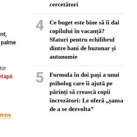
cercetători
4
Ce buget este bine să îi dai
copilului în vacanță?
nt,
Sfaturi pentru echilibrul
n palme
dintre bani de buzunar și
autonomie
tor
5
Formula în doi pași a unui
 etapă
psiholog care îi ajută pe
părinți să crească copii
încrezători: Le oferă „șansa
de a se dezvolta”
semne