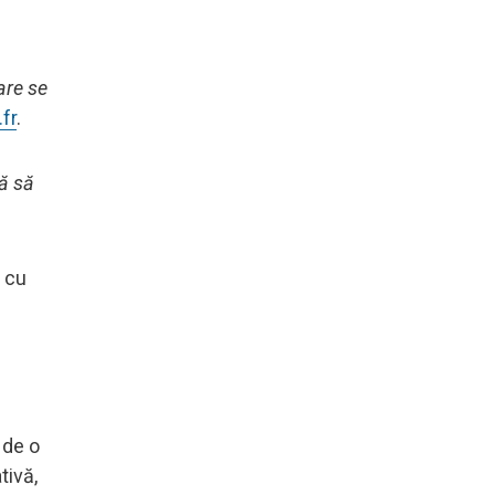
are se
fr
.
că să
, cu
 de o
tivă,