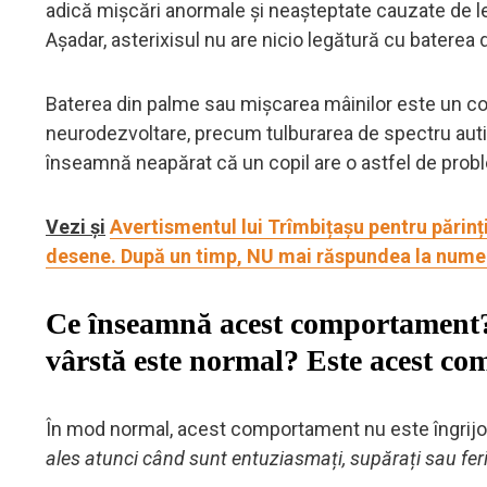
adică mișcări anormale și neașteptate cauzate de le
Așadar, asterixisul nu are nicio legătură cu baterea d
Baterea din palme sau mișcarea mâinilor este un co
neurodezvoltare, precum tulburarea de spectru auti
înseamnă neapărat că un copil are o astfel de prob
Vezi și
Avertismentul lui Trîmbițașu pentru părinț
desene. După un timp, NU mai răspundea la nume
Ce înseamnă acest comportament? D
vârstă este normal? Este acest c
În mod normal, acest comportament nu este îngrijo
ales atunci când sunt entuziasmați, supărați sau feric