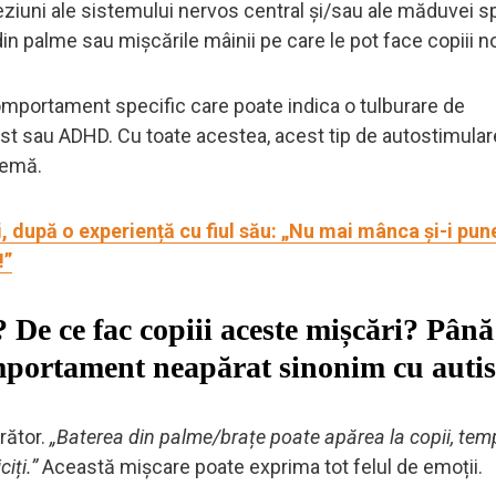
ziuni ale sistemului nervos central și/sau ale măduvei spi
in palme sau mișcările mâinii pe care le pot face copiii no
mportament specific care poate indica o tulburare de
st sau ADHD. Cu toate acestea, acest tip de autostimular
lemă.
i, după o experiență cu fiul său: „Nu mai mânca și-i pu
!”
e ce fac copiii aceste mișcări? Până 
omportament neapărat sinonim cu auti
rător.
„Baterea din palme/brațe poate apărea la copii, tem
iți.”
Această mișcare poate exprima tot felul de emoții.