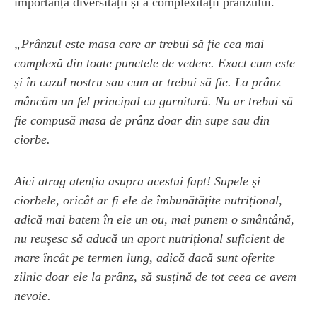
importanța diversității și a complexității prânzului.
„Prânzul este masa care ar trebui să fie cea mai
complexă din toate punctele de vedere. Exact cum este
și în cazul nostru sau cum ar trebui să fie. La prânz
mâncăm un fel principal cu garnitură. Nu ar trebui să
fie compusă masa de prânz doar din supe sau din
ciorbe.
Aici atrag atenția asupra acestui fapt! Supele și
ciorbele, oricât ar fi ele de îmbunătățite nutrițional,
adică mai batem în ele un ou, mai punem o smântână,
nu reușesc să aducă un aport nutrițional suficient de
mare încât pe termen lung, adică dacă sunt oferite
zilnic doar ele la prânz, să susțină de tot ceea ce avem
nevoie.