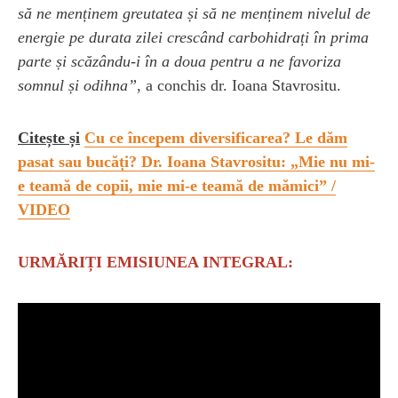
să ne menținem greutatea și să ne menținem nivelul de
energie pe durata zilei crescând carbohidrați în prima
parte și scăzându-i în a doua pentru a ne favoriza
somnul și odihna”
, a conchis dr. Ioana Stavrositu.
Citește și
Cu ce începem diversificarea? Le dăm
pasat sau bucăți? Dr. Ioana Stavrositu: „Mie nu mi-
e teamă de copii, mie mi-e teamă de mămici” /
VIDEO
URMĂRIȚI EMISIUNEA INTEGRAL: