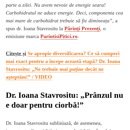
parte a zilei. Nu avem nevoie de energie seara!
Carbohidratul ne aduce energie. Deci, componenta cea
mai mare de carbohidrat trebuie să fie dimineața”
, a
spus dr. Ioana Stavrositu la
Părinți Prezenți
, o
emisiune marca
ParintisiPitici.ro
.
Citește și
Se apropie diversificarea? Ce să cumperi
mai exact pentru a începe această etapă? Dr. Ioana
Stavrositu: „Ne trebuie mai puține decât ne
așteptăm!” / VIDEO
Dr. Ioana Stavrositu: „Prânzul nu
e doar pentru ciorbă!”
Dr. Ioana Stavrositu subliniază, de asemenea,