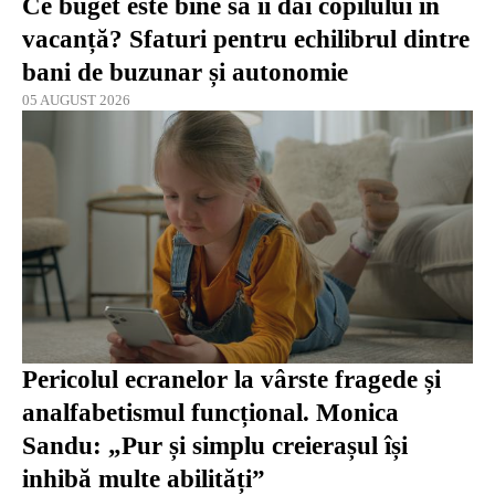
Ce buget este bine să îi dai copilului în
vacanță? Sfaturi pentru echilibrul dintre
bani de buzunar și autonomie
05 AUGUST 2026
Pericolul ecranelor la vârste fragede și
analfabetismul funcțional. Monica
Sandu: „Pur și simplu creierașul își
inhibă multe abilități”