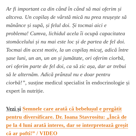
Ar fi important ca din când în când să mai oferim și
altceva. Un copilaș de vârstă mică nu prea reușește să
mănânce și supă, și felul doi. Și tocmai aici e
problema! Cumva, lichidul acela îi ocupă capacitatea
stomăcelului și nu mai este loc și de partea de fel doi.
Tocmai din acest motiv, la un copilaș micuț, adică între
șase luni, un an, un an și jumătate, ori oferim ciorbă,
ori oferim parte de fel doi, ca să zic așa, dar ar trebui
să le alternăm. Adică prânzul nu e doar pentru
ciorbă!”
, susține medicul specialist în endocrinologie și
expert în nutriție.
Vezi și
Semnele care arată că bebelușul e pregătit
pentru diversificare. Dr. Ioana Stavrositu: „Încă de
pe la 4 luni arată interes, dar se interpretează greșit
că ar pofti!” / VIDEO