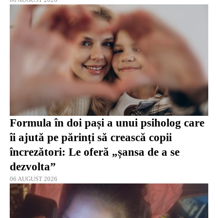
Formula în doi pași a unui psiholog care
îi ajută pe părinți să crească copii
încrezători: Le oferă „șansa de a se
dezvolta”
06 AUGUST 2026