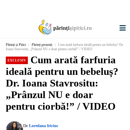
Părinți și Pitici
›
Părinți prezenți
›
Cum arată farfuria ideală pentru un bebeluș? Dr.
Ioana Stavrositu: „Prânzul NU e doar pentru ciorbă!” / VIDEO
Cum arată farfuria
EXCLUSIV
ideală pentru un bebeluș?
Dr. Ioana Stavrositu:
„Prânzul NU e doar
pentru ciorbă!” / VIDEO
De
Loredana Iriciuc