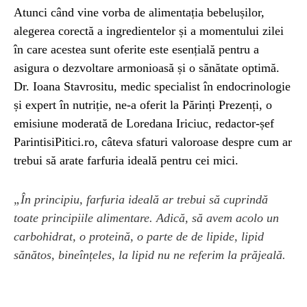
Atunci când vine vorba de alimentația bebelușilor,
alegerea corectă a ingredientelor și a momentului zilei
în care acestea sunt oferite este esențială pentru a
asigura o dezvoltare armonioasă și o sănătate optimă.
Dr. Ioana Stavrositu, medic specialist în endocrinologie
și expert în nutriție, ne-a oferit la Părinți Prezenți, o
emisiune moderată de Loredana Iriciuc, redactor-șef
ParintisiPitici.ro, câteva sfaturi valoroase despre cum ar
trebui să arate farfuria ideală pentru cei mici.
„În principiu, farfuria ideală ar trebui să cuprindă
toate principiile alimentare. Adică, să avem acolo un
carbohidrat, o proteină, o parte de de lipide, lipid
sănătos, bineînțeles, la lipid nu ne referim la prăjeală.