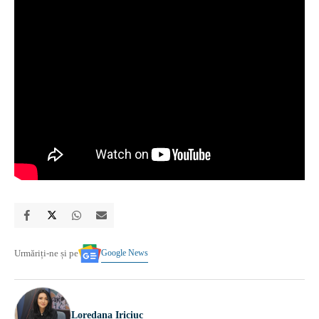
Google News
Urmăriți-ne și pe
Loredana Iriciuc