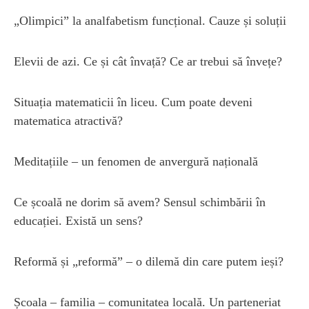
„Olimpici” la analfabetism funcțional. Cauze și soluții
Elevii de azi. Ce și cât învață? Ce ar trebui să învețe?
Situația matematicii în liceu. Cum poate deveni
matematica atractivă?
Meditațiile – un fenomen de anvergură națională
Ce școală ne dorim să avem? Sensul schimbării în
educației. Există un sens?
Reformă și „reformă” – o dilemă din care putem ieși?
Școala – familia – comunitatea locală. Un parteneriat