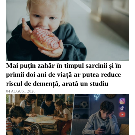
Mai puțin zahăr în timpul sarcinii și în
primii doi ani de viață ar putea reduce
riscul de demență, arată un studiu
04 AUGUST 2026