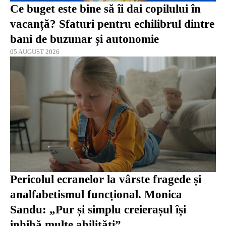
Ce buget este bine să îi dai copilului în
vacanță? Sfaturi pentru echilibrul dintre
bani de buzunar și autonomie
05 AUGUST 2026
Pericolul ecranelor la vârste fragede și
analfabetismul funcțional. Monica
Sandu: „Pur și simplu creierașul își
inhibă multe abilități”