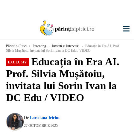
Părinți și Pitici
›
Parenting
›
Invitati si Interviuri
›
Educația în Era AI. Prof.
Silvia Mușătoiu, invitata lui Sorin Ivan la DC Edu / VIDEO
Educația în Era AI.
EXCLUSIV
Prof. Silvia Mușătoiu,
invitata lui Sorin Ivan la
DC Edu / VIDEO
De
Loredana Iriciuc
27 OCTOMBRIE 2025