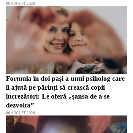
06 AUGUST 2026
Formula în doi pași a unui psiholog care
îi ajută pe părinți să crească copii
încrezători: Le oferă „șansa de a se
dezvolta”
06 AUGUST 2026