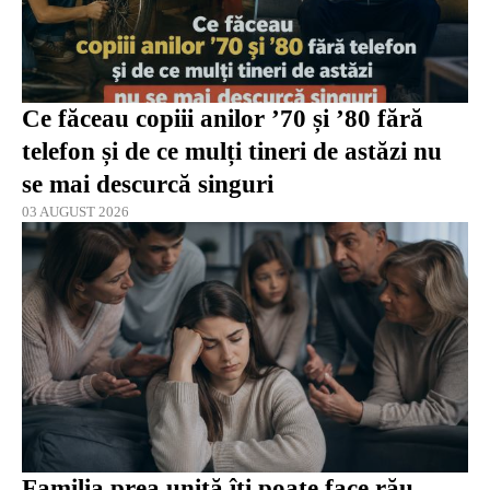
Ce făceau copiii anilor ’70 și ’80 fără
telefon și de ce mulți tineri de astăzi nu
se mai descurcă singuri
03 AUGUST 2026
Familia prea unită îți poate face rău.