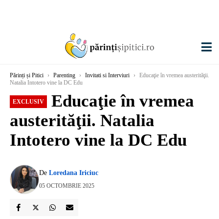
Părinți și Pitici
›
Parenting
›
Invitati si Interviuri
›
Educaţie în vremea austerităţii.
Natalia Intotero vine la DC Edu
Educaţie în vremea
EXCLUSIV
austerităţii. Natalia
Intotero vine la DC Edu
De
Loredana Iriciuc
05 OCTOMBRIE 2025