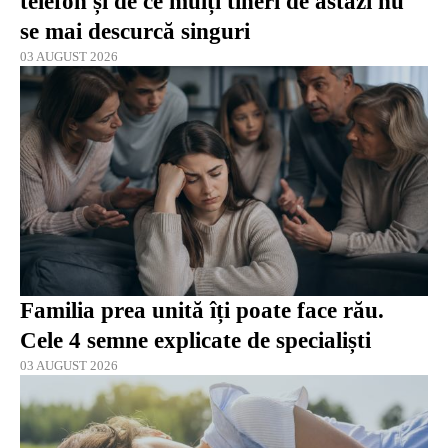
telefon și de ce mulți tineri de astăzi nu
se mai descurcă singuri
03 AUGUST 2026
Familia prea unită îți poate face rău.
Cele 4 semne explicate de specialiști
03 AUGUST 2026