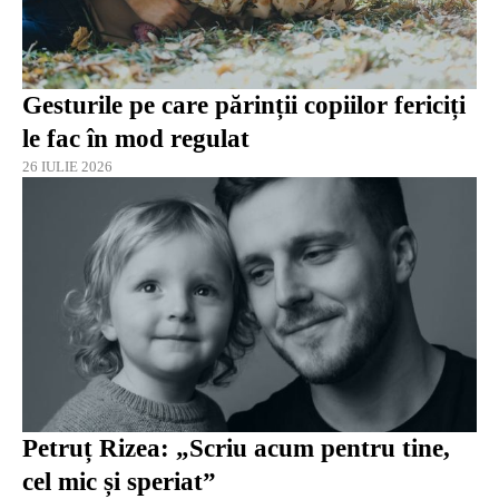
Gesturile pe care părinții copiilor fericiți
le fac în mod regulat
26 IULIE 2026
Petruț Rizea: „Scriu acum pentru tine,
cel mic și speriat”