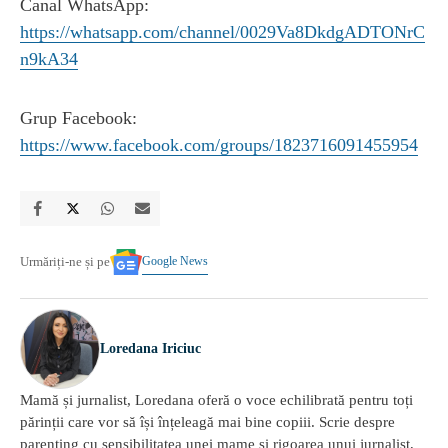
Canal WhatsApp:
https://whatsapp.com/channel/0029Va8DkdgADTONrC
n9kA34
Grup Facebook:
https://www.facebook.com/groups/1823716091455954
Google News
Urmăriți-ne și pe
Loredana Iriciuc
Mamă și jurnalist, Loredana oferă o voce echilibrată pentru toți
părinții care vor să își înțeleagă mai bine copiii. Scrie despre
parenting cu sensibilitatea unei mame și rigoarea unui jurnalist,