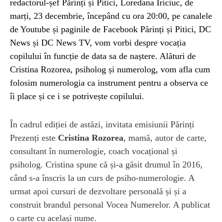
redactorul-șef Părinți și Pitici, Loredana Iriciuc, de
marți, 23 decembrie, începând cu ora 20:00, pe canalele
de Youtube și paginile de Facebook Părinți și Pitici, DC
News și DC News TV, vom vorbi despre vocația
copilului în funcție de data sa de naștere. Alături de
Cristina Rozorea, psiholog și numerolog, vom afla cum
folosim numerologia ca instrument pentru a observa ce
îi place și ce i se potrivește copilului.
În cadrul ediției de astăzi, invitata emisiunii Părinți
Prezenți este
Cristina Rozorea
, mamă, autor de carte,
consultant în numerologie, coach vocațional și
psiholog. Cristina spune că și-a găsit drumul în 2016,
când s-a înscris la un curs de psiho-numerologie. A
urmat apoi cursuri de dezvoltare personală și și a
construit brandul personal Vocea Numerelor. A publicat
o carte cu același nume.