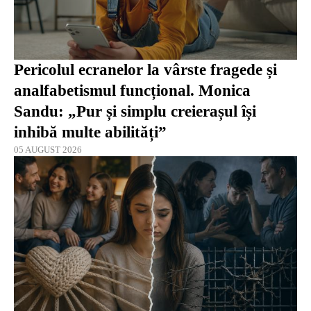
Pericolul ecranelor la vârste fragede și
analfabetismul funcțional. Monica
Sandu: „Pur și simplu creierașul își
inhibă multe abilități”
05 AUGUST 2026