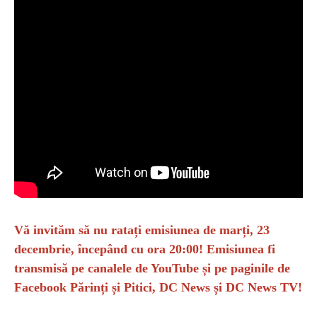
Vă invităm să nu ratați emisiunea de marți, 23
decembrie, începând cu ora 20:00! Emisiunea fi
transmisă pe canalele de YouTube și pe paginile de
Facebook Părinți și Pitici, DC News și DC News TV!