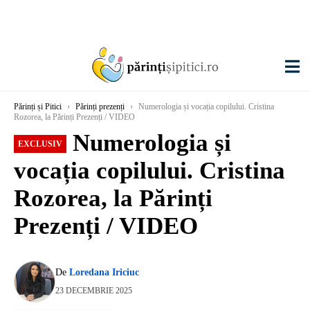
Părinți și Pitici
›
Părinți prezenți
›
Numerologia și vocația copilului. Cristina
Rozorea, la Părinți Prezenți / VIDEO
Numerologia și
EXCLUSIV
vocația copilului. Cristina
Rozorea, la Părinți
Prezenți / VIDEO
De
Loredana Iriciuc
23 DECEMBRIE 2025