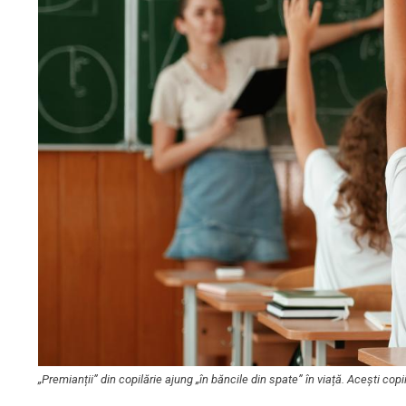
„Premianții” din copilărie ajung „în băncile din spate” în viață. Acești c