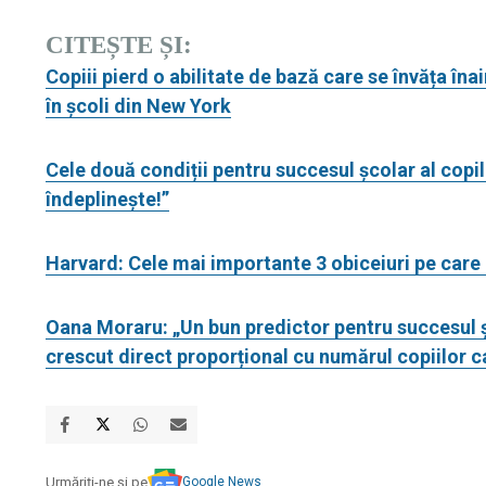
CITEȘTE ȘI:
Copiii pierd o abilitate de bază care se învăța înai
în școli din New York
Cele două condiții pentru succesul școlar al copil
îndeplinește!”
Harvard: Cele mai importante 3 obiceiuri pe care l
Oana Moraru: „Un bun predictor pentru succesul șc
crescut direct proporțional cu numărul copiilor 
Google News
Urmăriți-ne și pe