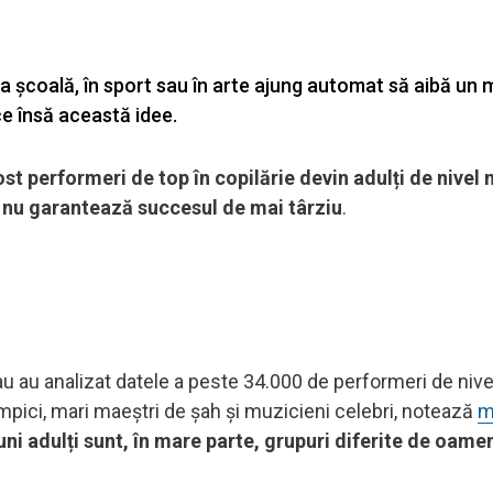
 școală, în sport sau în arte ajung automat să aibă un 
ce însă această idee.
ost performeri de top în copilărie devin adulți de nivel
 nu garantează succesul de mai târziu
.
u au analizat datele a peste 34.000 de performeri de nive
limpici, mari maeștri de șah și muzicieni celebri, notează
m
buni adulți sunt, în mare parte, grupuri diferite de oame