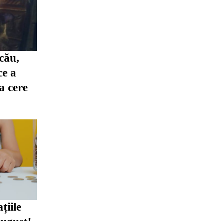
cău,
ce a
ia cere
țiile