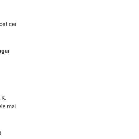
ost cei
ngur
.K.
ele mai
t