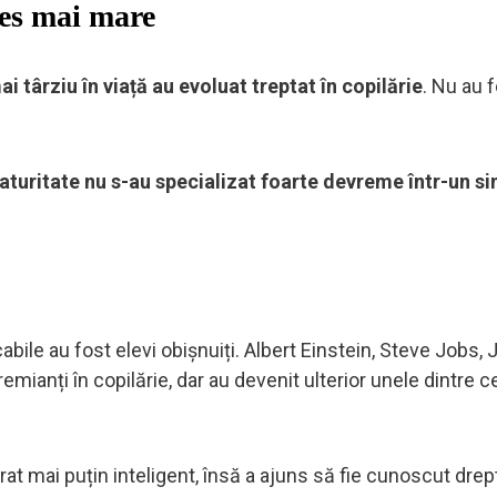
ces mai mare
i târziu în viață au evoluat treptat în copilărie
. Nu au f
aturitate nu s-au specializat foarte devreme într-un si
bile au fost elevi obișnuiți. Albert Einstein, Steve Jobs, J
mianți în copilărie, dar au devenit ulterior unele dintre c
erat mai puțin inteligent, însă a ajuns să fie cunoscut drep