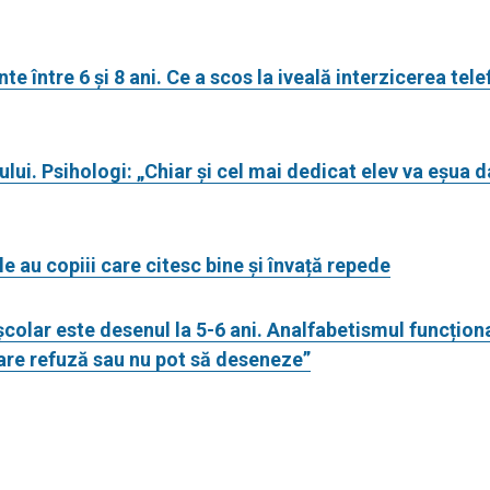
nte între 6 și 8 ani. Ce a scos la iveală interzicerea tel
ului. Psihologi: „Chiar și cel mai dedicat elev va eșua d
e au copiii care citesc bine și învață repede
olar este desenul la 5-6 ani. Analfabetismul funcționa
care refuză sau nu pot să deseneze”