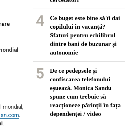
4
Ce buget este bine să îi dai
mare
copilului în vacanță?
Sfaturi pentru echilibrul
dintre bani de buzunar și
 mondial
autonomie
5
De ce pedepsele și
confiscarea telefonului
eșuează. Monica Sandu
spune cum trebuie să
reacționeze părinții în fața
l mondial,
dependenței / video
sn.com
.
ni
.