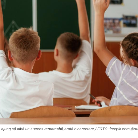
opii ajung să aibă un succes remarcabil, arată o cercetare / FOTO: freepik.com @s