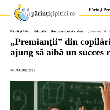
Părinți Pre
Părinți și Pitici
›
Educatie
›
Recomandari si sfaturi
›
„Premianții” din 
„Premianții” din copilări
ajung să aibă un succes 
09 IANUARIE 2026