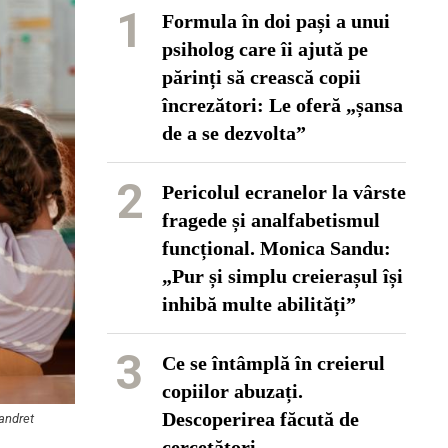
1
Formula în doi pași a unui
psiholog care îi ajută pe
părinți să crească copii
încrezători: Le oferă „șansa
de a se dezvolta”
2
Pericolul ecranelor la vârste
fragede și analfabetismul
funcțional. Monica Sandu:
„Pur și simplu creierașul își
inhibă multe abilități”
3
Ce se întâmplă în creierul
copiilor abuzați.
Descoperirea făcută de
tandret
cercetători