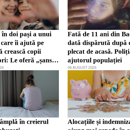
în doi pași a unui
Fată de 11 ani din Ba
care îi ajută pe
dată dispărută după 
ă crească copii
plecat de acasă. Poliț
ori: Le oferă „șansa
ajutorul populației
dezvolta”
26
06 AUGUST 2026
tâmplă în creierul
Alocațiile și indemniza