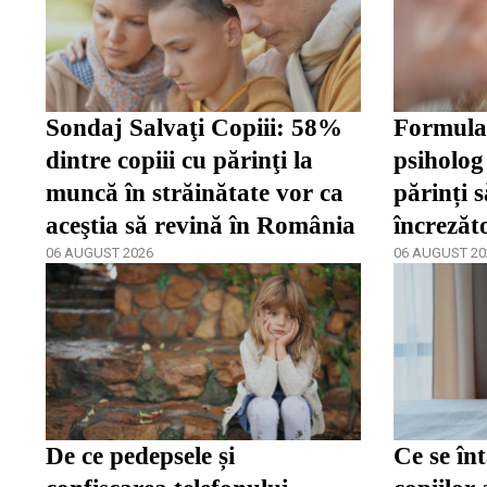
Sondaj Salvaţi Copiii: 58%
Formula 
dintre copiii cu părinţi la
psiholog 
muncă în străinătate vor ca
părinți s
aceştia să revină în România
încrezăt
06 AUGUST 2026
de a se 
06 AUGUST 20
De ce pedepsele și
Ce se în