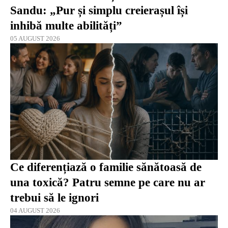
Sandu: „Pur și simplu creierașul își
inhibă multe abilități”
05 AUGUST 2026
Ce diferențiază o familie sănătoasă de
una toxică? Patru semne pe care nu ar
trebui să le ignori
04 AUGUST 2026