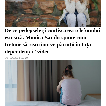
De ce pedepsele și confiscarea telefonului
eșuează. Monica Sandu spune cum
trebuie să reacționeze părinții în fața
dependenței / video
06 AUGUST 2026