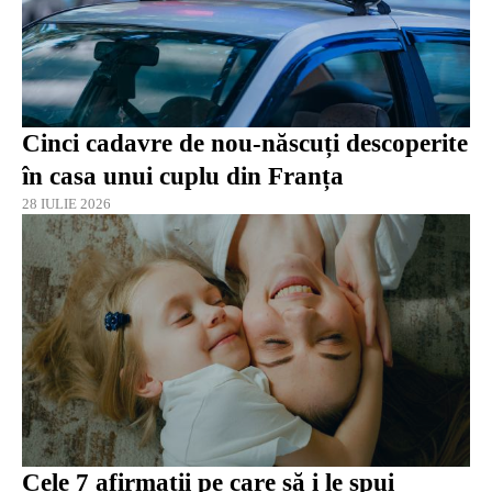
Cinci cadavre de nou-născuți descoperite
în casa unui cuplu din Franța
28 IULIE 2026
Cele 7 afirmații pe care să i le spui