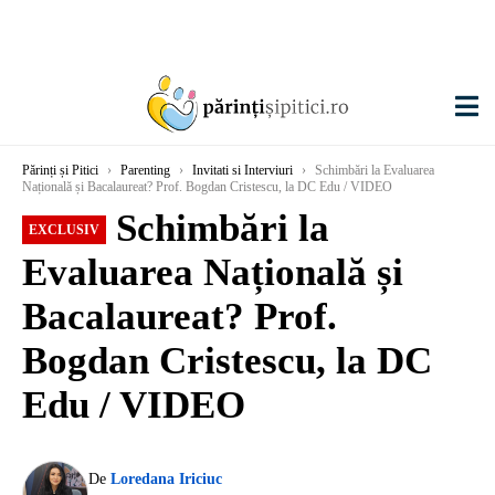
Părinți și Pitici
›
Parenting
›
Invitati si Interviuri
›
Schimbări la Evaluarea
Națională și Bacalaureat? Prof. Bogdan Cristescu, la DC Edu / VIDEO
Schimbări la
EXCLUSIV
Evaluarea Națională și
Bacalaureat? Prof.
Bogdan Cristescu, la DC
Edu / VIDEO
De
Loredana Iriciuc