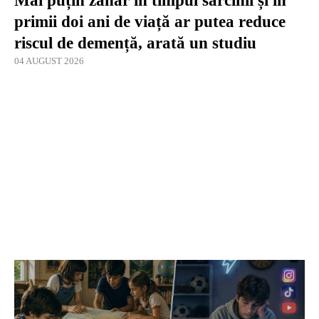
Mai puțin zahăr în timpul sarcinii și în
primii doi ani de viață ar putea reduce
riscul de demență, arată un studiu
04 AUGUST 2026