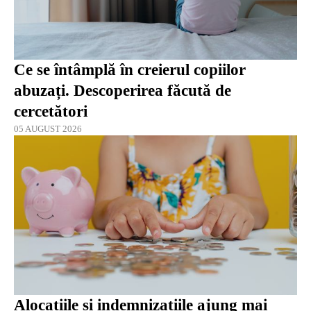
Ce se întâmplă în creierul copiilor
abuzați. Descoperirea făcută de
cercetători
05 AUGUST 2026
Alocațiile și indemnizațiile ajung mai