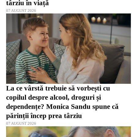
târziu în viață
07 AUGUST 2026
La ce vârstă trebuie să vorbești cu
copilul despre alcool, droguri și
dependențe? Monica Sandu spune că
părinții încep prea târziu
07 AUGUST 2026