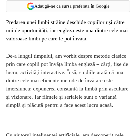
Adaugă-ne ca sursă preferată în Google
Predarea unei limbi străine deschide copiilor uși către
mii de oportunități, iar engleza este una dintre cele mai
valoroase limbi pe care le pot învăța.
De-a lungul timpului, am vorbit despre metode clasice
prin care copiii pot învăța limba engleză – cărți, fișe de
lucru, activități interactive. Însă, studiile arată că una
dintre cele mai eficiente metode de învățare este
imersiunea: expunerea constantă la limbă prin ascultare
și vizionare. Iar filmele și serialele sunt o variantă
simplă și plăcută pentru a face acest lucru acasă.
Cu ajutorul inteligenței artificiale, am descoperit cele