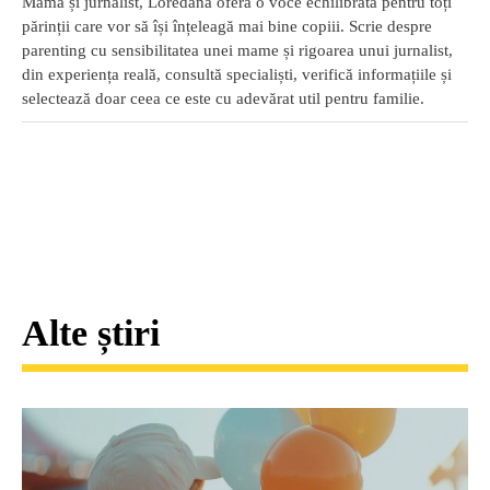
Mamă și jurnalist, Loredana oferă o voce echilibrată pentru toți
părinții care vor să își înțeleagă mai bine copiii. Scrie despre
parenting cu sensibilitatea unei mame și rigoarea unui jurnalist,
din experiența reală, consultă specialiști, verifică informațiile și
selectează doar ceea ce este cu adevărat util pentru familie.
Alte știri