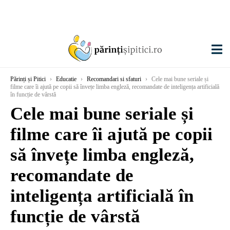
Părinți și Pitici
›
Educatie
›
Recomandari si sfaturi
›
Cele mai bune seriale și
filme care îi ajută pe copii să învețe limba engleză, recomandate de inteligența artificială
în funcție de vârstă
Cele mai bune seriale și
filme care îi ajută pe copii
să învețe limba engleză,
recomandate de
inteligența artificială în
funcție de vârstă