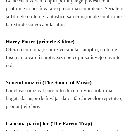
La această vârstă, copiii pot înțelege povești mai
profunde și pot învăța expresii mai complexe. Serialele
și filmele cu teme fantastice sau emoționale contribuie
la extinderea vocabularului.
Harry Potter (primele 3 filme)
Oferă o combinație între vocabular simplu și o lume
fascinantă care îi motivează pe copii să învețe cuvinte
noi.
Sunetul muzicii (The Sound of Music)
Un clasic muzical care introduce un vocabular mai
bogat, dar ușor de învățat datorită cântecelor repetate și
pronunției clare.
Capcana părinților (The Parent Trap)