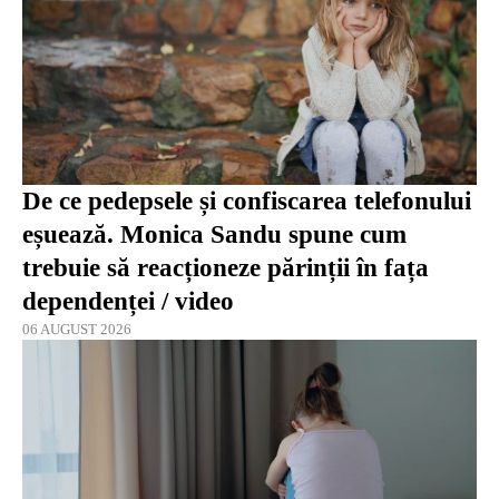
De ce pedepsele și confiscarea telefonului
eșuează. Monica Sandu spune cum
trebuie să reacționeze părinții în fața
dependenței / video
06 AUGUST 2026