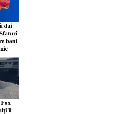
îi dai
 Sfaturi
re bani
mie
n Fox
lți îi