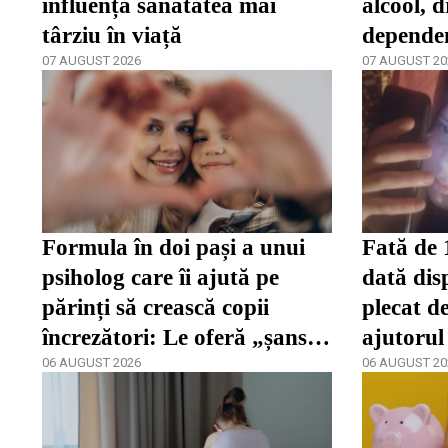
influența sănătatea mai
alcool, d
târziu în viață
depende
07 AUGUST 2026
spune că
07 AUGUST 20
târziu
Formula în doi pași a unui
Fată de 
psiholog care îi ajută pe
dată dis
părinți să crească copii
plecat de
încrezători: Le oferă „șansa
ajutorul
de a se dezvolta”
06 AUGUST 2026
06 AUGUST 20