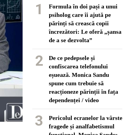
1
Formula în doi pași a unui
psiholog care îi ajută pe
părinți să crească copii
încrezători: Le oferă „șansa
de a se dezvolta”
2
De ce pedepsele și
confiscarea telefonului
eșuează. Monica Sandu
spune cum trebuie să
reacționeze părinții în fața
dependenței / video
3
Pericolul ecranelor la vârste
fragede și analfabetismul
funcțional. Monica Sandu: