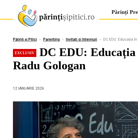
Părinți Pre
Părinți și Pitici
›
Parenting
›
Invitati si Interviuri
›
DC EDU: Educația în c
DC EDU: Educația în
EXCLUSIV
Radu Gologan
12 IANUARIE 2026