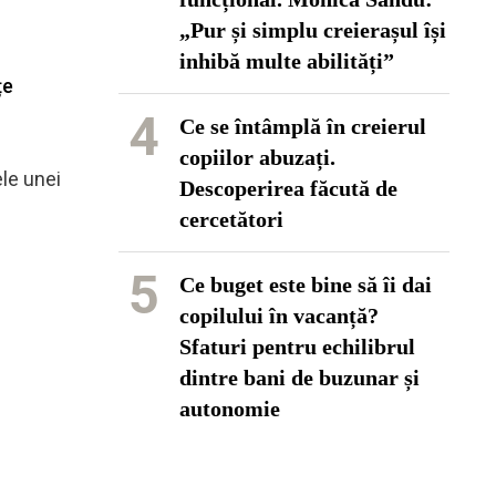
„Pur și simplu creierașul își
inhibă multe abilități”
țe
4
Ce se întâmplă în creierul
copiilor abuzați.
ele unei
Descoperirea făcută de
cercetători
5
Ce buget este bine să îi dai
copilului în vacanță?
Sfaturi pentru echilibrul
dintre bani de buzunar și
autonomie