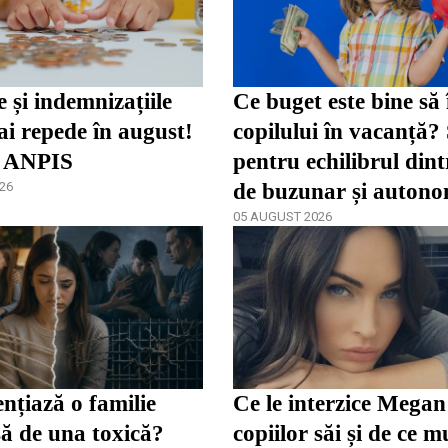
e și indemnizațiile
Ce buget este bine să 
i repede în august!
copilului în vacanță?
 ANPIS
pentru echilibrul dint
26
de buzunar și autono
05 AUGUST 2026
ențiază o familie
Ce le interzice Mega
ă de una toxică?
copiilor săi și de ce mu