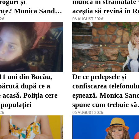
roguri și
muncă în străinătate 
nțe? Monica Sandu
aceştia să revină în 
 părinții încep prea
26
06 AUGUST 2026
11 ani din Bacău,
De ce pedepsele și
părută după ce a
confiscarea telefonulu
 acasă. Poliția cere
eșuează. Monica San
 populației
spune cum trebuie să
26
reacționeze părinții î
06 AUGUST 2026
dependenței / video