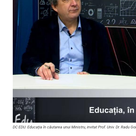
DC EDU: Educația în căutarea unui Ministru, invitat Prof. Univ. Dr. Radu G