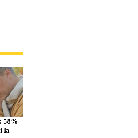
i: 58%
i la