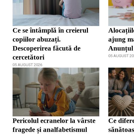
Ce se întâmplă în creierul
Alocațiil
copiilor abuzați.
ajung ma
Descoperirea făcută de
Anunțul
cercetători
05 AUGUST 20
05 AUGUST 2026
Pericolul ecranelor la vârste
Ce difer
fragede și analfabetismul
sănătoas