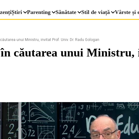
zenți
Știri
Parenting
Sănătate
Stil de viață
Vârste și 
ăutarea unui Ministru, invitat Prof. Univ. Dr. Radu Gologan
 căutarea unui Ministru, in