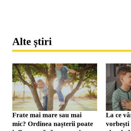
Alte știri
Frate mai mare sau mai
La ce vâ
mic? Ordinea nașterii poate
vorbești