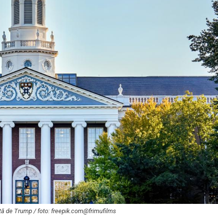
uată de Trump / foto: freepik.com@frimufilms