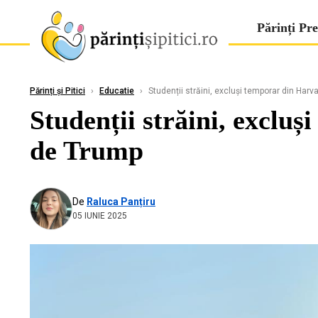
Părinți Pre
Părinți și Pitici
›
Educatie
›
Studenții străini, excluși temporar din Harv
Studenții străini, exclu
de Trump
De
Raluca Panțiru
05 IUNIE 2025