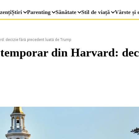
zenți
Știri
Parenting
Sănătate
Stil de viață
Vârste și 
ard: decizie fără precedent luată de Trump
și temporar din Harvard: dec