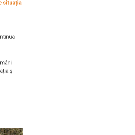
 situația
ontinua
omâni
ția și