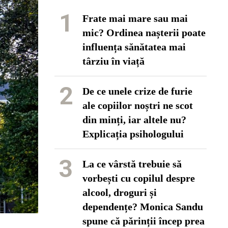
1
Frate mai mare sau mai
mic? Ordinea nașterii poate
influența sănătatea mai
târziu în viață
2
De ce unele crize de furie
ale copiilor noștri ne scot
din minți, iar altele nu?
Explicația psihologului
3
La ce vârstă trebuie să
vorbești cu copilul despre
alcool, droguri și
dependențe? Monica Sandu
spune că părinții încep prea