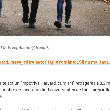
O: Freepik.com@freepik
ard, mesaj către autoritățile române: „Să nu mai tacă
alte acțiuni împotriva Harvard, cum ar fi retragerea a 3,3 m
e scutire de taxe, acuzând universitatea de facilitarea infl
e.