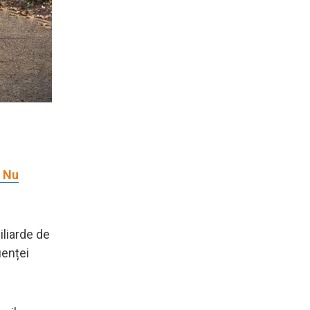
. Nu
iliarde de
uenței