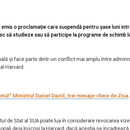
 emis o proclamație care suspendă pentru șase luni intr
esc să studieze sau să participe la programe de schimb l
ă și face parte dintr-un conflict mai amplu între adminis
ial Harvard.
lemă!” Ministrul Daniel David, trei mesaje-cheie de Ziua
 de Stat al SUA poate lua în considerare revocarea vize
nali deja înscriși la Harvard, dacă aceștia se încadrează 