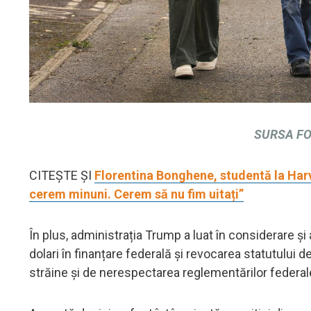
SURSA FOT
CITEȘTE ȘI
Florentina Bonghene, studentă la Harv
cerem minuni. Cerem să nu fim uitați”
În plus, administrația Trump a luat în considerare și 
dolari în finanțare federală și revocarea statutului d
străine și de nerespectarea reglementărilor federal