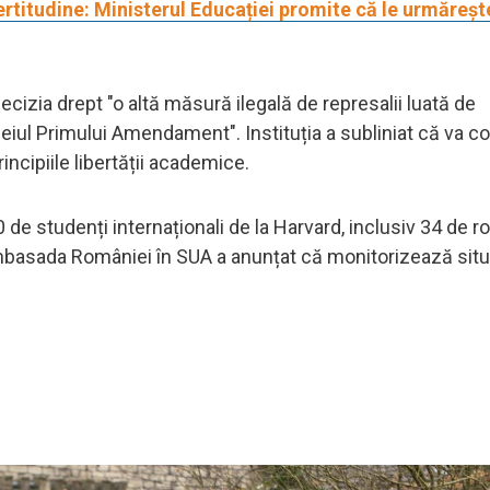
ertitudine: Ministerul Educației promite că le urmărește
ecizia drept "o altă măsură ilegală de represalii luată de
meiul Primului Amendament". Instituția a subliniat că va c
incipiile libertății academice.
e studenți internaționali de la Harvard, inclusiv 34 de r
mbasada României în SUA a anunțat că monitorizează situa