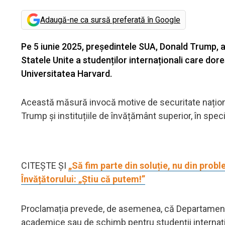
Adaugă-ne ca sursă preferată în Google
Pe 5 iunie 2025, președintele SUA, Donald Trump, a
Statele Unite a studenților internaționali care dor
Universitatea Harvard.
Această măsură invocă motive de securitate național
Trump și instituțiile de învățământ superior, în spec
CITEȘTE ȘI
„Să fim parte din soluție, nu din prob
Învățătorului: „Știu că putem!”
Proclamația prevede, de asemenea, că Departamentul
academice sau de schimb pentru studenții internațio