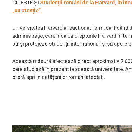
CITEȘTE ȘI
Studenții români de la Harvard, în inc
„cu atenție”
Universitatea Harvard a reacționat ferm, calificând d
administrație, care încalcă drepturile Harvard în te
să-și protejeze studenții internaționali și să apere pr
Această măsură afectează direct aproximativ 7.000 d
care studiază în prezent la această universitate. A
oferă sprijin cetățenilor români afectați.