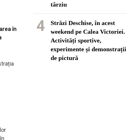
târziu
4
Străzi Deschise, în acest
area în
weekend pe Calea Victoriei.
a
Activități sportive,
experimente și demonstrații
de pictură
trația
lor
în