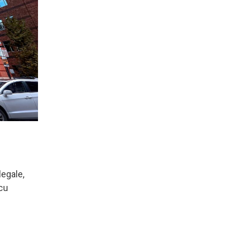
legale,
 cu