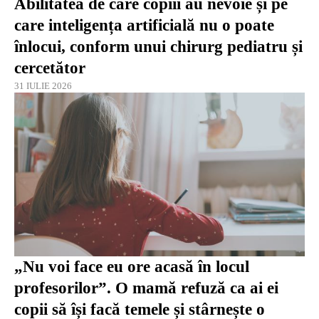
Abilitatea de care copiii au nevoie și pe
care inteligența artificială nu o poate
înlocui, conform unui chirurg pediatru și
cercetător
31 IULIE 2026
„Nu voi face eu ore acasă în locul
profesorilor”. O mamă refuză ca ai ei
copii să își facă temele și stârnește o