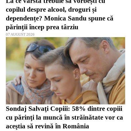
La ce vârstă trebuie să vorbești cu
copilul despre alcool, droguri și
dependențe? Monica Sandu spune că
părinții încep prea târziu
07 AUGUST 2026
Sondaj Salvaţi Copiii: 58% dintre copiii
cu părinţi la muncă în străinătate vor ca
aceştia să revină în România