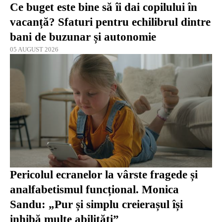
Ce buget este bine să îi dai copilului în
vacanță? Sfaturi pentru echilibrul dintre
bani de buzunar și autonomie
05 AUGUST 2026
Pericolul ecranelor la vârste fragede și
analfabetismul funcțional. Monica
Sandu: „Pur și simplu creierașul își
inhibă multe abilități”