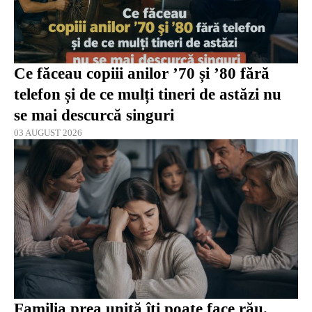
Ce făceau copiii anilor ’70 și ’80 fără
telefon și de ce mulți tineri de astăzi nu
se mai descurcă singuri
03 AUGUST 2026
Familia prea unită îți poate face rău.