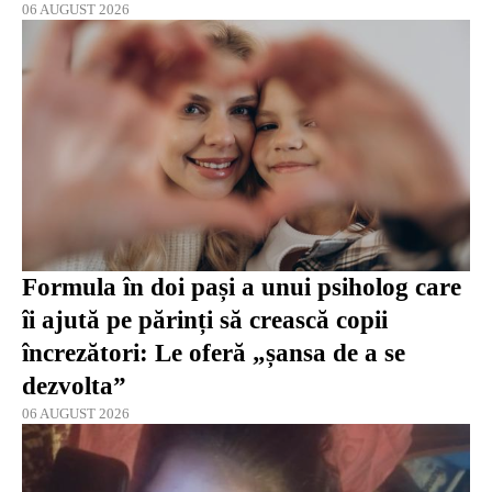
06 AUGUST 2026
Formula în doi pași a unui psiholog care
îi ajută pe părinți să crească copii
încrezători: Le oferă „șansa de a se
dezvolta”
06 AUGUST 2026