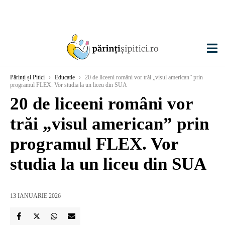
Părinți și Pitici
›
Educatie
›
20 de liceeni români vor trăi „visul american” prin
programul FLEX. Vor studia la un liceu din SUA
20 de liceeni români vor
trăi „visul american” prin
programul FLEX. Vor
studia la un liceu din SUA
13 IANUARIE 2026