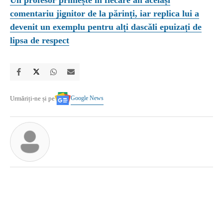
comentariu jignitor de la părinți, iar replica lui a
devenit un exemplu pentru alți dascăli epuizați de
lipsa de respect
Google News
Urmăriți-ne și pe