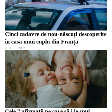
Cinci cadavre de nou-născuți descoperite
în casa unui cuplu din Franța
28 IULIE 2026
Cele 7 afirmații pe care să i le spui