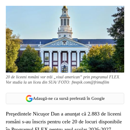
20 de liceeni români vor trăi „visul american” prin programul FLEX.
Vor studia la un liceu din SUA/ FOTO: freepik.com@frimufilm
Adaugă-ne ca sursă preferată în Google
Preşedintele Nicuşor Dan a anunţat că 2.883 de liceeni
români s-au înscris pentru cele 20 de locuri disponibile
în Programul FLEX pentru anul şcolar 2026-2027.