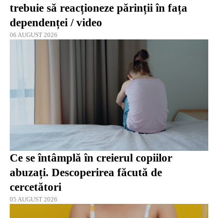
trebuie să reacționeze părinții în fața
dependenței / video
06 AUGUST 2026
Ce se întâmplă în creierul copiilor
abuzați. Descoperirea făcută de
cercetători
05 AUGUST 2026