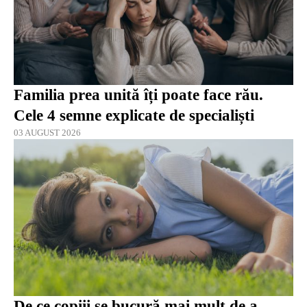
Familia prea unită îți poate face rău.
Cele 4 semne explicate de specialiști
03 AUGUST 2026
De ce copiii se bucură mai mult de a