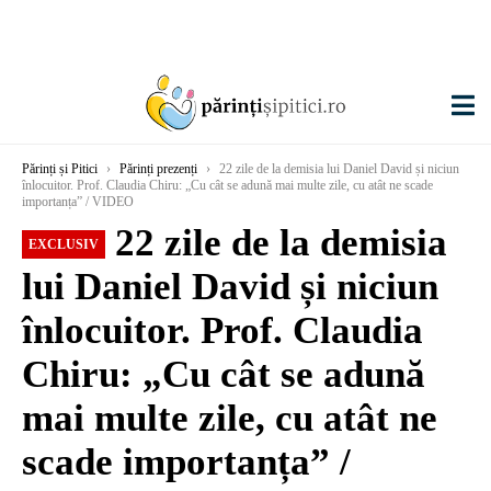
Părinți și Pitici
›
Părinți prezenți
›
22 zile de la demisia lui Daniel David și niciun
înlocuitor. Prof. Claudia Chiru: „Cu cât se adună mai multe zile, cu atât ne scade
importanța” / VIDEO
22 zile de la demisia
EXCLUSIV
lui Daniel David și niciun
înlocuitor. Prof. Claudia
Chiru: „Cu cât se adună
mai multe zile, cu atât ne
scade importanța” /