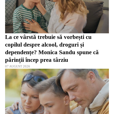
La ce vârstă trebuie să vorbești cu
copilul despre alcool, droguri și
dependențe? Monica Sandu spune că
părinții încep prea târziu
07 AUGUST 2026