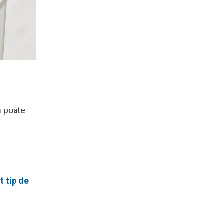
ă poate
t tip de