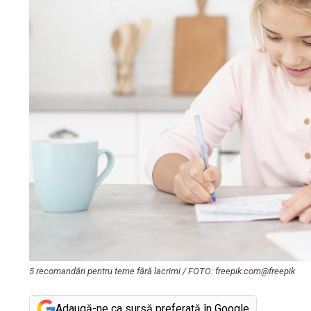
5 recomandări pentru teme fără lacrimi / FOTO: freepik.com@freepik
Adaugă-ne ca sursă preferată în Google