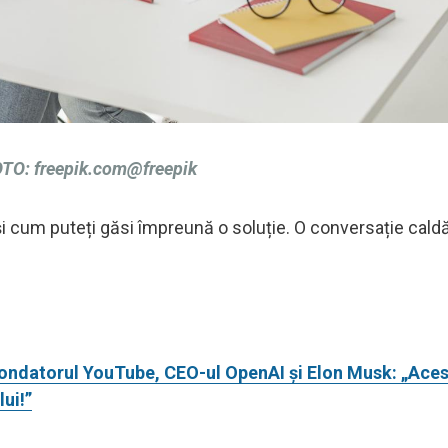
TO: freepik.com@freepik
il și cum puteți găsi împreună o soluție. O conversație cald
fondatorul YouTube, CEO-ul OpenAI și Elon Musk: „Aces
ui!”