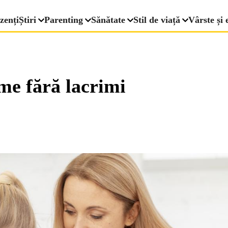
zenți
Știri
Parenting
Sănătate
Stil de viață
Vârste și 
me fără lacrimi