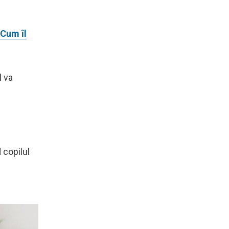
 Cum îl
l va
 copilul