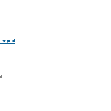
 copilul
ul