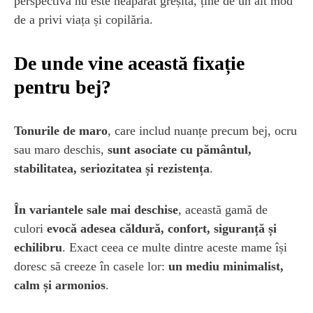
perspectivă nu este neapărat greșită, ține de un alt mod
de a privi viața și copilăria.
De unde vine această fixație
pentru bej?
Tonurile de maro
, care includ nuanțe precum bej, ocru
sau maro deschis,
sunt asociate cu pământul,
stabilitatea, seriozitatea și rezistența
.
În variantele sale mai deschise
, această gamă de
culori
evocă adesea căldură, confort, siguranță și
echilibru
. Exact ceea ce multe dintre aceste mame își
doresc să creeze în casele lor:
un mediu minimalist,
calm și armonios
.