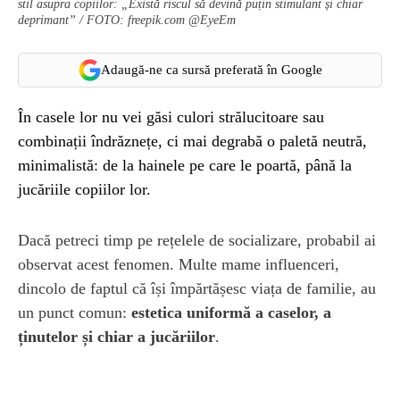
stil asupra copiilor: „Există riscul să devină puțin stimulant și chiar
deprimant” / FOTO: freepik.com @EyeEm
Adaugă-ne ca sursă preferată în Google
În casele lor nu vei găsi culori strălucitoare sau
combinații îndrăznețe, ci mai degrabă o paletă neutră,
minimalistă: de la hainele pe care le poartă, până la
jucăriile copiilor lor.
Dacă petreci timp pe rețelele de socializare, probabil ai
observat acest fenomen. Multe mame influenceri,
dincolo de faptul că își împărtășesc viața de familie, au
un punct comun:
estetica uniformă a caselor, a
ținutelor și chiar a jucăriilor
.