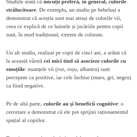
Studiile arată că
micuții preferă, în general, culorile
strălucitoare
. De exemplu, un studiu pe bebeluși a
demonstrat că aceștia sunt mai atrași de culorile vii,
ceea ce explică de ce hainele și jucăriile pentru copii
sunt, în mod tradițional, extrem de colorate.
Un alt studiu, realizat pe copii de cinci ani, a arătat că
la această vârstă
cei mici tind să asocieze culorile cu
emoțiile
: nuanțele vii (roz, roșu, albastru) sunt
percepute ca pozitive, iar cele închise (maro, gri, negru)
ca fiind negative.
Pe de altă parte,
culorile au și beneficii cognitive
: o
cercetare a demonstrat că ele pot sprijini raționamentul
spațial al copiilor.