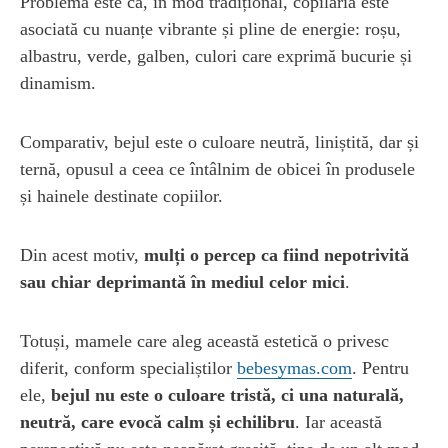
Problema este că, în mod tradițional, copilăria este
asociată cu nuanțe vibrante și pline de energie: roșu,
albastru, verde, galben, culori care exprimă bucurie și
dinamism.
Comparativ, bejul este o culoare neutră, liniștită, dar și
ternă, opusul a ceea ce întâlnim de obicei în produsele
și hainele destinate copiilor.
Din acest motiv,
mulți o percep ca fiind nepotrivită
sau chiar deprimantă în mediul celor mici
.
Totuși, mamele care aleg această estetică o privesc
diferit, conform specialiștilor
bebesymas.com
. Pentru
ele,
bejul nu este o culoare tristă, ci una naturală,
neutră, care evocă calm și echilibru
. Iar această