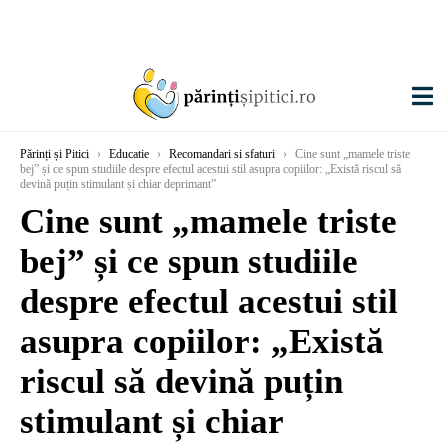
Părinți și Pitici
›
Educatie
›
Recomandari si sfaturi
›
Cine sunt „mamele triste
bej” și ce spun studiile despre efectul acestui stil asupra copiilor: „Există riscul să
devină puțin stimulant și chiar deprimant”
Cine sunt „mamele triste
bej” și ce spun studiile
despre efectul acestui stil
asupra copiilor: „Există
riscul să devină puțin
stimulant și chiar