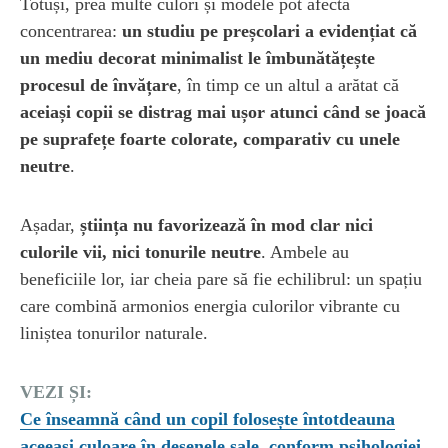
Totuși, prea multe culori și modele pot afecta
concentrarea:
un studiu pe preșcolari a evidențiat că
un mediu decorat minimalist le îmbunătățește
procesul de învățare
, în timp ce un altul a arătat că
aceiași copii se distrag mai ușor atunci când se joacă
pe suprafețe foarte colorate, comparativ cu unele
neutre
.
Așadar,
știința nu favorizează în mod clar nici
culorile vii, nici tonurile neutre
. Ambele au
beneficiile lor, iar cheia pare să fie echilibrul: un spațiu
care combină armonios energia culorilor vibrante cu
liniștea tonurilor naturale.
VEZI ȘI:
Ce înseamnă când un copil folosește întotdeauna
aceeași culoare în desenele sale, conform psihologiei