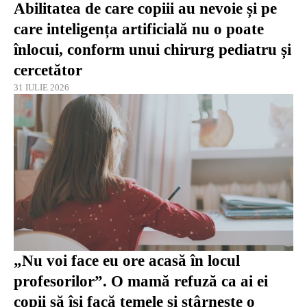
Abilitatea de care copiii au nevoie și pe
care inteligența artificială nu o poate
înlocui, conform unui chirurg pediatru și
cercetător
31 IULIE 2026
„Nu voi face eu ore acasă în locul
profesorilor”. O mamă refuză ca ai ei
copii să își facă temele și stârnește o