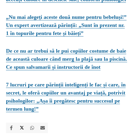
„Nu mai alegeți aceste două nume pentru bebeluși!”
Un expert avertizează părinții: „Sunt în prezent nr.
1 în topurile pentru fete și băieți”
De ce nu ar trebui să le pui copiilor costume de baie
de această culoare când merg la plajă sau la piscină.
Ce spun salvamarii și instructorii de înot
7 lucruri pe care părinții inteligenți le fac și care, în
secret, le oferă copiilor un avantaj pe viață, potrivit
psihologilor: „Așa îi pregătesc pentru succesul pe
termen lung!”