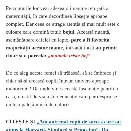
Pe conturile lor vezi adesea o imagine retușată a
maternității, în care dezordinea lipsește aproape
complet. Dar ceea ce atrage atenția și mai mult este o
culoare care domină totul:
bejul
. Această nuanță,
asemănătoare cafelei cu lapte,
pare a fi favorita
majorității acestor mame
, într-atât încât
au primit
chiar și o poreclă:
„mamele triste bej”
.
De ce aleg aceste femei să trăiască, să se îmbrace și
chiar să-și crească copiii într-un univers aproape
monocrom? De unde vine această fascinație pentru o
casă, un stil de viață și o educație care par desprinse
dintr-o paletă unică de culori?
CITEȘTE ȘI
„Am antrenat copii de succes care au
ajuns la Harvard, Stanford și Princeton”. Un