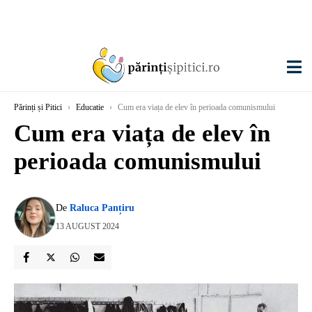
Părinți și Pitici
›
Educatie
›
Cum era viața de elev în perioada comunismului
Cum era viața de elev în
perioada comunismului
De
Raluca Panțiru
13 AUGUST 2024