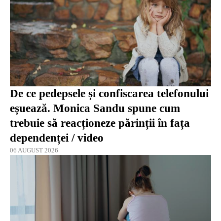
De ce pedepsele și confiscarea telefonului
eșuează. Monica Sandu spune cum
trebuie să reacționeze părinții în fața
dependenței / video
06 AUGUST 2026