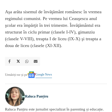
Aşa arăta sisemul de învăţământ românesc în vremea
regimului comunist. Pe vremea lui Ceauşescu anul
şcolar era împărţit în trei trimestre. Învăţământul era
structurat în ciclu primar (clasele I-IV), gimanziu
(clasele V-VIII), treapta I de liceu (IX-X) şi treapta a
doua de liceu (clasele (XI-XII).
Google News
Urmăriți-ne și pe
Raluca Panțiru
Raluca Panțiru este jurnalist specializat în parenting și educație.