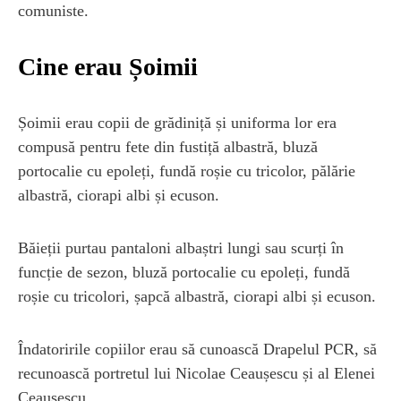
comuniste.
Cine erau Șoimii
Șoimii erau copii de grădiniță și uniforma lor era
compusă pentru fete din fustiță albastră, bluză
portocalie cu epoleți, fundă roșie cu tricolor, pălărie
albastră, ciorapi albi și ecuson.
Băieții purtau pantaloni albaștri lungi sau scurți în
funcție de sezon, bluză portocalie cu epoleți, fundă
roșie cu tricolori, șapcă albastră, ciorapi albi și ecuson.
Îndatoririle copiilor erau să cunoască Drapelul PCR, să
recunoască portretul lui Nicolae Ceaușescu și al Elenei
Ceaușescu.