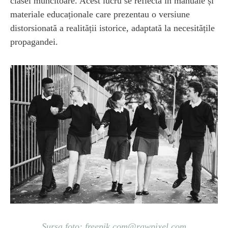
clasei muncitoare. Acest lucru se reflecta în manuale și
materiale educaționale care prezentau o versiune
distorsionată a realității istorice, adaptată la necesitățile
propagandei.
Sursa foto:
freepik.com@rawpixel.com