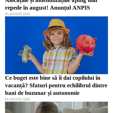
Alocațiile și indemnizațiile ajung mai
repede în august! Anunțul ANPIS
05 AUGUST 2026
Ce buget este bine să îi dai copilului în
vacanță? Sfaturi pentru echilibrul dintre
bani de buzunar și autonomie
05 AUGUST 2026