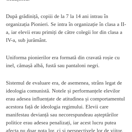
După grădiniță, copiii de la 7 la 14 ani intrau în
organizația Pionieri. Se intra în organizație în clasa a II-
a, iar elevii erau primiți de către colegii lor din clasa a
IV-a, sub jurământ.
Uniforma pionierilor era formată din cravată roșie cu
inel, cămașă albă, fustă sau pantaloni negri.
Sistemul de evaluare era, de asemenea, strâns legat de
ideologia comunistă. Notele și performanțele elevilor
erau adesea influențate de atitudinea și comportamentul
acestora față de ideologia regimului. Elevii care
manifestau devianță sau necorespundeau așteptărilor
politice erau adesea penalizați, iar acest lucru putea
afecta nu doar nota lor, ci și perspectivele lor de viitor.