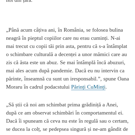
„Până acum câțiva ani, în România, se folosea bulina
neagră în pieptul copiilor care nu erau cuminți. N-ai
mai trecut cu copii tăi prin asta, pentru că s-a întâmplat
o schimbare culturală a decenței a unor mămici care au
zis că ăsta este un abuz. Se mai întâmplă încă abuzuri,
mai ales acum după pandemie. Dacă eu nu intervin ca
părinte, înseamnă cu sunt un iresponsabil.”, spune Oana
Moraru în cadrul podacstului
Părinți CuMinți
.
„Să știi că noi am schimbat prima grădiniță a Anei,
după ce am observat schimbări în comportamentul ei.
Dacă îi spuneam că ceva nu este în regulă sau o certam,
se ducea la colț, se pedepsea singură și ne-am gândit de