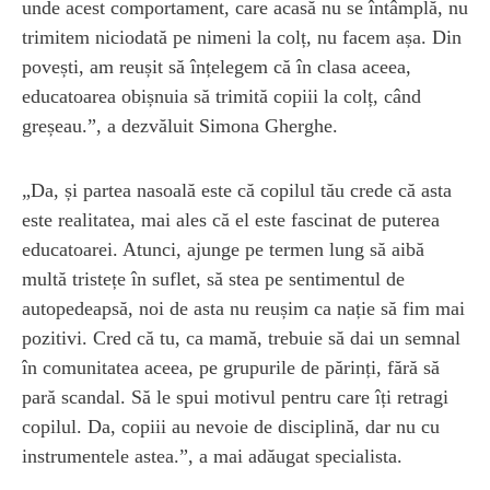
unde acest comportament, care acasă nu se întâmplă, nu
trimitem niciodată pe nimeni la colț, nu facem așa. Din
povești, am reușit să înțelegem că în clasa aceea,
educatoarea obișnuia să trimită copiii la colț, când
greșeau.”, a dezvăluit Simona Gherghe.
„Da, și partea nasoală este că copilul tău crede că asta
este realitatea, mai ales că el este fascinat de puterea
educatoarei. Atunci, ajunge pe termen lung să aibă
multă tristețe în suflet, să stea pe sentimentul de
autopedeapsă, noi de asta nu reușim ca nație să fim mai
pozitivi. Cred că tu, ca mamă, trebuie să dai un semnal
în comunitatea aceea, pe grupurile de părinți, fără să
pară scandal. Să le spui motivul pentru care îți retragi
copilul. Da, copiii au nevoie de disciplină, dar nu cu
instrumentele astea.”, a mai adăugat specialista.