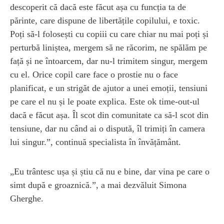
descoperit că dacă este făcut așa cu funcția ta de
părinte, care dispune de libertățile copilului, e toxic.
Poți să-l folosești cu copiii cu care chiar nu mai poți și
perturbă liniștea, mergem să ne răcorim, ne spălăm pe
față și ne întoarcem, dar nu-l trimitem singur, mergem
cu el. Orice copil care face o prostie nu o face
planificat, e un strigăt de ajutor a unei emoții, tensiuni
pe care el nu și le poate explica. Este ok time-out-ul
dacă e făcut așa. Îl scot din comunitate ca să-l scot din
tensiune, dar nu când ai o dispută, îl trimiți în camera
lui singur.”, continuă specialista în învățământ.
„Eu trântesc ușa și știu că nu e bine, dar vina pe care o
simt după e groaznică.”, a mai dezvăluit Simona
Gherghe.