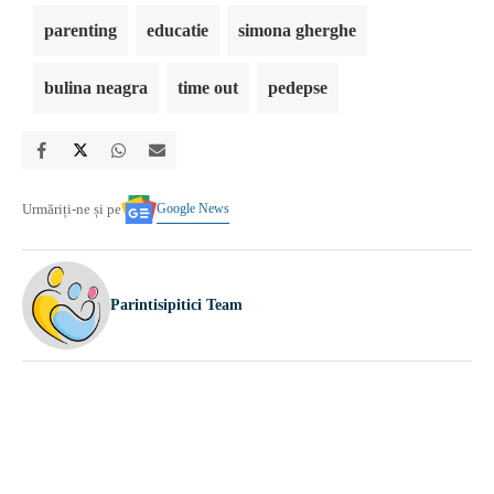
parenting
educatie
simona gherghe
bulina neagra
time out
pedepse
Google News
Urmăriți-ne și pe
Parintisipitici Team