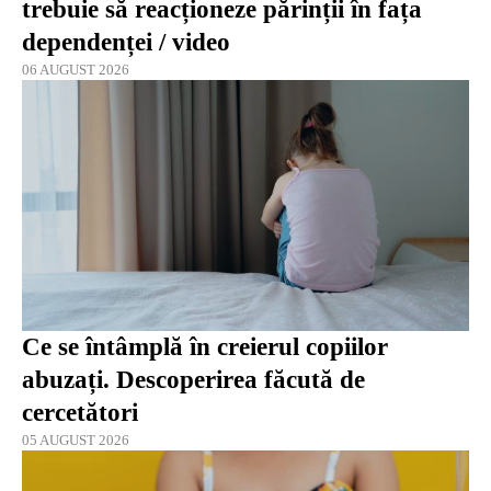
trebuie să reacționeze părinții în fața
dependenței / video
06 AUGUST 2026
Ce se întâmplă în creierul copiilor
abuzați. Descoperirea făcută de
cercetători
05 AUGUST 2026