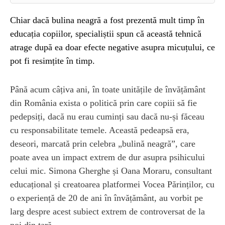
Chiar dacă bulina neagră a fost prezentă mult timp în
educația copiilor, specialiștii spun că această tehnică
atrage după ea doar efecte negative asupra micuțului, ce
pot fi resimțite în timp.
Până acum câțiva ani, în toate unitățile de învățământ
din România exista o politică prin care copiii să fie
pedepsiți, dacă nu erau cuminți sau dacă nu-și făceau
cu responsabilitate temele. Această pedeapsă era,
deseori, marcată prin celebra „bulină neagră”, care
poate avea un impact extrem de dur asupra psihicului
celui mic. Simona Gherghe și Oana Moraru, consultant
educațional și creatoarea platformei Vocea Părinților, cu
o experiență de 20 de ani în învățământ, au vorbit pe
larg despre acest subiect extrem de controversat de la
noi din țară.