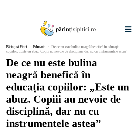
Părinți și Pitici
›
Educatie
›
De ce nu este bulina neagră benefică în educația
copiilor: „Este un abuz. Copiii au nevoie de disciplină, dar nu cu instrumentele astea”
De ce nu este bulina
neagră benefică în
educația copiilor: „Este un
abuz. Copiii au nevoie de
disciplină, dar nu cu
instrumentele astea”