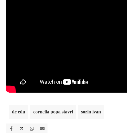
dc edu
cornelia popa stavri
sorin ivan