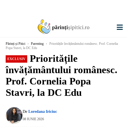
Părinți și Pitici
›
Parenting
›
Prioritățile învățământului românesc. Prof. Cornelia
Popa Stavri, la DC Edu
Prioritățile
EXCLUSIV
învățământului românesc.
Prof. Cornelia Popa
Stavri, la DC Edu
De
Loredana Iriciuc
08 IUNIE 2026