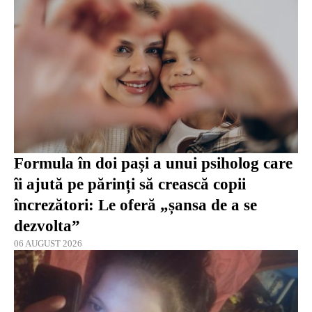
Formula în doi pași a unui psiholog care
îi ajută pe părinți să crească copii
încrezători: Le oferă „șansa de a se
dezvolta”
06 AUGUST 2026